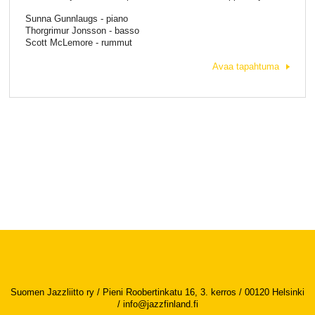
Sunna Gunnlaugs - piano
Thorgrimur Jonsson - basso
Scott McLemore - rummut
Avaa tapahtuma
Suomen Jazzliitto ry / Pieni Roobertinkatu 16, 3. kerros / 00120 Helsinki
/
info@jazzfinland.fi