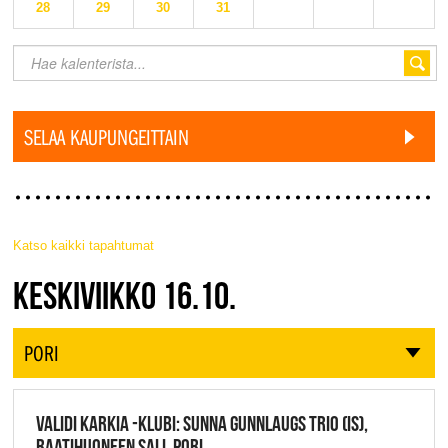
28
29
30
31
SELAA KAUPUNGEITTAIN
Katso kaikki tapahtumat
JAZZ FINLAND LIVE
KESKIVIIKKO 16.10.
PORI
VALIDI KARKIA -KLUBI: SUNNA GUNNLAUGS TRIO (IS),
RAATIHUONEEN SALI, PORI