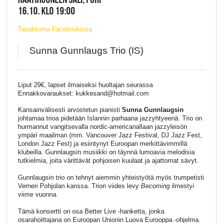
16.10. KLO 19:00
Tapahtuma Facebookissa
Sunna Gunnlaugs Trio (IS)
Liput 29€, lapset ilmaiseksi huoltajan seurassa
Ennakkovaraukset: kukkesand@hotmail.com
Kansainvälisesti arvostetun pianisti
Sunna Gunnlaugsin
johtamaa trioa pidetään Islannin parhaana jazzyhtyeenä. Trio on
hurmannut vangitsevalla nordic-americanallaan jazzyleisön
ympäri maailman (mm. Vancouver Jazz Festival, DJ Jazz Fest,
London Jazz Fest) ja esiintynyt Euroopan merkittävimmillä
klubeilla. Gunnlaugsin musiikki on täynnä lumoavia melodisia
tutkielmia, joita värittävät pohjoisen kuulaat ja ajattomat sävyt.
Gunnlaugsin trio on tehnyt aiemmin yhteistyötä myös trumpetisti
Verneri Pohjolan kanssa. Trion viides levy
Becoming
ilmestyi
viime vuonna.
Tämä konsertti on osa Better Live -hanketta, jonka
osarahoittajana on Euroopan Unionin Luova Eurooppa -ohjelma.