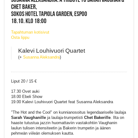
CHET BAKER,
SOKOS HOTEL TAPIOLA GARDEN, ESPOO
18.10. KLO 18:00
Tapahtuman kotisivut
Osta lippu
Kalevi Louhivuori Quartet
(+
Susanna Aleksandra
)
Liput 20 / 15 €
17.30 Ovet auki
18.00 Ebeli Show
19.00 Kalevi Louhivuori Quartet feat Susanna Aleksandra
"The Hot and the Cool" on kunnianosoitus legendaariselle laulaja
Sarah Vaughanille
ja laulaja-trumpetisti
Chet Bakerille
. Ilta on
haaste tutustua jazzin huomattaviin vastakohtiin Vaughanin
laulun tulisen intensiteetin ja Bakerin trumpetin ja äänen
pehmeän viileän olemuksen kautta.