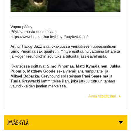
Vapaa pääsy
Pöytävarausta suositellaan:
https://www.hotelarthur.fi/yhteys/poytavaraus/
Arthur Happy Jazz saa lokakuussa vieraakseen upeasointisen
Simo Pinomaa sax quartetin. Yhtye esittää hulvattomia lattareita
ja Roger Freundlichin sovituksia tutuista jazz-sävelmistä.
Kvartetissa soittavat
Simo Pinomaa
,
Matti Kymäläinen
,
Jukka
Puomio
,
Matthew Goode
sekä vierailijana rumputaiteilija
Mikael Bobacka
. Greyhound solisteinaan
Pasi Saarelma
ja
Tuula Krzywacki
lämmittelee illan, joka jatkuu tuttuun tapaan
vauhdikkaiden jamien merkeissä.
Avaa tapahtuma
JYVÄSKYLÄ