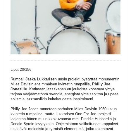
Liput 20/15€
Rumpali
Jaska Lukkarisen
uusin projekti pystyttää monumentin
Miles Davisin ensimmäisen kvintetin rumpalille,
Philly Joe
Jonesille
. Kotimaan jazzskenen etujoukoista koostuva yhtye
tarjoaa vääjäämätöntä svengiä, energistä yhteissoittoa ja upeaa
solismia jazzmusiikin kultakaudesta inspiroituen!
Philly Joe Jones tunnetaan parhaiten Miles Davisin 1950-luvun
kvintetin rumpalina, mutta Lukkarisen One For Joe -projekti
laajentaa hänen muusikkokuvaansa mm. Freddie Hubbardin ja
Donald Byrdin levytyksiin. Ohjelmistoon valikoituneet kappaleet
sisältävät melodisia ja rytmisiä elementtejä, jotka rakentavat