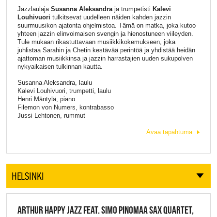
Jazzlaulaja
Susanna Aleksandra
ja trumpetisti
Kalevi
Louhivuori
tulkitsevat uudelleen näiden kahden jazzin
suurmuusikon ajatonta ohjelmistoa. Tämä on matka, joka kutoo
yhteen jazzin elinvoimaisen svengin ja hienostuneen viileyden.
Tule mukaan rikastuttavaan musiikkikokemukseen, joka
juhlistaa Sarahin ja Chetin kestävää perintöä ja yhdistää heidän
ajattoman musiikkinsa ja jazzin harrastajien uuden sukupolven
nykyaikaisen tulkinnan kautta.
Susanna Aleksandra, laulu
Kalevi Louhivuori, trumpetti, laulu
Henri Mäntylä, piano
Filemon von Numers, kontrabasso
Jussi Lehtonen, rummut
Avaa tapahtuma
HELSINKI
ARTHUR HAPPY JAZZ FEAT. SIMO PINOMAA SAX QUARTET,