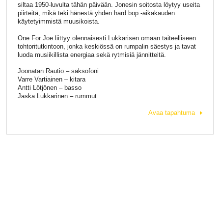
siltaa 1950-luvulta tähän päivään. Jonesin soitosta löytyy useita
piirteitä, mikä teki hänestä yhden hard bop -aikakauden
käytetyimmistä muusikoista.
One For Joe liittyy olennaisesti Lukkarisen omaan taiteelliseen
tohtoritutkintoon, jonka keskiössä on rumpalin säestys ja tavat
luoda musiikillista energiaa sekä rytmisiä jännitteitä.
Joonatan Rautio – saksofoni
Varre Vartiainen – kitara
Antti Lötjönen – basso
Jaska Lukkarinen – rummut
Avaa tapahtuma