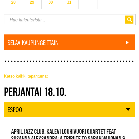
28
29
30
31
SELAA KAUPUNGEITTAIN
Katso kaikki tapahtumat
JAZZ FINLAND LIVE
PERJANTAI 18.10.
ESPOO
APRIL JAZZ CLUB: KALEVI LOUHIVUORI QUARTET FEAT
SUSANNA ALEKSANDRA: A TRIBUTE TO SARAH VAUGHAN &