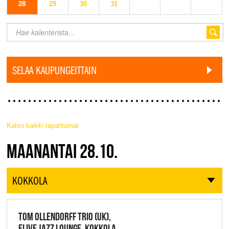
28
29
30
31
SELAA KAUPUNGEITTAIN
Katso kaikki tapahtumat
JAZZ FINLAND LIVE
MAANANTAI 28.10.
KOKKOLA
TOM OLLENDORFF TRIO (UK),
ELIVE JAZZ LOUNGE, KOKKOLA