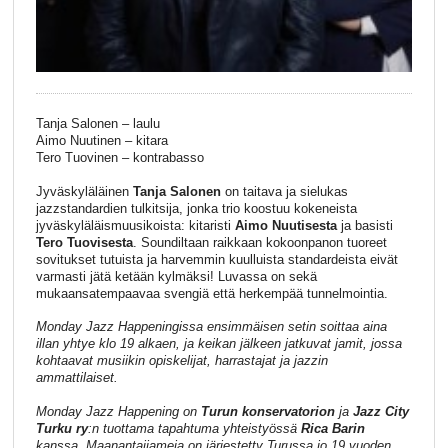
Tanja Salonen – laulu
Aimo Nuutinen – kitara
Tero Tuovinen – kontrabasso
Jyväskyläläinen
Tanja Salonen
on taitava ja sielukas
jazzstandardien tulkitsija, jonka trio koostuu kokeneista
jyväskyläläismuusikoista: kitaristi
Aimo Nuutisesta
ja basisti
Tero Tuovisesta
. Soundiltaan raikkaan kokoonpanon tuoreet
sovitukset tutuista ja harvemmin kuulluista standardeista eivät
varmasti jätä ketään kylmäksi! Luvassa on sekä
mukaansatempaavaa svengiä että herkempää tunnelmointia.
Monday Jazz Happeningissa ensimmäisen setin soittaa aina
illan yhtye klo 19 alkaen, ja keikan jälkeen jatkuvat jamit, jossa
kohtaavat musiikin opiskelijat, harrastajat ja jazzin
ammattilaiset.
Monday Jazz Happening on
Turun konservatorion
ja
Jazz City
Turku ry
:n tuottama tapahtuma yhteistyössä
Rica Barin
kanssa. Maanantaijameja on järjestetty Turussa jo 19 vuoden