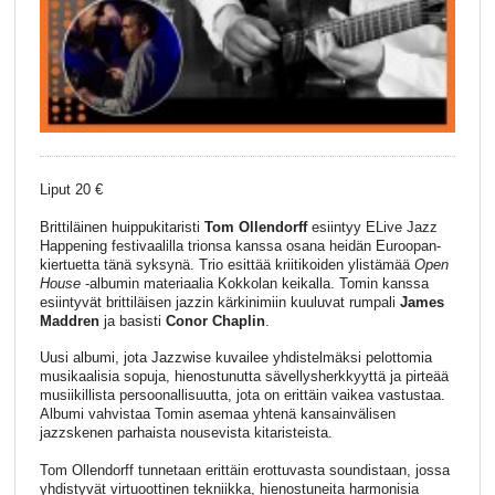
Liput 20 €
Brittiläinen huippukitaristi
Tom Ollendorff
esiintyy ELive Jazz
Happening festivaalilla trionsa kanssa osana heidän Euroopan-
kiertuetta tänä syksynä. Trio esittää kriitikoiden ylistämää
Open
House
-albumin materiaalia Kokkolan keikalla. Tomin kanssa
esiintyvät brittiläisen jazzin kärkinimiin kuuluvat rumpali
James
Maddren
ja basisti
Conor Chaplin
.
Uusi albumi, jota Jazzwise kuvailee yhdistelmäksi pelottomia
musikaalisia sopuja, hienostunutta sävellysherkkyyttä ja pirteää
musiikillista persoonallisuutta, jota on erittäin vaikea vastustaa.
Albumi vahvistaa Tomin asemaa yhtenä kansainvälisen
jazzskenen parhaista nousevista kitaristeista.
Tom Ollendorff tunnetaan erittäin erottuvasta soundistaan, jossa
yhdistyvät virtuoottinen tekniikka, hienostuneita harmonisia