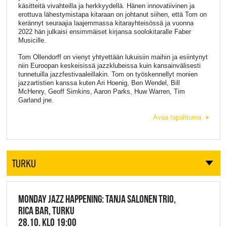
käsitteitä vivahteilla ja herkkyydellä. Hänen innovatiivinen ja
erottuva lähestymistapa kitaraan on johtanut siihen, että Tom on
kerännyt seuraajia laajemmassa kitarayhteisössä ja vuonna
2022 hän julkaisi ensimmäiset kirjansa soolokitaralle Faber
Musicille.
Tom Ollendorff on vienyt yhtyettään lukuisiin maihin ja esiintynyt
niin Euroopan keskeisissä jazzklubeissa kuin kansainvälisesti
tunnetuilla jazzfestivaaleillakin. Tom on työskennellyt monien
jazzartistien kanssa kuten Ari Hoenig, Ben Wendel, Bill
McHenry, Geoff Simkins, Aaron Parks, Huw Warren, Tim
Garland jne.
Avaa tapahtuma
TURKU
MONDAY JAZZ HAPPENING: TANJA SALONEN TRIO,
RICA BAR, TURKU
28.10. KLO 19:00