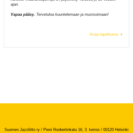
ajan.
Vapaa pääsy.
Tervetuloa kuuntelemaan ja musisoimaan!
Avaa tapahtuma
Suomen Jazzliitto ry / Pieni Roobertinkatu 16, 3. kerros / 00120 Helsinki