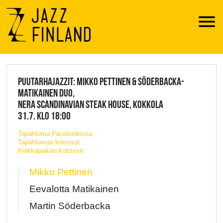
Menu
JAZZ FINLAND LIVE
PUUTARHAJAZZIT: MIKKO PETTINEN & SÖDERBACKA-
MATIKAINEN DUO,
NERA SCANDINAVIAN STEAK HOUSE, KOKKOLA
31.7. KLO 18:00
Tapahtuma Facebookissa
Tapahtuman kotisivut
Keikkapaikan kotisivut
Mikko Pettinen
Eevalotta Matikainen
Martin Söderbacka