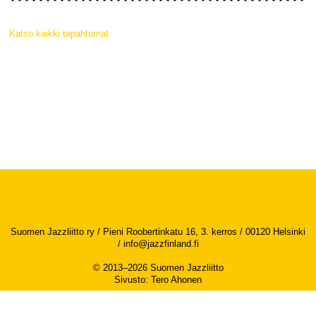
Katso kaikki tapahtumat
Suomen Jazzliitto ry / Pieni Roobertinkatu 16, 3. kerros / 00120 Helsinki
/
info@jazzfinland.fi
© 2013–2026 Suomen Jazzliitto
Sivusto
:
Tero Ahonen
Saavutettavuusseloste