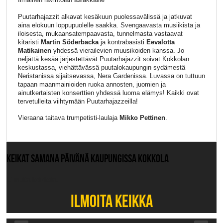
Puutarhajazzit alkavat kesäkuun puolessavälissä ja jatkuvat
aina elokuun loppupuolelle saakka. Svengaavasta musiikista ja
iloisesta, mukaansatempaavasta, tunnelmasta vastaavat
kitaristi
Martin Söderbacka
ja kontrabasisti
Eevalotta
Matikainen
yhdessä vierailevien muusikoiden kanssa. Jo
neljättä kesää järjestettävät Puutarhajazzit soivat Kokkolan
keskustassa, viehättävässä puutalokaupungin sydämestä
Neristanissa sijaitsevassa, Nera Gardenissa. Luvassa on tuttuun
tapaan maanmainioiden ruoka annosten, juomien ja
ainutkertaisten konserttien yhdessä luoma elämys! Kaikki ovat
tervetulleita viihtymään Puutarhajazzeilla!
Vieraana taitava trumpetisti-laulaja
Mikko Pettinen
.
KEIKAT SAMANA PÄIVÄNÄ KAUPUNGISSA KOKKOLA
Ei muita keikkoja.
ILMOITA KEIKKA