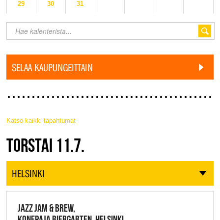
29
30
31
SELAA KAUPUNGEITTAIN
Katso kaikki tapahtumat
JAZZ FINLAND LIVE
TORSTAI 11.7.
HELSINKI
JAZZ JAM & BREW,
KONEPAJA BIERGARTEN, HELSINKI