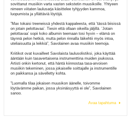
sovittanut musiikin varta vasten sekstetin muusikoille. Yhtyeen
nimeen viitaten laulusarja käsittelee tyhjyyden kammoa,
luopumista ja yllättäviä löytöjä.
”Max tokaisi treeneissä yhdestä kappaleesta, että ’tässä biisissä
on jotain pelottavaa’. Tiesin että ollaan oikeilla jäljillä. ’Jotain
pelottavaa’ sopii koko albumin teemaan tosi hyvin – elämä on
täynnä pelon hetkiä, mutta pelon rinnalla läikehtii myös intoa,
uteliaisuutta ja leikkiä”, Savolainen avaa musiikin teemoja.
Kriitikot ovat kuvailleet Savolaista laulusolistiksi, joka käyttää
ääntään kuin tasavertaisena instrumenttina muiden joukossa.
Artisti onkin kertonut, että häntä kiinnostaa tasa-arvoisen
musiikin tekeminen, jossa jokaiselle soittajalle ja instrumentille
on paikkansa ja sävelletty kohta.
”Luomalla tilaa jokaisen muusikon äänelle, toivomme
löytävämme paikan, jossa yksinäisyyttä ei ole”, Savolainen
sanoo.
Avaa tapahtuma