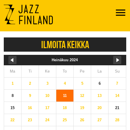
Menu
ILMOITA KEIKKA
Heinäkuu 2024
Ma
Ti
Ke
To
Pe
La
Su
1
2
3
4
5
6
7
8
9
10
11
12
13
14
15
16
17
18
19
20
21
22
23
24
25
26
27
28