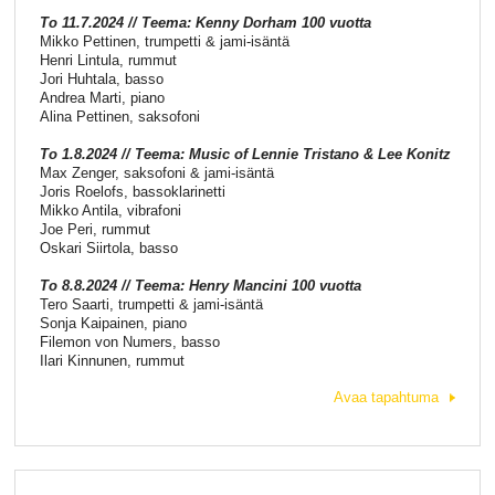
To 11.7.2024 // Teema: Kenny Dorham 100 vuotta
Mikko Pettinen, trumpetti & jami-isäntä
Henri Lintula, rummut
Jori Huhtala, basso
Andrea Marti, piano
Alina Pettinen, saksofoni
To 1.8.2024 // Teema:
Music of Lennie Tristano & Lee Konitz
Max Zenger, saksofoni & jami-isäntä
Joris Roelofs, bassoklarinetti
Mikko Antila, vibrafoni
Joe Peri, rummut
Oskari Siirtola, basso
To 8.8.2024 // Teema: Henry Mancini 100 vuotta
Tero Saarti, trumpetti & jami-isäntä
Sonja Kaipainen, piano
Filemon von Numers, basso
Ilari Kinnunen, rummut
Avaa tapahtuma