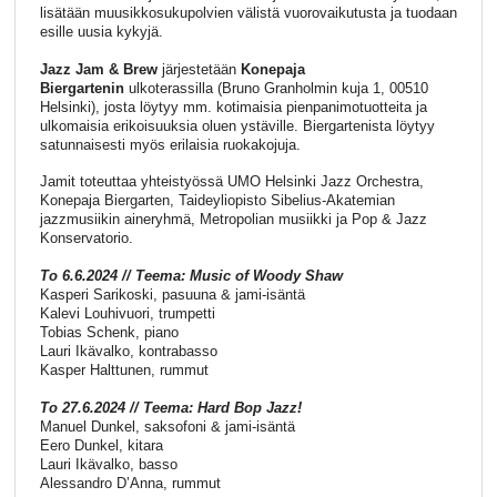
lisätään muusikkosukupolvien välistä vuorovaikutusta ja tuodaan
esille uusia kykyjä.
Jazz Jam & Brew
järjestetään
Konepaja
Biergartenin
ulkoterassilla (Bruno Granholmin kuja 1, 00510
Helsinki), josta löytyy mm. kotimaisia pienpanimotuotteita ja
ulkomaisia erikoisuuksia oluen ystäville. Biergartenista löytyy
satunnaisesti myös erilaisia ruokakojuja.
Jamit toteuttaa yhteistyössä UMO Helsinki Jazz Orchestra,
Konepaja Biergarten, Taideyliopisto Sibelius-Akatemian
jazzmusiikin aineryhmä, Metropolian musiikki ja Pop & Jazz
Konservatorio.
To 6.6.2024 // Teema:
Music of Woody Shaw
Kasperi Sarikoski, pasuuna & jami-isäntä
Kalevi Louhivuori, trumpetti
Tobias Schenk, piano
Lauri Ikävalko, kontrabasso
Kasper Halttunen, rummut
To 27.6.2024 // Teema: Hard Bop Jazz!
Manuel Dunkel, saksofoni & jami-isäntä
Eero Dunkel, kitara
Lauri Ikävalko, basso
Alessandro D’Anna, rummut