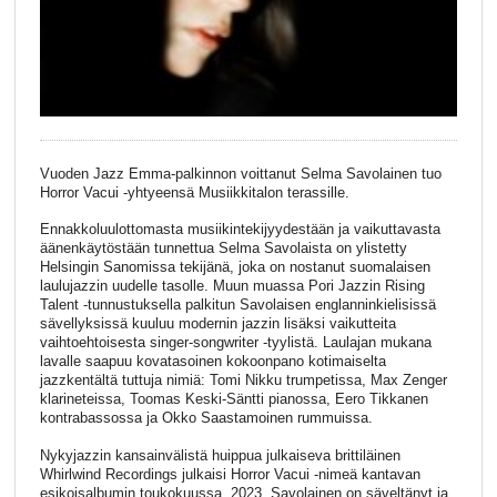
Vuoden Jazz Emma-palkinnon voittanut Selma Savolainen tuo
Horror Vacui -yhtyeensä Musiikkitalon terassille.
Ennakkoluulottomasta musiikintekijyydestään ja vaikuttavasta
äänenkäytöstään tunnettua Selma Savolaista on ylistetty
Helsingin Sanomissa tekijänä, joka on nostanut suomalaisen
laulujazzin uudelle tasolle. Muun muassa Pori Jazzin Rising
Talent -tunnustuksella palkitun Savolaisen englanninkielisissä
sävellyksissä kuuluu modernin jazzin lisäksi vaikutteita
vaihtoehtoisesta singer-songwriter -tyylistä. Laulajan mukana
lavalle saapuu kovatasoinen kokoonpano kotimaiselta
jazzkentältä tuttuja nimiä: Tomi Nikku trumpetissa, Max Zenger
klarineteissa, Toomas Keski-Säntti pianossa, Eero Tikkanen
kontrabassossa ja Okko Saastamoinen rummuissa.
Nykyjazzin kansainvälistä huippua julkaiseva brittiläinen
Whirlwind Recordings julkaisi Horror Vacui -nimeä kantavan
esikoisalbumin toukokuussa, 2023. Savolainen on säveltänyt ja