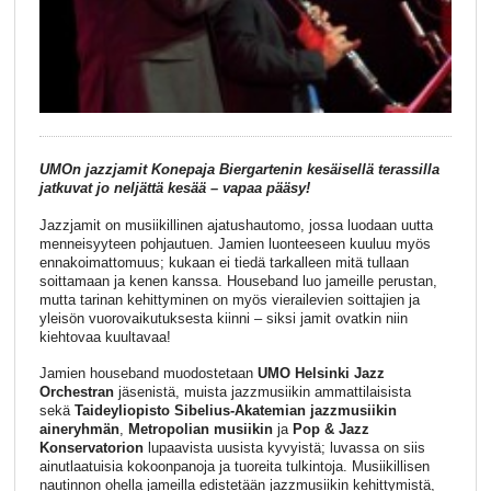
UMOn jazzjamit Konepaja Biergartenin kesäisellä terassilla
jatkuvat jo neljättä kesää – vapaa pääsy!
Jazzjamit on musiikillinen ajatushautomo, jossa luodaan uutta
menneisyyteen pohjautuen. Jamien luonteeseen kuuluu myös
ennakoimattomuus; kukaan ei tiedä tarkalleen mitä tullaan
soittamaan ja kenen kanssa. Houseband luo jameille perustan,
mutta tarinan kehittyminen on myös vierailevien soittajien ja
yleisön vuorovaikutuksesta kiinni – siksi jamit ovatkin niin
kiehtovaa kuultavaa!
Jamien houseband muodostetaan
UMO Helsinki Jazz
Orchestran
jäsenistä, muista jazzmusiikin ammattilaisista
sekä
Taideyliopisto Sibelius-Akatemian jazzmusiikin
aineryhmän
,
Metropolian musiikin
ja
Pop & Jazz
Konservatorion
lupaavista uusista kyvyistä; luvassa on siis
ainutlaatuisia kokoonpanoja ja tuoreita tulkintoja. Musiikillisen
nautinnon ohella jameilla edistetään jazzmusiikin kehittymistä,