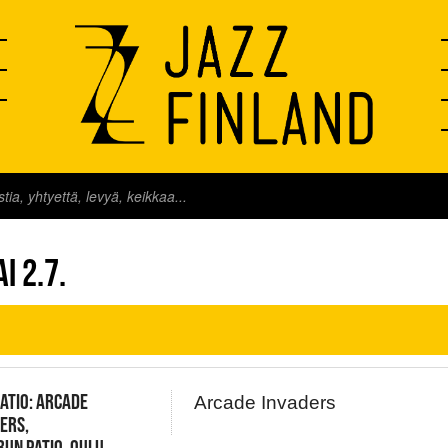
FINLAND LIVE
AI 2.7.
ATIO: ARCADE
Arcade Invaders
ERS,
UN PATIO, OULU