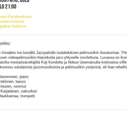
KLO 21:00
tuma Facebookissa
uman kotisivut
paikan kotisivut
 pääsy
 Invaders tuo kesällä Jazzpatiolle tuulahduksen pelimusiikin ilosanomaa. Yht
ksen videopelimusiikin klassikoita jazz-yhtyeelle sovitettuna. Luvassa on iko
laisilta mestarisäveltäjiltä Koji Kondolta ja Nobuo Ueamatsulta kotimaisia villi
oostuu oululaisista jazzmuusikoista ja pelimusiikin ystävistä, eli ihan rehellis
laverronen, piano
Pokkinen, basso
Kinnunen, rummut
 Karjalainen, saksofoni
aukkamaa, trumpetti