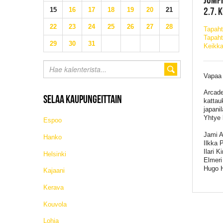
2.7. 
15
16
17
18
19
20
21
22
23
24
25
26
27
28
Tapah
Tapaht
29
30
31
Keikka
Vapaa
Arcade
SELAA KAUPUNGEITTAIN
kattau
japani
Yhtye k
Espoo
Jami A
Hanko
Ilkka 
Ilari 
Helsinki
Elmeri
Hugo H
Kajaani
Kerava
Kouvola
Lohja