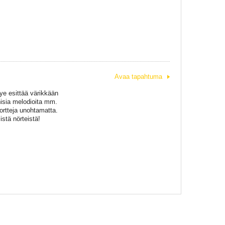
Avaa tapahtuma
ye esittää värikkään
nisia melodioita mm.
kortteja unohtamatta.
istä nörteistä!