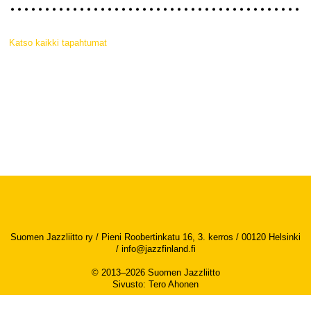
Katso kaikki tapahtumat
Suomen Jazzliitto ry / Pieni Roobertinkatu 16, 3. kerros / 00120 Helsinki
/
info@jazzfinland.fi
© 2013–2026 Suomen Jazzliitto
Sivusto
:
Tero Ahonen
Saavutettavuusseloste