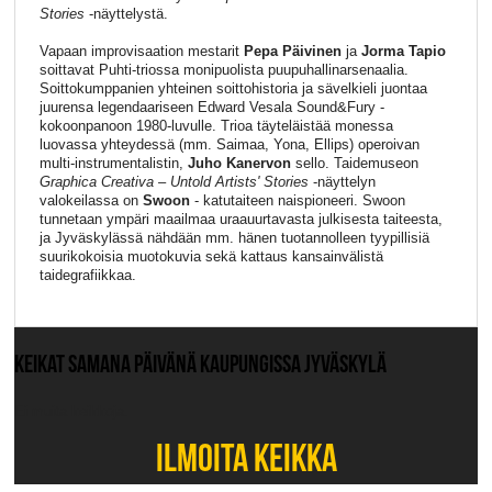
Stories
-näyttelystä.
Vapaan improvisaation mestarit
Pepa Päivinen
ja
Jorma Tapio
soittavat Puhti-triossa monipuolista puupuhallinarsenaalia.
Soittokumppanien yhteinen soittohistoria ja sävelkieli juontaa
juurensa legendaariseen Edward Vesala Sound&Fury -
kokoonpanoon 1980-luvulle. Trioa täyteläistää monessa
luovassa yhteydessä (mm. Saimaa, Yona, Ellips) operoivan
multi-instrumentalistin,
Juho Kanervon
sello. Taidemuseon
Graphica Creativa – Untold Artists' Stories
-näyttelyn
valokeilassa on
Swoon
- katutaiteen naispioneeri. Swoon
tunnetaan ympäri maailmaa uraauurtavasta julkisesta taiteesta,
ja Jyväskylässä nähdään mm. hänen tuotannolleen tyypillisiä
suurikokoisia muotokuvia sekä kattaus kansainvälistä
taidegrafiikkaa.
KEIKAT SAMANA PÄIVÄNÄ KAUPUNGISSA JYVÄSKYLÄ
Ei muita keikkoja.
ILMOITA KEIKKA