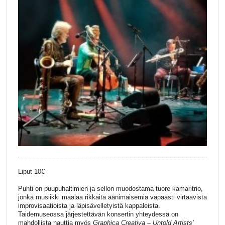
Liput 10€
Puhti on puupuhaltimien ja sellon muodostama tuore kamaritrio,
jonka musiikki maalaa rikkaita äänimaisemia vapaasti virtaavista
improvisaatioista ja läpisävelletyistä kappaleista.
Taidemuseossa järjestettävän konsertin yhteydessä on
mahdollista nauttia myös
Graphica Creativa – Untold Artists'