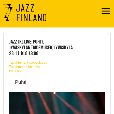
Menu
JAZZ FINLAND LIVE
JAZZ JKL LIVE: PUHTI,
JYVÄSKYLÄN TAIDEMUSEO, JYVÄSKYLÄ
23.11. KLO 18:00
Tapahtuma Facebookissa
Tapahtuman kotisivut
Osta lippu
Puhti