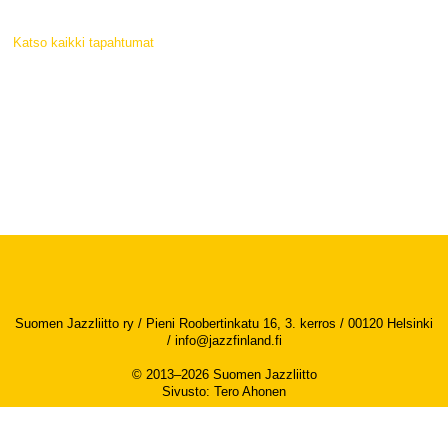
Katso kaikki tapahtumat
Suomen Jazzliitto ry / Pieni Roobertinkatu 16, 3. kerros / 00120 Helsinki
/
info@jazzfinland.fi
© 2013–2026 Suomen Jazzliitto
Sivusto
:
Tero Ahonen
Saavutettavuusseloste