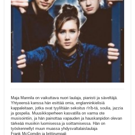
Maja Mannila on vaikuttava nuori laulaja, pianisti ja säveltäjä.
Yhtyeensä kanssa hän esittää omia, englanninkielisiä
kappaleita
an
, jotka ovat tyyliltään sekoitus
r'n'b-tä
, soulia, jazzia
ja gospelia. Muusikkoperheen kasvatilla on varma ote
musisointiin
,
ja
hän painottaa vapauden ja hauskanpidon olevan
tärkeää musiikin luomisessa ja soittamisessa.
Hän on
työskennellyt muun muassa yhdysvaltalaislaulaja
Frank
McComdin
ja brittirumpali