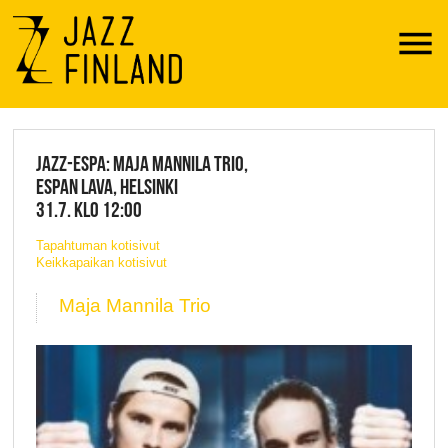
Menu
JAZZ FINLAND LIVE
JAZZ-ESPA: MAJA MANNILA TRIO,
ESPAN LAVA, HELSINKI
31.7. KLO 12:00
Tapahtuman kotisivut
Keikkapaikan kotisivut
Maja Mannila Trio