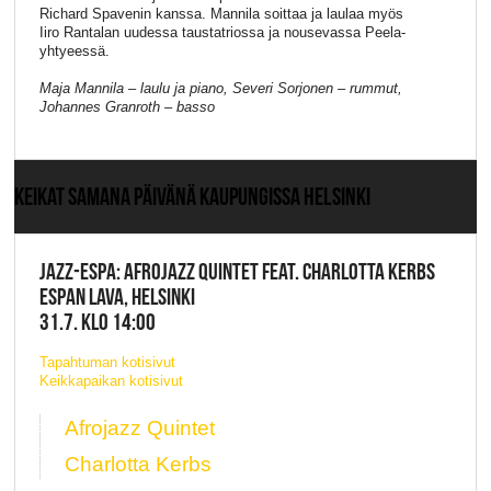
Richard
Spaven
in
kanssa.
Ma
nnila
soittaa ja laulaa myös
Iiro Rantalan uudessa
tausta
triossa ja
nousevassa
Peela
-
yhtyeessä.
Maja Mannila – laulu ja piano, Severi Sorjonen – rummut,
Johannes Granroth – basso
KEIKAT SAMANA PÄIVÄNÄ KAUPUNGISSA HELSINKI
JAZZ-ESPA: AFROJAZZ QUINTET FEAT. CHARLOTTA KERBS
ESPAN LAVA, HELSINKI
31.7. KLO 14:00
Tapahtuman kotisivut
Keikkapaikan kotisivut
Afrojazz Quintet
Charlotta Kerbs