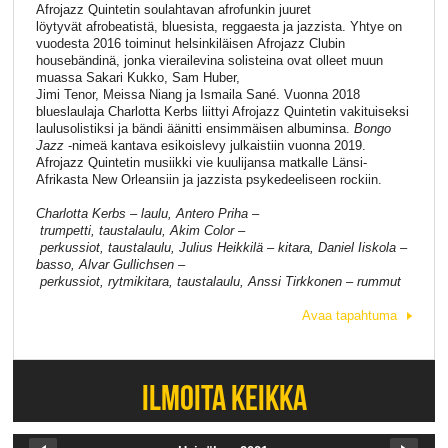
Afrojazz Quintetin soulahtavan afrofunkin juuret
löytyvät
afrobeatistä
, bluesista, reggaesta ja jazzista. Yhtye on
vuodesta 2016 toiminut
helsinkiläisen
Afrojazz Clubin
housebändinä, jonka vierailevina solisteina ovat olleet m
uun
muassa
Sakari Kukko, Sam
Huber
,
Jimi
Tenor
,
Meissa
Niang
ja
Ismaila
Sané
. Vuonna 2018
blueslaulaja Charlotta
Kerbs
liittyi Afrojazz Quintetin vakituiseksi
laulusolistiksi ja bändi äänitti ensimmäisen albuminsa
.
Bongo
Jazz
-nimeä kantava esikoislevy
julkaistiin vuonna 2019.
Afrojazz Quintetin musiikki vie kuulijansa matkalle Länsi-
Afrikasta New Orleansiin ja jazzista psykedeeliseen rockiin.
Charlotta Kerbs – laulu, Antero Priha –
trumpetti, taustalaulu, Akim Color –
perkussiot, taustalaulu, Julius Heikkilä – kitara, Daniel Iiskola –
basso, Alvar Gullichsen –
perkussiot, rytmikitara, taustalaulu, Anssi Tirkkonen – rummut
Avaa tapahtuma
ILMOITA KEIKKA