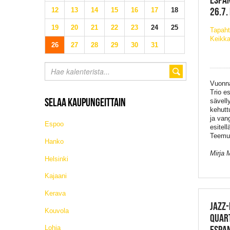
26.7.
12
13
14
15
16
17
18
19
20
21
22
23
24
25
Tapaht
Keikka
26
27
28
29
30
31
Vuonna
Trio
es
SELAA KAUPUNGEITTAIN
sävell
kehutt
ja van
Espoo
esitel
Teem
Hanko
Mirja 
Helsinki
Kajaani
Kerava
JAZZ-
Kouvola
QUAR
Lohja
ESPAN