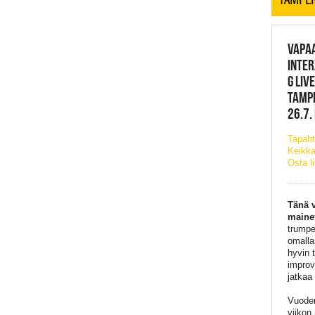
VAPAA
INTER
G LIV
TAMP
26.7.
Tapaht
Keikka
Osta l
Tänä v
mainet
trumpe
omalla
hyvin 
improv
jatkaa
Vuoden
viikon