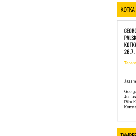
KOTKA
GEOR
PALSK
KOTK
26.7.
Tapaht
Jazzmu
George
Justus 
Riku K
Konsta
TAMPE