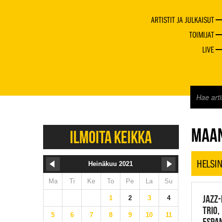
ARTISTIT JA JULKAISUT
TOIMIJAT
LIVE
JAZZ 
MAAN
ILMOITA KEIKKA
HELSIN
Heinäkuu 2021
Ma
Ti
Ke
To
Pe
La
Su
JAZZ-
1
2
3
4
TRIO,
5
6
7
8
9
10
11
ESPAN