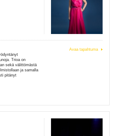
Avaa tapahtuma
y
ö
dynt
ä
nyt
noja. Trioa on
taan sekä välittömästä
elmistollaan
ja s
amal
l
a
ti pitänyt