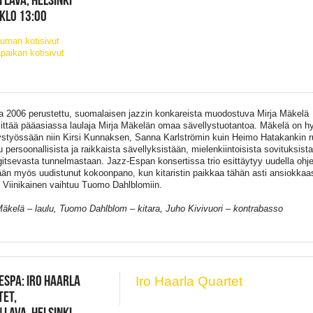
 KLO 13:00
uman kotisivut
paikan kotisivut
 2006 perustettu, s
uomalaisen jazzin konkareista muodostuva Mirja Mäkelä
itt
ää
p
ää
asiassa laulaja Mirja M
ä
kel
ä
n omaa s
ä
vellystuotantoa
.
M
ä
kel
ä
on h
ystyössään niin Kirsi Kunnaksen, Sanna Karlströmin kuin Heimo Hatakankin ru
u persoonallisista ja raikkaista sävellyksistään, mielenkiintoisista sovituksis
gitsevasta tunnelmastaan.
Jazz-Espan konsertissa
t
rio esittäytyy uudella ohj
lään myös uudistunut kokoonpano, kun kitaristin paikkaa tä
h
än asti ansiokkaas
u
Viinika
i
nen
vaihtuu
Tuomo Dahlblomiin.
Mäkelä – laulu, Tuomo Dahlblom – kitara, Juho Kivivuori – kontrabasso
ESPA: IRO HAARLA
Iro Haarla Quartet
TET,
 LAVA, HELSINKI