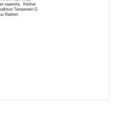
an saaresta. Kiertue
 palkitun Tampereen G
ntuu Raahen