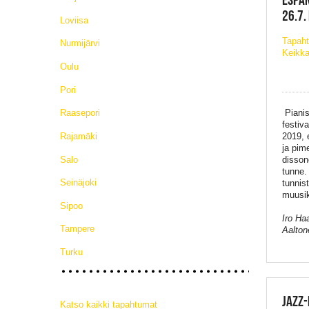
26.7.
Loviisa
Tapaht
Nurmijärvi
Keikka
Oulu
Pori
Pianist
Raasepori
f
estiva
Rajamäki
2019
,
ja
pime
Salo
disson
tunne
Seinäjoki
tunnis
muusi
Sipoo
Iro Ha
Tampere
Aalton
Turku
JAZZ-
Katso kaikki tapahtumat