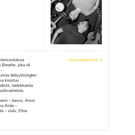
sterisovituksia
Avaa tapahtuma
ä
Breathe
, joka oli
-
kumoa debyyttisinglen
ka koostuu
istä, taidokkaista
ousikvartetista.
niemi – basso, Anssi
ka Arola –
a – viulu, Elina