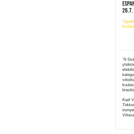
ESPAN
26.7.
Tapaht
Keikka
´N
Stu
yhdist
ehdoll
katego
viitoi
k
uulas
brasil
Kadi V
Tirkko
trumpe
Viitasa