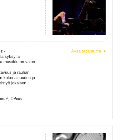
zz
-
Avaa tapahtuma
l
la
s
yksylla
va
m
usiikki on valon
tavuus ja rauhan
an
k
okonaisuuden ja
eistyo
̈ jokaisen
mmut, Juhani