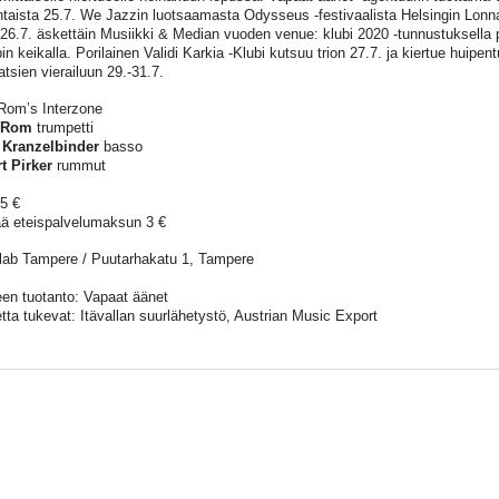
taista 25.7. We Jazzin luotsaamasta Odysseus -festivaalista Helsingin Lonn
 26.7. äskettäin Musiikki & Median vuoden venue: klubi 2020 -tunnustuksella
in keikalla. Porilainen Validi Karkia -Klubi kutsuu trion 27.7. ja kiertue huipe
atsien vierailuun 29.-31.7.
Rom’s Interzone
 Rom
trumpetti
 Kranzelbinder
basso
t Pirker
rummut
25 €
ää eteispalvelumaksun 3 €
lab Tampere / Puutarhakatu 1, Tampere
een tuotanto: Vapaat äänet
etta tukevat: Itävallan suurlähetystö, Austrian Music Export