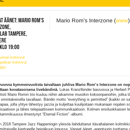
T ÄÄNET: MARIO ROM'S
Mario Rom's Interzone (
www
)
ZONE,
ELAB TAMPERE,
ERE
 KLO 19:00
uman kotisivut
paikan kotisivut
ippu
uonna kymmenvuotista taivaltaan juhliva Mario Rom’s Interzone on nope
taan kovatasoisena livebändinä.
Lukas Kranzlbinder bassossa ja Herbert P
tisti Mario Romin trio kuuluu niihin aikamme musiikin kokoonpanoihin, jotka l
 omintakeisella tavallaan. Bändin motto “everything is permitted” (kaikki on sa
tapaa, jolla yhtye lähestyy jazzia ja kuljettaa kuulijoitaan mukanaan nojaten s
isaatioon ja lähes telepaattiseen kommunikaatioon. Kolmen ensiluokkaisen le
 tammikuussa ilmestynyt “Eternal Fiction” -albumi.
 2018 Tampere Jazz Happeningin yleisöä ilahduttanut itävaltalainen kolmik
 mittaiselle kiertueelle heinäkuun lopussa. Vapaat äänet -agentuurin tuottama 