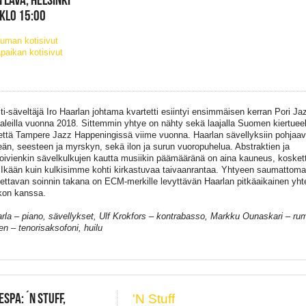
 KLO 15:00
uman kotisivut
paikan kotisivut
i-säveltäja
̈
Iro
Haarlan johtama kvartetti esiintyi
ensimmäisen
kerran Pori Ja
aleilla
vuonna
2018. Sittemmin yhtye on
nähty
sekä
laajalla Suomen
kiertuee
että
Tampere Jazz
Happening
issä
viime
vuonna
.
Haarlan sävellyksiin pohjaa
än
, seesteen ja myrskyn,
seka
̈ ilon ja surun vuoropuhelua. Abstraktien ja
oivienkin
sävelkulkujen
kautta musiikin
päämääräna
̈ on aina kauneus, kosket
.
Ikään
kuin
kulkisimme
kohti
kirkastuvaa
taivaanrantaa
.
Yhtyeen
saumattom
tettavan soinnin taka
n
a
on
ECM-merkille levyttävän
Haarlan
pitkäaikainen
yht
kon kanssa.
arla – piano, sävellykset, Ulf Krokfors – kontrabasso, Markku Ounaskari – ru
en – tenorisaksofoni, huilu
ESPA: ´N STUFF,
'N Stuff