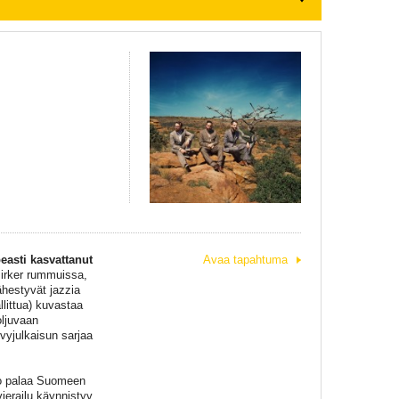
asti kasvattanut
Avaa tapahtuma
irker rummuissa,
ähestyvät jazzia
llittua) kuvastaa
oljuvaan
vyjulkaisun sarjaa
ko palaa Suomeen
vierailu käynnistyy