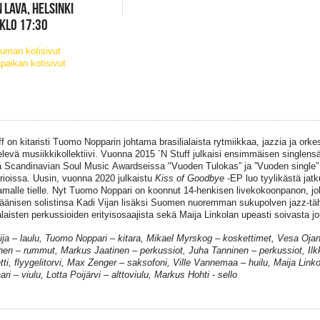
 LAVA, HELSINKI
 KLO 17:30
uman kotisivut
paikan kotisivut
ff
on kitaristi Tuomo
Nopparin
johtama brasilialaista rytmiikkaa, jazzia ja orke
elevä musiikkikollektiivi. Vuonna 2015 ´N
Stuff
julkaisi ensimmäisen singlens
a
Scandinavian
Soul Music
Awardseissa
"Vuoden
Tulokas” ja ”Vuoden single” 
rioissa.
Uusin, v
uonn
a 2020 julkais
tu
Kiss of
G
oodbye
-
EP l
uo
tyylikästä jat
ttamalle tielle. Nyt Tuomo
Noppari
on k
oonnut
14-henkisen livekokoonpanon, jo
äänisen solistinsa
Kadi
Vijan
lisäksi Suomen nuoremman sukupolven jazz-tähd
ialaisten perkussioiden erityisosaajista sekä Maija Linkolan upeasti soivasta j
ija – laulu, Tuomo Noppari – kitara, Mikael Myrskog – koskettimet, Vesa Oja
nen – rummut, Markus Jaatinen – perkussiot, Juha Tanninen – perkussiot, Ilk
tti, flyygelitorvi, Max Zenger – saksofoni, Ville Vannemaa – huilu, Maija Linkol
ari – viulu, Lotta Poijärvi – alttoviulu, Markus Hohti - sello