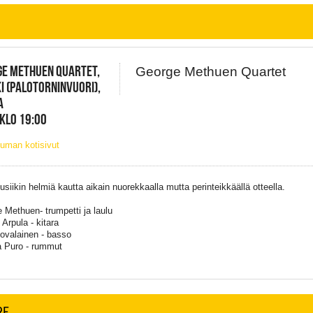
GE METHUEN QUARTET,
George Methuen Quartet
I (PALOTORNINVUORI),
A
 KLO 19:00
uman kotisivut
siikin helmiä kautta aikain nuorekkaalla mutta perinteikkäällä otteella.
 Methuen- trumpetti ja laulu
Arpula - kitara
ovalainen - basso
 Puro - rummut
RE