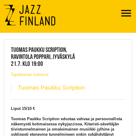
Menu
JAZZ FINLAND LIVE
TUOMAS PAUKKU SCRIPTION,
RAVINTOLA POPPARI, JYVÄSKYLÄ
21.7. KLO 19:00
Tapahtuman kotisivut
Tuomas Paukku Scription
Liput 15/10 €
Tuomas Paukku Scription edustaa vahvaa ja persoonallista
näkemystä kotimaisessa nykyjazzissa. Kitaristi-säveltäjän
tiivistunnelmainen ja omaleimainen musiikki jylhine ja
syklisesti etenevine tunnelmineen onkin sykähdyttänyt