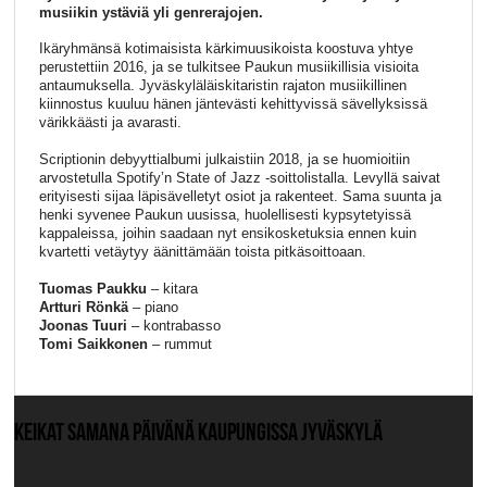
musiikin ystäviä yli genrerajojen.
Ikäryhmänsä kotimaisista kärkimuusikoista koostuva yhtye
perustettiin 2016, ja se tulkitsee Paukun musiikillisia visioita
antaumuksella. Jyväskyläläiskitaristin rajaton musiikillinen
kiinnostus kuuluu hänen jäntevästi kehittyvissä sävellyksissä
värikkäästi ja avarasti.
Scriptionin debyyttialbumi julkaistiin 2018, ja se huomioitiin
arvostetulla Spotify’n State of Jazz -soittolistalla. Levyllä saivat
erityisesti sijaa läpisävelletyt osiot ja rakenteet. Sama suunta ja
henki syvenee Paukun uusissa, huolellisesti kypsytetyissä
kappaleissa, joihin saadaan nyt ensikosketuksia ennen kuin
kvartetti vetäytyy äänittämään toista pitkäsoittoaan.
Tuomas Paukku
– kitara
Artturi Rönkä
– piano
Joonas Tuuri
– kontrabasso
Tomi Saikkonen
– rummut
KEIKAT SAMANA PÄIVÄNÄ KAUPUNGISSA JYVÄSKYLÄ
Ei muita keikkoja.