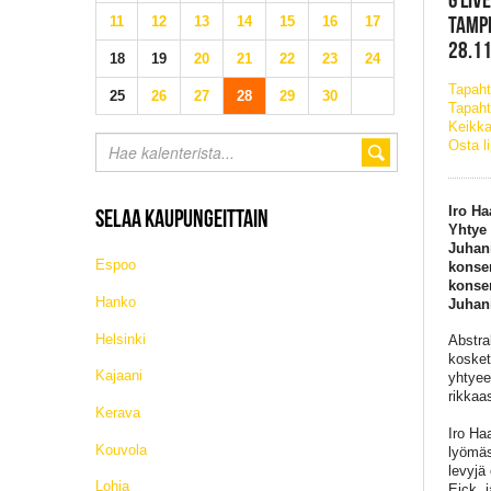
TAMP
11
12
13
14
15
16
17
28.11
18
19
20
21
22
23
24
Tapah
25
26
27
28
29
30
Tapaht
Keikka
Osta l
Iro Ha
SELAA KAUPUNGEITTAIN
Yhtye 
Juhani
Espoo
konser
konser
Hanko
Juhani
Helsinki
Abstra
kosket
Kajaani
yhtyee
rikkaas
Kerava
Iro Ha
Kouvola
lyömäs
levyjä
Lohja
Eick j