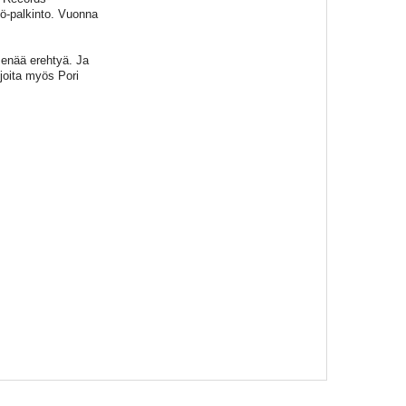
jö-palkinto. Vuonna
i enää erehtyä. Ja
ijoita myös Pori