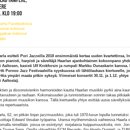
ERE
. KLO 19:00
tuma Facebookissa
uman kotisivut
paikan kotisivut
ippu
arla esitteli Pori Jazzeilla 2018 ensimmäistä kertaa uuden kvartettinsa, Ir
on pianisti, harpisti ja säveltäjä Haarlan ajankohtainen kokoonpano yhd
 Aaltosen, basisti Ulf Krokforsin ja rumpali Markku Ounaskarin kanssa.
tti Porvoo Jazz Festivaaleilla syyskuussa oli lähtölaukaus kiertueelle, jo
ttia ympäri maata pitkin syksyä. Viimeiset konsertit 30.11. ja 1.12. yhtye 
 Aaltosta).
ktien ja dissonoivienkin harmonioiden kautta Haarlan musiikki pyrkii aina kau
tavuuteen ja rauhaan. Kokonaisuuden ja tunnistettavan soinnin takaa pitkäaik
n jokaisen muusikon kanssa. Tällä kiertueella yhtye esittää uusia sävellyksiä
ta repertuaarista.
arla, 62, on pitkän linjan jazzmuusikko, joka tuli 1970-luvun lopulla tunnetuksi
oittaja Edward Vesalan työparina. Uransa myöhemmässä vaiheessa Haarla on
 omalla nimellään joissa on esiintynyt norjalaisia huippumuusikoita, mm. Jon
a Trygve Seim. Omilla yhtyeillään ECM Records- (Iro Haarla Quintet) ja TUM