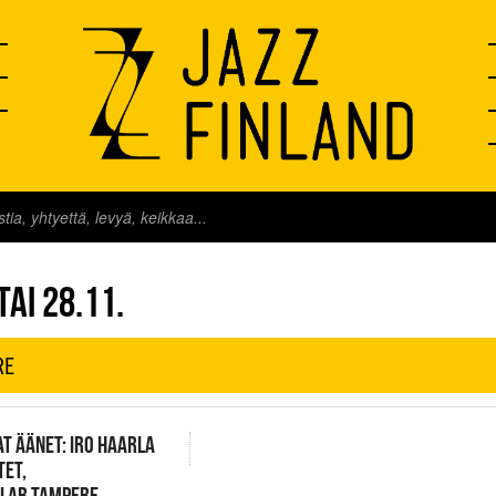
FINLAND LIVE
AI 28.11.
RE
T ÄÄNET: IRO HAARLA
TET,
ELAB TAMPERE,