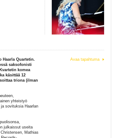
o Haarla Quartetin.
Avaa tapahtuma
essä saksofonisti
 Kvartetin komea
ka käsittää 12
soittaa triona (ilman
neuteen,
ainen yhteistyö
 ja sovituksia Haarlan
 puolisonsa,
 julkaissut useita
 Christensen, Mathias
 Records-