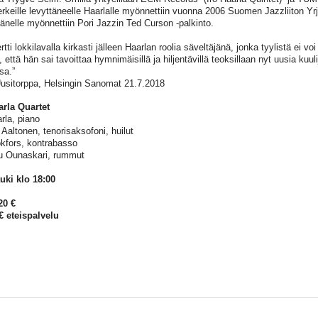
rkeille levyttäneelle Haarlalle myönnettiin vuonna 2006 Suomen Jazzliiton Yr
änelle myönnettiin Pori Jazzin Ted Curson -palkinto.
tti lokkilavalla kirkasti jälleen Haarlan roolia säveltäjänä, jonka tyylistä ei vo
 että hän sai tavoittaa hymnimäisillä ja hiljentävillä teoksillaan nyt uusia kuul
sa.”
Uusitorppa, Helsingin Sanomat 21.7.2018
arla Quartet
rla, piano
 Aaltonen, tenorisaksofoni, huilut
okfors, kontrabasso
u Ounaskari, rummut
uki klo 18:00
20 €
 € eteispalvelu