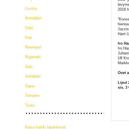
levyme
Loviisa
2018 h
Nurmijärvi
”Konser
hienoa,
Oulu
Jazzis
Harri 
Pori
Iro Ha
Raasepori
Iro Haa
Juhani
Rajamäki
Ulf Kr
Markk
Salo
Ovet a
Seinäjoki
Liput 
Sipoo
sis. 3
Tampere
Turku
Katso kaikki tapahtumat