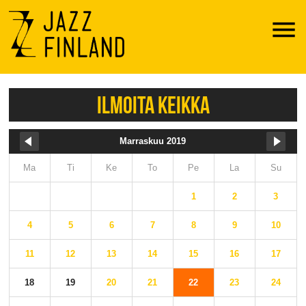
Menu
ILMOITA KEIKKA
Marraskuu 2019
Ma
Ti
Ke
To
Pe
La
Su
1
2
3
4
5
6
7
8
9
10
11
12
13
14
15
16
17
18
19
20
21
22
23
24