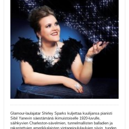
Glamour-laulajatar Shirley Sparks kuljettaa kuulijansa pianisti
Sibil Yanevin säestämänä ikimuistoiselle 1920-luvulle,
säihkyvien Charleston-sävelmien, tunnelmallisten balladien ja
rakastettujen amerikkalaisten vintagejoululaulujen siivin, tuoden