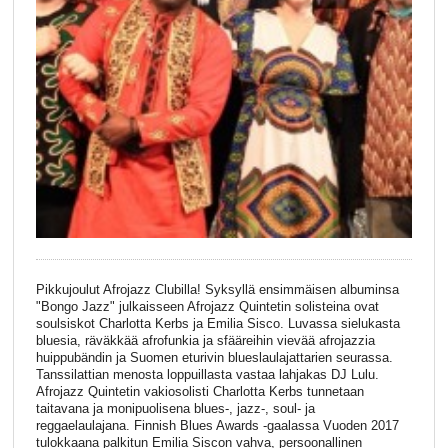
Pikkujoulut Afrojazz Clubilla! Syksyllä ensimmäisen albuminsa
"Bongo Jazz" julkaisseen Afrojazz Quintetin solisteina ovat
soulsiskot Charlotta Kerbs ja Emilia Sisco. Luvassa sielukasta
bluesia, räväkkää afrofunkia ja sfääreihin vievää afrojazzia
huippubändin ja Suomen eturivin blueslaulajattarien seurassa.
Tanssilattian menosta loppuillasta vastaa lahjakas DJ Lulu.
Afrojazz Quintetin vakiosolisti Charlotta Kerbs tunnetaan
taitavana ja monipuolisena blues-, jazz-, soul- ja
reggaelaulajana. Finnish Blues Awards -gaalassa Vuoden 2017
tulokkaana palkitun Emilia Siscon vahva, persoonallinen