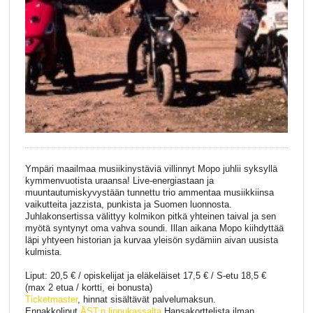
Ympäri maailmaa musiikinystäviä villinnyt Mopo juhlii syksyllä
kymmenvuotista uraansa! Live-energiastaan ja
muuntautumiskyvystään tunnettu trio ammentaa musiikkiinsa
vaikutteita jazzista, punkista ja Suomen luonnosta.
Juhlakonsertissa välittyy kolmikon pitkä yhteinen taival ja sen
myötä syntynyt oma vahva soundi. Illan aikana Mopo kiihdyttää
läpi yhtyeen historian ja kurvaa yleisön sydämiin aivan uusista
kulmista.
Liput: 20,5 € / opiskelijat ja eläkeläiset 17,5 € / S-etu 18,5 €
(max 2 etua / kortti, ei bonusta)
Ticketmaster
, hinnat sisältävät palvelumaksun.
Ennakkoliput
ÅST:n lippukassalta
Hansakorttelista ilman