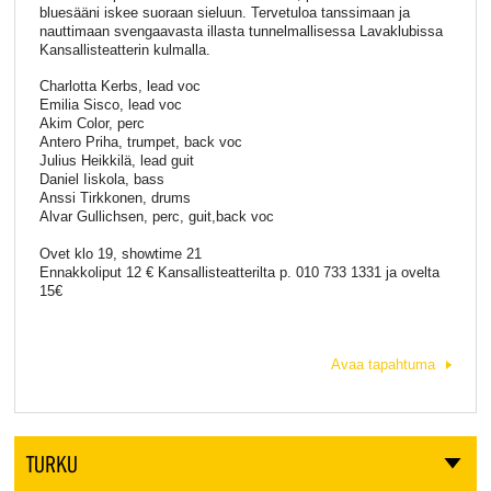
bluesääni iskee suoraan sieluun. Tervetuloa tanssimaan ja
nauttimaan svengaavasta illasta tunnelmallisessa Lavaklubissa
Kansallisteatterin kulmalla.
Charlotta Kerbs, lead voc
Emilia Sisco, lead voc
Akim Color, perc
Antero Priha, trumpet, back voc
Julius Heikkilä, lead guit
Daniel Iiskola, bass
Anssi Tirkkonen, drums
Alvar Gullichsen, perc, guit,back voc
Ovet klo 19, showtime 21
Ennakkoliput 12 € Kansallisteatterilta p. 010 733 1331 ja ovelta
15€
Avaa tapahtuma
TURKU