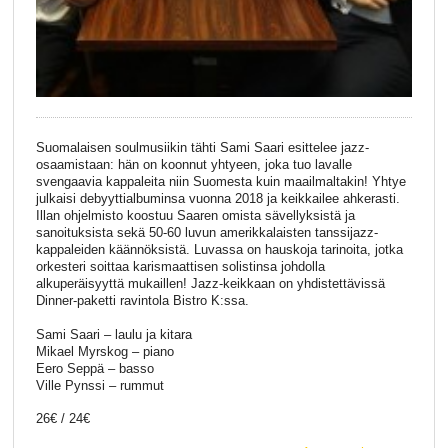
Suomalaisen soulmusiikin tähti Sami Saari esittelee jazz-
osaamistaan: hän on koonnut yhtyeen, joka tuo lavalle
svengaavia kappaleita niin Suomesta kuin maailmaltakin! Yhtye
julkaisi debyyttialbuminsa vuonna 2018 ja keikkailee ahkerasti.
Illan ohjelmisto koostuu Saaren omista sävellyksistä ja
sanoituksista sekä 50-60 luvun amerikkalaisten tanssijazz-
kappaleiden käännöksistä. Luvassa on hauskoja tarinoita, jotka
orkesteri soittaa karismaattisen solistinsa johdolla
alkuperäisyyttä mukaillen! Jazz-keikkaan on yhdistettävissä
Dinner-paketti ravintola Bistro K:ssa.
Sami Saari – laulu ja kitara
Mikael Myrskog – piano
Eero Seppä – basso
Ville Pynssi – rummut
26€ / 24€