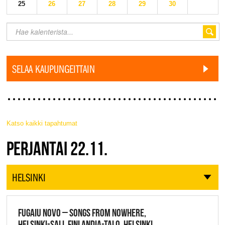
25
26
27
28
29
30
SELAA KAUPUNGEITTAIN
Katso kaikki tapahtumat
JAZZ FINLAND LIVE
PERJANTAI 22.11.
HELSINKI
FUGAIU NOVO – SONGS FROM NOWHERE,
HELSINKI-SALI, FINLANDIA-TALO, HELSINKI