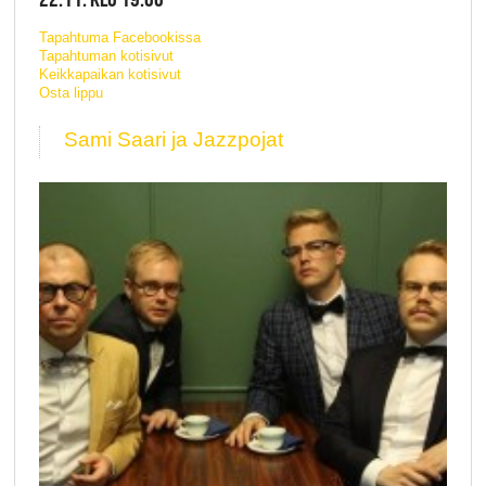
Tapahtuma Facebookissa
Tapahtuman kotisivut
Keikkapaikan kotisivut
Osta lippu
Sami Saari ja Jazzpojat