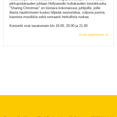
pikkujoulukauden juhlaan Hollywoodin kultakauden loistokkuutta.
"Sharing Christmas" on loistava kokonaisuus juhlijoille, joille
illasta nauttimiseen kuuluu hilpeää seurustelua, soljuvia juomia,
kaunista musiikkia sekä runsaasti herkullista ruokaa.
Konsertit ovat tasatunnein klo 19.00, 20.00 ja 21.00
Avaa tapahtuma