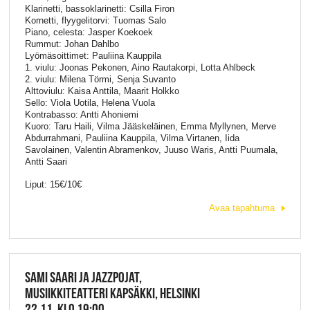
Klarinetti, bassoklarinetti: Csilla Firon
Kornetti, flyygelitorvi: Tuomas Salo
Piano, celesta: Jasper Koekoek
Rummut: Johan Dahlbo
Lyömäsoittimet: Pauliina Kauppila
1. viulu: Joonas Pekonen, Aino Rautakorpi, Lotta Ahlbeck
2. viulu: Milena Törmi, Senja Suvanto
Alttoviulu: Kaisa Anttila, Maarit Holkko
Sello: Viola Uotila, Helena Vuola
Kontrabasso: Antti Ahoniemi
Kuoro: Taru Haili, Vilma Jääskeläinen, Emma Myllynen, Merve
Abdurrahmani, Pauliina Kauppila, Vilma Virtanen, Iida
Savolainen, Valentin Abramenkov, Juuso Waris, Antti Puumala,
Antti Saari
Liput: 15€/10€
Avaa tapahtuma
SAMI SAARI JA JAZZPOJAT,
MUSIIKKITEATTERI KAPSÄKKI, HELSINKI
22.11. KLO 19:00