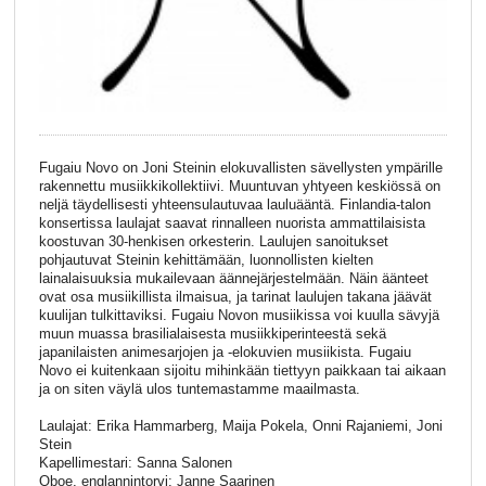
Fugaiu Novo on Joni Steinin elokuvallisten sävellysten ympärille
rakennettu musiikkikollektiivi. Muuntuvan yhtyeen keskiössä on
neljä täydellisesti yhteensulautuvaa lauluääntä. Finlandia-talon
konsertissa laulajat saavat rinnalleen nuorista ammattilaisista
koostuvan 30-henkisen orkesterin. Laulujen sanoitukset
pohjautuvat Steinin kehittämään, luonnollisten kielten
lainalaisuuksia mukailevaan äännejärjestelmään. Näin äänteet
ovat osa musiikillista ilmaisua, ja tarinat laulujen takana jäävät
kuulijan tulkittaviksi. Fugaiu Novon musiikissa voi kuulla sävyjä
muun muassa brasilialaisesta musiikkiperinteestä sekä
japanilaisten animesarjojen ja -elokuvien musiikista. Fugaiu
Novo ei kuitenkaan sijoitu mihinkään tiettyyn paikkaan tai aikaan
ja on siten väylä ulos tuntemastamme maailmasta.
Laulajat: Erika Hammarberg, Maija Pokela, Onni Rajaniemi, Joni
Stein
Kapellimestari: Sanna Salonen
Oboe, englannintorvi: Janne Saarinen