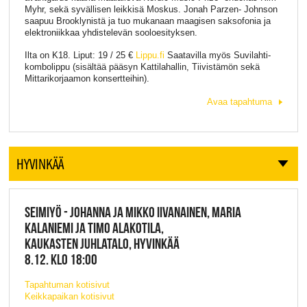
Myhr, sekä syvällisen leikkisä Moskus. Jonah Parzen- Johnson
saapuu Brooklynistä ja tuo mukanaan maagisen saksofonia ja
elektroniikkaa yhdistelevän sooloesityksen.
Ilta on K18. Liput: 19 / 25 €
Lippu.fi
Saatavilla myös Suvilahti-
kombolippu (sisältää pääsyn Kattilahallin, Tiivistämön sekä
Mittarikorjaamon konsertteihin).
Avaa tapahtuma
HYVINKÄÄ
SEIMIYÖ - JOHANNA JA MIKKO IIVANAINEN, MARIA
KALANIEMI JA TIMO ALAKOTILA,
KAUKASTEN JUHLATALO, HYVINKÄÄ
8.12. KLO 18:00
Tapahtuman kotisivut
Keikkapaikan kotisivut