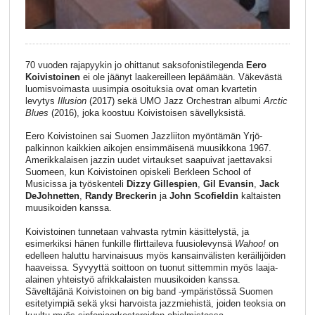
70 vuoden rajapyykin jo ohittanut saksofonistilegenda
Eero
Koivistoinen
ei ole jäänyt laakereilleen lepäämään. Väkevästä
luomisvoimasta uusimpia osoituksia ovat oman kvartetin
levytys
Illusion
(2017) sekä UMO Jazz Orchestran albumi
Arctic
Blues
(2016), joka koostuu Koivistoisen sävellyksistä.
Eero Koivistoinen sai Suomen Jazzliiton myöntämän Yrjö-
palkinnon kaikkien aikojen ensimmäisenä muusikkona 1967.
Amerikkalaisen jazzin uudet virtaukset saapuivat jaettavaksi
Suomeen, kun Koivistoinen opiskeli Berkleen School of
Musicissa ja työskenteli
Dizzy Gillespien
,
Gil Evansin
,
Jack
DeJohnetten
,
Randy Breckerin
ja
John Scofieldin
kaltaisten
muusikoiden kanssa.
Koivistoinen tunnetaan vahvasta rytmin käsittelystä, ja
esimerkiksi hänen funkille flirttaileva fuusiolevynsä
Wahoo!
on
edelleen haluttu harvinaisuus myös kansainvälisten keräilijöiden
haaveissa. Syvyyttä soittoon on tuonut sittemmin myös laaja-
alainen yhteistyö afrikkalaisten muusikoiden kanssa.
Säveltäjänä Koivistoinen on big band -ympäristössä Suomen
esitetyimpiä sekä yksi harvoista jazzmiehistä, joiden teoksia on