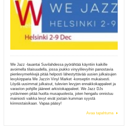
We Jazz -lauantai Suvilahdessa pyörähtää käyntiin kaikille
avoimella tilaisuudella, jossa joukko vinyylilevyihin panostavia
pienlevymerkkejä pitää helposti lähestyttävää uusien julkaisujen
levykirpparia We Jazzin Vinyl Market -konseptin mukaisesti.
Löydä uusimmat julkaisut, tulevien levyjen ennakkokappaleet ja
varaston pohjille jääneet arkistokappaleet. We Jazz DJs
ystävineen pitää huolta musapuolesta, joten hengailu onnistuu
mainiosti vaikka levyt eivät jostain kumman syystä
kiinnostaisikaan. Vapaa pääsy!
Avaa tapahtuma