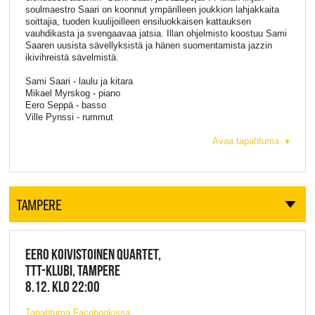
soulmaestro Saari on koonnut ympärilleen joukkion lahjakkaita
soittajia, tuoden kuulijoilleen ensiluokkaisen kattauksen
vauhdikasta ja svengaavaa jatsia. Illan ohjelmisto koostuu Sami
Saaren uusista sävellyksistä ja hänen suomentamista jazzin
ikivihreistä sävelmistä.
Sami Saari - laulu ja kitara
Mikael Myrskog - piano
Eero Seppä - basso
Ville Pynssi - rummut
Avaa tapahtuma
TAMPERE
EERO KOIVISTOINEN QUARTET,
TTT-KLUBI, TAMPERE
8.12. KLO 22:00
Tapahtuma Facebookissa