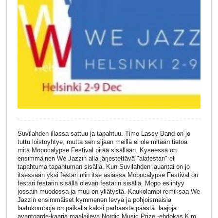
Suvilahden illassa sattuu ja tapahtuu. Timo Lassy Band on jo
tuttu loistoyhtye, mutta sen sijaan meillä ei ole mitään tietoa
mitä Mopocalypse Festival pitää sisällään. Kyseessä on
ensimmäinen We Jazzin alla järjestettävä "alafestari" eli
tapahtuma tapahtuman sisällä. Kun Suvilahden lauantai on jo
itsessään yksi festari niin itse asiassa Mopocalypse Festival on
festari festarin sisällä olevan festarin sisällä. Mopo esiintyy
jossain muodossa ja muu on yllätystä. Kaukolampi remiksaa We
Jazzin ensimmäiset kymmenen levyä ja pohjoismaisia
laatukomboja on paikalla kaksi parhaasta päästä: laajoja
avantgarde-kaaria maalaileva Nordic Music Prize -ehdokas Kim