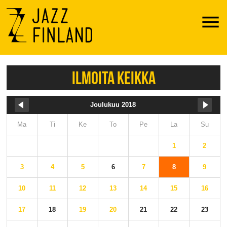
Menu
ILMOITA KEIKKA
Joulukuu 2018
Ma
Ti
Ke
To
Pe
La
Su
1
2
3
4
5
6
7
8
9
10
11
12
13
14
15
16
17
18
19
20
21
22
23