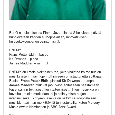
Bar Ö:n joulukuisessa Flame Jazz -illassa Sibeliuksen päivää
kunnioitetaan kahden eurooppalaisen, innovatiivisen
huippukokoonpanon esiintymisillä.
ENEMY
Frans Petter Eldh – basso
Kit Downes – piano
James Maddren – rummut
ENEMY on ilmaisuvoimainen trio, joka yhdistää kolme uusien
musiikillisten maailmojen tutkimiseen omistautunutta soittajaa.
Basisti
Frans Petter Eldh
, pianisti
Kit Downe
s ja rumpali
James Maddren
pyrkivät jatkuvasti soitossaan haastamaan
toisensa niin teknisesti kuin taiteellisesti. Trion musiikkia on
kuvailtu kauniin mutkikkaaksi ja esiintymistä hurjan
intensiiviseksi. Yhtyeen jäseniä on palkittu eurooppalaisen
musiikkimaailman merkittävillä tunnustuksilla, kuten Mercury
Music Award Nomination ja BBC Jazz Award.