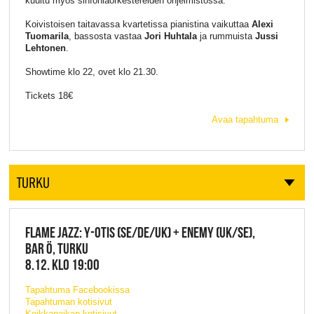
kuultu myös sinfoniaorkestereiden ohjelmistossa.
Koivistoisen taitavassa kvartetissa pianistina vaikuttaa
Alexi
Tuomarila
, bassosta vastaa
Jori Huhtala
ja rummuista
Jussi
Lehtonen
.
Showtime klo 22, ovet klo 21.30.
Tickets 18€
Avaa tapahtuma
TURKU
FLAME JAZZ: Y-OTIS (SE/DE/UK) + ENEMY (UK/SE),
BAR Ö, TURKU
8.12. KLO 19:00
Tapahtuma Facebookissa
Tapahtuman kotisivut
Keikkapaikan kotisivut