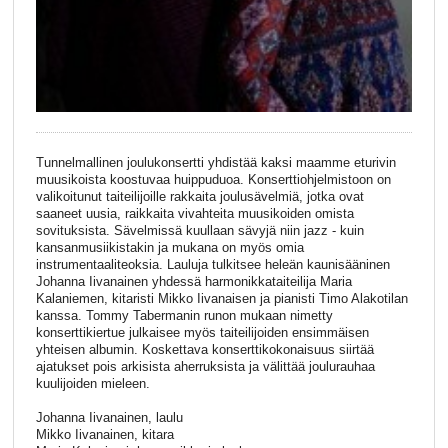
Tunnelmallinen joulukonsertti yhdistää kaksi maamme eturivin
muusikoista koostuvaa huippuduoa. Konserttiohjelmistoon on
valikoitunut taiteilijoille rakkaita joulusävelmiä, jotka ovat
saaneet uusia, raikkaita vivahteita muusikoiden omista
sovituksista. Sävelmissä kuullaan sävyjä niin jazz - kuin
kansanmusiikistakin ja mukana on myös omia
instrumentaaliteoksia. Lauluja tulkitsee heleän kaunisääninen
Johanna Iivanainen yhdessä harmonikkataiteilija Maria
Kalaniemen, kitaristi Mikko Iivanaisen ja pianisti Timo Alakotilan
kanssa. Tommy Tabermanin runon mukaan nimetty
konserttikiertue julkaisee myös taiteilijoiden ensimmäisen
yhteisen albumin. Koskettava konserttikokonaisuus siirtää
ajatukset pois arkisista aherruksista ja välittää joulurauhaa
kuulijoiden mieleen.
Johanna Iivanainen, laulu
Mikko Iivanainen, kitara