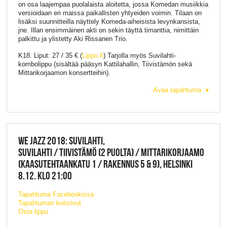
on osa laajempaa puolalaista aloitetta, jossa Komedan musiikkia
versioidaan eri maissa paikallisten yhtyeiden voimin. Tilaan on
lisäksi suunnitteilla näyttely Komeda-aiheisista levynkansista,
jne. Illan ensimmäinen akti on sekin täyttä timanttia, nimittäin
palkittu ja ylistetty Aki Rissanen Trio.
K18. Liput: 27 / 35 € (
Lippu.fi
) Tarjolla myös Suvilahti-
kombolippu (sisältää pääsyn Kattilahallin, Tiivistämön sekä
Mittarikorjaamon konsertteihin).
Avaa tapahtuma
WE JAZZ 2018: SUVILAHTI,
SUVILAHTI / TIIVISTÄMÖ (2 PUOLTA) / MITTARIKORJAAMO
(KAASUTEHTAANKATU 1 / RAKENNUS 5 & 9), HELSINKI
8.12. KLO 21:00
Tapahtuma Facebookissa
Tapahtuman kotisivut
Osta lippu