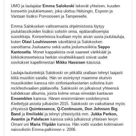
UMO ja laulajatar
Emma Salokoski
tekevät yhteisen, kuuden
konsertin joulukiertueen, joka ulottuu Helsingin, Espoon ja
Vantaan lisäksi Porvooseen ja Tampereelle.
Emma Salokosken valitsemasta ohjelmistosta löytyy
jouluklassikoiden lisäksi solistin omia, epätavallisempia
suosikkeja. Konserteissa kuullaan myös aivan uusia joululauluja,
kuten
Olavi Louhivuoren
säveltämä ja Salokosken
sanoittama
Jouluaamu
sekä uutta joulumusiikkia
Seppo
Kantoselta
. Monet kappaleista ovat saaneet värikkäät ja
kirkkokonserteissa herkän vivahteikkaasti soivat uudet
sovitukset kapellimestari
Mikko Hassisen
käsissä.
Laulaja-lauluntekijä Salokoski on pitkällä urallaan tehnyt laajasti
töitä musiikin saralla. Hän on esiintynyt maamme eturivin
muusikoiden kanssa niin sinfoniaorkesterien solistina kuin
rockfestivaalien päälavoilla. Salokoski on julkaissut yhteensä
kahdeksan albumia, joista kolme omaa nimeään kantavan
Ensemblen
kanssa. Hänen ensimmäinen soololevynsä
Kiellettyjä asioita
julkaistiin 2015. Salokoski on vaikuttanut myös
yhtyeissä
Quintessence, Q-Continuum, Don Johnson Big
Band
ja
Ilmiliekki
ja tehnyt yhteistyötä mm.
Jukka Perkon,
Avantin ja Palefacen
kanssa sekä julkaissut yhteisen levyn
Omani uni
Maria Ylipään
kanssa. Hän voitti vuoden kotimaisen
naissolistin Emma-palkinnon v. 2006.