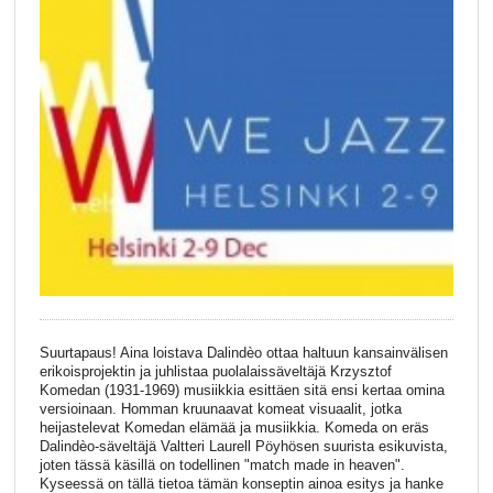
Suurtapaus! Aina loistava Dalindèo ottaa haltuun kansainvälisen
erikoisprojektin ja juhlistaa puolalaissäveltäjä Krzysztof
Komedan (1931-1969) musiikkia esittäen sitä ensi kertaa omina
versioinaan. Homman kruunaavat komeat visuaalit, jotka
heijastelevat Komedan elämää ja musiikkia. Komeda on eräs
Dalindèo-säveltäjä Valtteri Laurell Pöyhösen suurista esikuvista,
joten tässä käsillä on todellinen "match made in heaven".
Kyseessä on tällä tietoa tämän konseptin ainoa esitys ja hanke