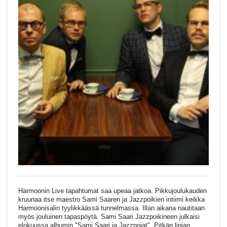
Harmoonin Live tapahtumat saa upeaa jatkoa. Pikkujoulukauden
kruunaa itse maestro Sami Saaren ja Jazzpoikien intiimi keikka
Harmoonisalin tyylikkäässä tunnelmassa. Illan aikana nautitaan
myös jouluinen tapaspöytä. Sami Saari Jazzpoikineen julkaisi
elokuussa albumin "Sami Saari ja Jazzpojat". Pitkän linjan