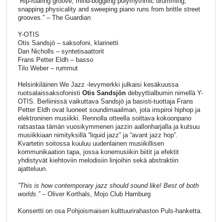
”Rip-roaring groove, mind-boggling polyrhythmic drumming,
snapping physicality and sweeping piano runs from brittle street
grooves.” – The Guardian
Y-OTIS
Otis Sandsjö – saksofoni, klarinetti
Dan Nicholls – syntetisaattorit
Frans Petter Eldh – basso
Tilo Weber – rummut
Helsinkiläinen We Jazz -levymerkki julkaisi kesäkuussa
ruotsalaissaksofonisti
Otis Sandsjön
debyyttialbumin nimellä Y-
OTIS. Berliinissä vaikuttava Sandsjö ja basisti-tuottaja Frans
Petter Eldh ovat luoneet soundimaailman, jota inspiroi hiphop ja
elektroninen musiikki. Rennolla otteella soittava kokoonpano
ratsastaa tämän vuosikymmenen jazzin aallonharjalla ja kutsuu
musiikkiaan nimityksillä “liquid jazz” ja “avant jazz hop”.
Kvartetin soitossa kuuluu uudenlainen musiikillisen
kommunikaation tapa, jossa konemusiikin biitit ja efektit
yhdistyvät kiehtoviin melodisiin linjoihin sekä abstraktiin
ajatteluun.
”This is how contemporary jazz should sound like! Best of both
worlds.”
– Oliver Korthals, Mojo Club Hamburg
Konsertti on osa Pohjoismaisen kulttuurirahaston Puls-hanketta.