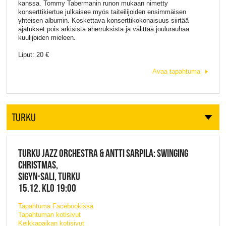
kanssa. Tommy Tabermanin runon mukaan nimetty
konserttikiertue julkaisee myös taiteilijoiden ensimmäisen
yhteisen albumin. Koskettava konserttikokonaisuus siirtää
ajatukset pois arkisista aherruksista ja välittää joulurauhaa
kuulijoiden mieleen.
Liput: 20 €
Avaa tapahtuma
TURKU
TURKU JAZZ ORCHESTRA & ANTTI SARPILA: SWINGING
CHRISTMAS,
SIGYN-SALI, TURKU
15.12. KLO 19:00
Tapahtuma Facebookissa
Tapahtuman kotisivut
Keikkapaikan kotisivut