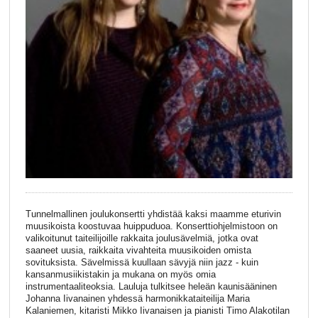
Tunnelmallinen joulukonsertti yhdistää kaksi maamme eturivin
muusikoista koostuvaa huippuduoa. Konserttiohjelmistoon on
valikoitunut taiteilijoille rakkaita joulusävelmiä, jotka ovat
saaneet uusia, raikkaita vivahteita muusikoiden omista
sovituksista. Sävelmissä kuullaan sävyjä niin jazz - kuin
kansanmusiikistakin ja mukana on myös omia
instrumentaaliteoksia. Lauluja tulkitsee heleän kaunisääninen
Johanna Iivanainen yhdessä harmonikkataiteilija Maria
Kalaniemen, kitaristi Mikko Iivanaisen ja pianisti Timo Alakotilan