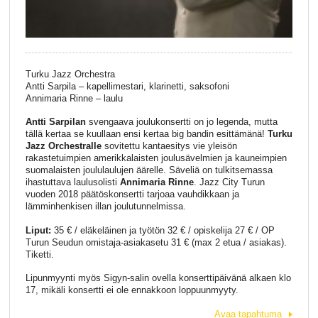
Turku Jazz Orchestra
Antti Sarpila – kapellimestari, klarinetti, saksofoni
Annimaria Rinne – laulu
Antti Sarpilan
svengaava joulukonsertti on jo legenda, mutta
tällä kertaa se kuullaan ensi kertaa big bandin esittämänä!
Turku
Jazz Orchestralle
sovitettu kantaesitys vie yleisön
rakastetuimpien amerikkalaisten joulusävelmien ja kauneimpien
suomalaisten joululaulujen äärelle. Säveliä on tulkitsemassa
ihastuttava laulusolisti
Annimaria Rinne
. Jazz City Turun
vuoden 2018 päätöskonsertti tarjoaa vauhdikkaan ja
lämminhenkisen illan joulutunnelmissa.
Liput:
35 € / eläkeläinen ja työtön 32 € / opiskelija 27 € / OP
Turun Seudun omistaja-asiakasetu 31 € (max 2 etua / asiakas).
Tiketti.
Lipunmyynti myös Sigyn-salin ovella konserttipäivänä alkaen klo
17, mikäli konsertti ei ole ennakkoon loppuunmyyty.
Avaa tapahtuma