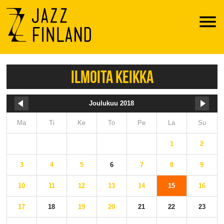
Menu
ILMOITA KEIKKA
Joulukuu 2018
Ma
Ti
Ke
To
Pe
La
Su
1
2
3
4
5
6
7
8
9
10
11
12
13
14
15
16
17
18
19
20
21
22
23