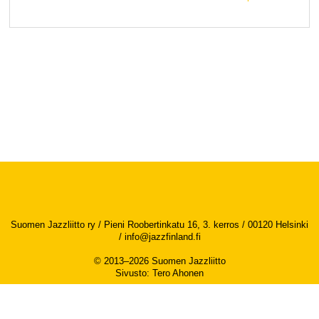
Suomen Jazzliitto ry / Pieni Roobertinkatu 16, 3. kerros / 00120 Helsinki
/
info@jazzfinland.fi
© 2013–2026 Suomen Jazzliitto
Sivusto
:
Tero Ahonen
Saavutettavuusseloste