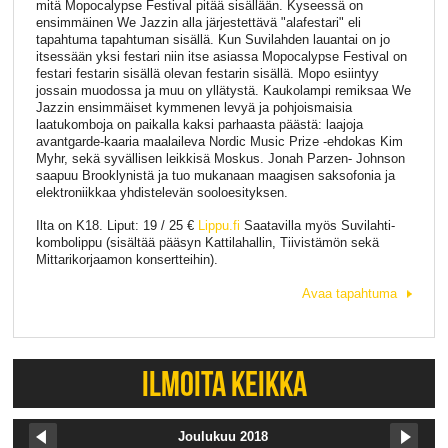
mitä Mopocalypse Festival pitää sisällään. Kyseessä on
ensimmäinen We Jazzin alla järjestettävä "alafestari" eli
tapahtuma tapahtuman sisällä. Kun Suvilahden lauantai on jo
itsessään yksi festari niin itse asiassa Mopocalypse Festival on
festari festarin sisällä olevan festarin sisällä. Mopo esiintyy
jossain muodossa ja muu on yllätystä. Kaukolampi remiksaa We
Jazzin ensimmäiset kymmenen levyä ja pohjoismaisia
laatukomboja on paikalla kaksi parhaasta päästä: laajoja
avantgarde-kaaria maalaileva Nordic Music Prize -ehdokas Kim
Myhr, sekä syvällisen leikkisä Moskus. Jonah Parzen- Johnson
saapuu Brooklynistä ja tuo mukanaan maagisen saksofonia ja
elektroniikkaa yhdistelevän sooloesityksen.
Ilta on K18. Liput: 19 / 25 €
Lippu.fi
Saatavilla myös Suvilahti-
kombolippu (sisältää pääsyn Kattilahallin, Tiivistämön sekä
Mittarikorjaamon konsertteihin).
Avaa tapahtuma
ILMOITA KEIKKA
Joulukuu 2018