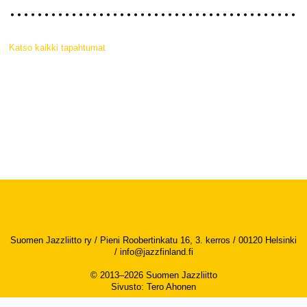
Katso kaikki tapahtumat
Suomen Jazzliitto ry / Pieni Roobertinkatu 16, 3. kerros / 00120 Helsinki
/
info@jazzfinland.fi
© 2013–2026 Suomen Jazzliitto
Sivusto
:
Tero Ahonen