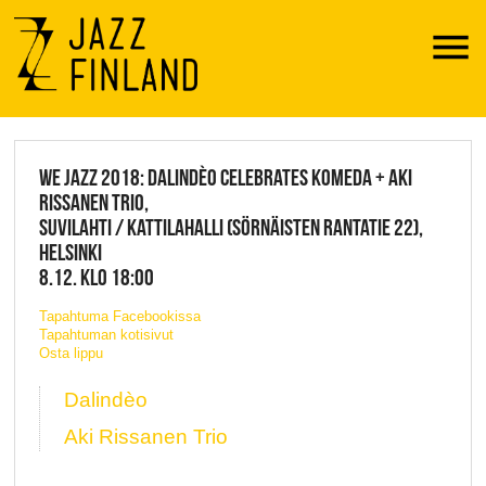
Menu
JAZZ FINLAND LIVE
WE JAZZ 2018: DALINDÈO CELEBRATES KOMEDA + AKI
RISSANEN TRIO,
SUVILAHTI / KATTILAHALLI (SÖRNÄISTEN RANTATIE 22),
HELSINKI
8.12. KLO 18:00
Tapahtuma Facebookissa
Tapahtuman kotisivut
Osta lippu
Dalindèo
Aki Rissanen Trio