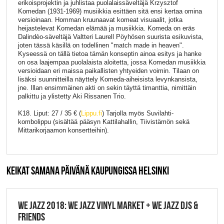
erikoisprojektin ja juhlistaa puolalaissäveltäjä Krzysztof
Komedan (1931-1969) musiikkia esittäen sitä ensi kertaa omina
versioinaan. Homman kruunaavat komeat visuaalit, jotka
heijastelevat Komedan elämää ja musiikkia. Komeda on eräs
Dalindèo-säveltäjä Valtteri Laurell Pöyhösen suurista esikuvista,
joten tässä käsillä on todellinen "match made in heaven".
Kyseessä on tällä tietoa tämän konseptin ainoa esitys ja hanke
on osa laajempaa puolalaista aloitetta, jossa Komedan musiikkia
versioidaan eri maissa paikallisten yhtyeiden voimin. Tilaan on
lisäksi suunnitteilla näyttely Komeda-aiheisista levynkansista,
jne. Illan ensimmäinen akti on sekin täyttä timanttia, nimittäin
palkittu ja ylistetty Aki Rissanen Trio.
K18. Liput: 27 / 35 € (
Lippu.fi
) Tarjolla myös Suvilahti-
kombolippu (sisältää pääsyn Kattilahallin, Tiivistämön sekä
Mittarikorjaamon konsertteihin).
KEIKAT SAMANA PÄIVÄNÄ KAUPUNGISSA HELSINKI
WE JAZZ 2018: WE JAZZ VINYL MARKET + WE JAZZ DJS &
FRIENDS