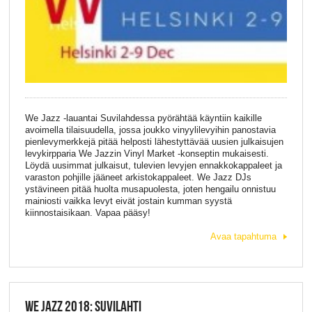
We Jazz -lauantai Suvilahdessa pyörähtää käyntiin kaikille
avoimella tilaisuudella, jossa joukko vinyylilevyihin panostavia
pienlevymerkkejä pitää helposti lähestyttävää uusien julkaisujen
levykirpparia We Jazzin Vinyl Market -konseptin mukaisesti.
Löydä uusimmat julkaisut, tulevien levyjen ennakkokappaleet ja
varaston pohjille jääneet arkistokappaleet. We Jazz DJs
ystävineen pitää huolta musapuolesta, joten hengailu onnistuu
mainiosti vaikka levyt eivät jostain kumman syystä
kiinnostaisikaan. Vapaa pääsy!
Avaa tapahtuma
WE JAZZ 2018: SUVILAHTI