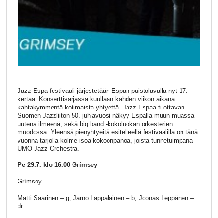
Jazz-Espa-festivaali järjestetään Espan puistolavalla nyt 17.
kertaa. Konserttisarjassa kuullaan kahden viikon aikana
kahtakymmentä kotimaista yhtyettä. Jazz-Espaa tuottavan
Suomen Jazzliiton 50. juhlavuosi näkyy Espalla muun muassa
uutena ilmeenä, sekä big band -kokoluokan orkesterien
muodossa. Yleensä pienyhtyeitä esitelleellä festivaalilla on tänä
vuonna tarjolla kolme isoa kokoonpanoa, joista tunnetuimpana
UMO Jazz Orchestra.
Pe 29.7. klo 16.00 Grímsey
Grímsey
Matti Saarinen – g, Jarno Lappalainen – b, Joonas Leppänen –
dr