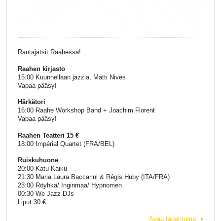
Rantajatsit Raahessa!
Raahen kirjasto
15:00 Kuunnellaan jazzia, Matti Nives
Vapaa pääsy!
Härkätori
16:00 Raahe Workshop Band + Joachim Florent
Vapaa pääsy!
Raahen Teatteri 15 €
18:00 Impérial Quartet (FRA/BEL)
Ruiskuhuone
20:00 Katu Kaiku
21:30 Maria Laura Baccarini & Régis Huby (ITA/FRA)
23:00 Röyhkä/ Inginmaa/ Hypnomen
00:30 We Jazz DJs
Liput 30 €
Avaa tapahtuma