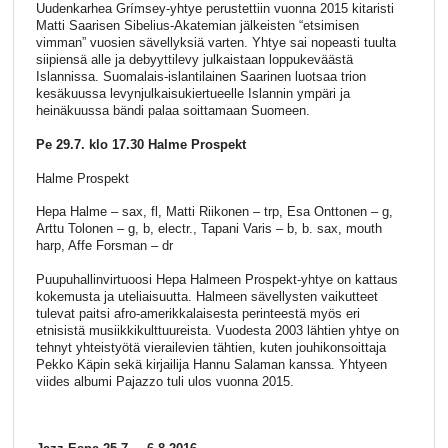
Uudenkarhea Grímsey-yhtye perustettiin vuonna 2015 kitaristi
Matti Saarisen Sibelius-Akatemian jälkeisten “etsimisen
vimman” vuosien sävellyksiä varten. Yhtye sai nopeasti tuulta
siipiensä alle ja debyyttilevy julkaistaan loppukeväästä
Islannissa. Suomalais-islantilainen Saarinen luotsaa trion
kesäkuussa levynjulkaisukiertueelle Islannin ympäri ja
heinäkuussa bändi palaa soittamaan Suomeen.
Pe 29.7. klo 17.30 Halme Prospekt
Halme Prospekt
Hepa Halme – sax, fl, Matti Riikonen – trp, Esa Onttonen – g,
Arttu Tolonen – g, b, electr., Tapani Varis – b, b. sax, mouth
harp, Affe Forsman – dr
Puupuhallinvirtuoosi Hepa Halmeen Prospekt-yhtye on kattaus
kokemusta ja uteliaisuutta. Halmeen sävellysten vaikutteet
tulevat paitsi afro-amerikkalaisesta perinteestä myös eri
etnisistä musiikkikulttuureista. Vuodesta 2003 lähtien yhtye on
tehnyt yhteistyötä vierailevien tähtien, kuten jouhikonsoittaja
Pekko Käpin sekä kirjailija Hannu Salaman kanssa. Yhtyeen
viides albumi Pajazzo tuli ulos vuonna 2015.