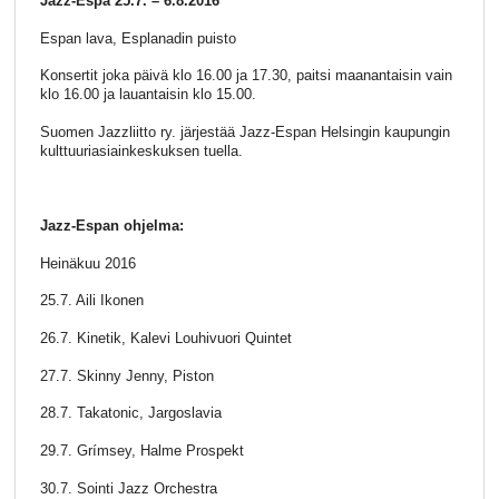
Jazz-Espa 25.7. – 6.8.2016
Espan lava, Esplanadin puisto
Konsertit joka päivä klo 16.00 ja 17.30, paitsi maanantaisin vain
klo 16.00 ja lauantaisin klo 15.00.
Suomen Jazzliitto ry. järjestää Jazz-Espan Helsingin kaupungin
kulttuuriasiainkeskuksen tuella.
Jazz-Espan ohjelma:
Heinäkuu 2016
25.7. Aili Ikonen
26.7. Kinetik, Kalevi Louhivuori Quintet
27.7. Skinny Jenny, Piston
28.7. Takatonic, Jargoslavia
29.7. Grímsey, Halme Prospekt
30.7. Sointi Jazz Orchestra