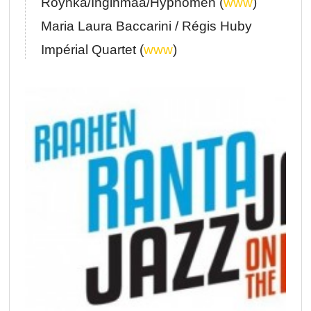
Röyhkä/Inginmaa/Hypnomen (
www
)
Maria Laura Baccarini / Régis Huby
Impérial Quartet (
www
)