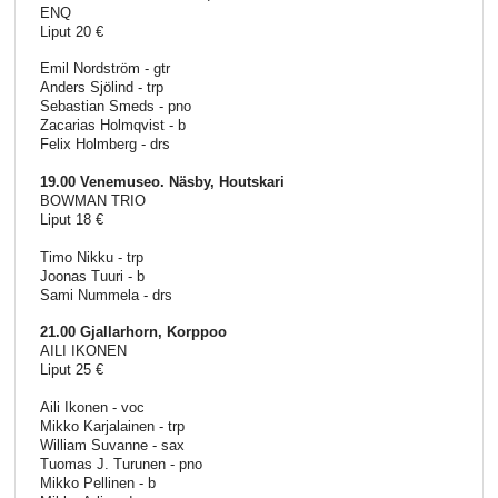
ENQ
Liput 20 €
Emil Nordström - gtr
Anders Sjölind - trp
Sebastian Smeds - pno
Zacarias Holmqvist - b
Felix Holmberg - drs
19.00 Venemuseo. Näsby, Houtskari
BOWMAN TRIO
Liput 18 €
Timo Nikku - trp
Joonas Tuuri - b
Sami Nummela - drs
21.00 Gjallarhorn, Korppoo
AILI IKONEN
Liput 25 €
Aili Ikonen - voc
Mikko Karjalainen - trp
William Suvanne - sax
Tuomas J. Turunen - pno
Mikko Pellinen - b