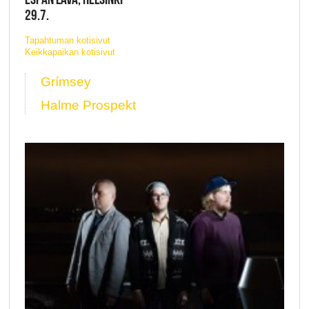
29.7.
Tapahtuman kotisivut
Keikkapaikan kotisivut
Grímsey
Halme Prospekt