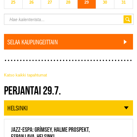
25
26
27
28
29
30
31
SELAA KAUPUNGEITTAIN
Katso kaikki tapahtumat
JAZZ FINLAND LIVE
PERJANTAI 29.7.
HELSINKI
JAZZ-ESPA: GRÍMSEY, HALME PROSPEKT,
ESPAN LAVA, HELSINKI