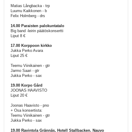
Matias Långbacka - trp
Luumu Kaikkonen - b
Felix Holmberg - drs
14.00 Paraisten palokuntatalo
Big band -leirin päätöskonsertti
Liput 8 €
17.00 Korppoon kirkko
Jukka Perko Avara
Liput 25 €
Teemu Viinikainen - gtr
Jarmo Saari - gtr
Jukka Perko - sax
19.00 Korpo Gård
JOONAS HAAVISTO
Liput 20 €
Joonas Haavisto - pno
+ Osa konsertista:
Teemu Viinikainen - gtr
Jukka Perko - sax
19.00 Ravintola Grännäs, Hotell Stallbacken. Nauvo