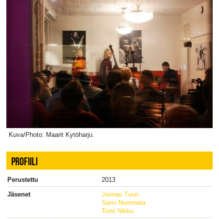
Kuva/Photo: Maarit Kytöharju.
PROFIILI
Perustettu
2013
Jäsenet
Joonas Tuuri
Sami Nummela
Tomi Nikku