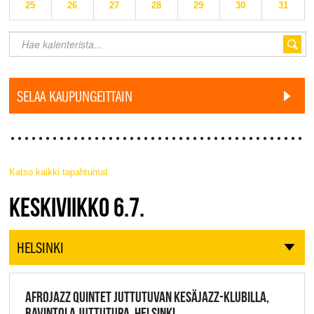
25
26
27
28
29
30
31
SELAA KAUPUNGEITTAIN
Katso kaikki tapahtumat
JAZZ FINLAND LIVE
KESKIVIIKKO 6.7.
HELSINKI
AFROJAZZ QUINTET JUTTUTUVAN KESÄJAZZ-KLUBILLA,
RAVINTOLA JUTTUTUPA, HELSINKI