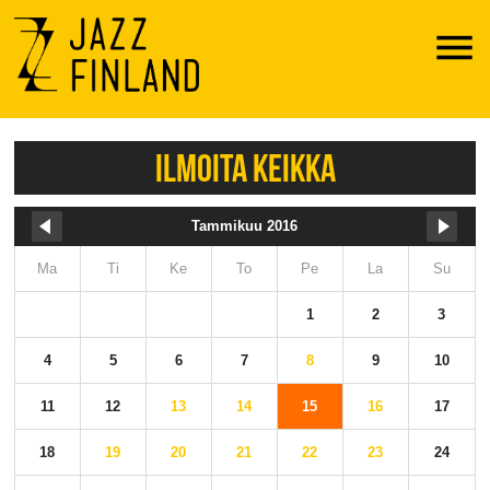
Menu
ILMOITA KEIKKA
Tammikuu 2016
Ma
Ti
Ke
To
Pe
La
Su
1
2
3
4
5
6
7
8
9
10
11
12
13
14
15
16
17
18
19
20
21
22
23
24