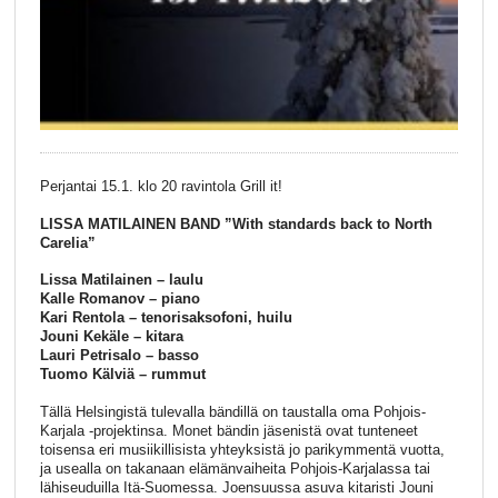
Perjantai 15.1. klo 20 ravintola Grill it!
LISSA MATILAINEN BAND ”With standards back to North
Carelia”
Lissa Matilainen – laulu
Kalle Romanov – piano
Kari Rentola – tenorisaksofoni, huilu
Jouni Kekäle – kitara
Lauri Petrisalo – basso
Tuomo Kälviä – rummut
Tällä Helsingistä tulevalla bändillä on taustalla oma Pohjois-
Karjala -projektinsa. Monet bändin jäsenistä ovat tunteneet
toisensa eri musiikillisista yhteyksistä jo parikymmentä vuotta,
ja usealla on takanaan elämänvaiheita Pohjois-Karjalassa tai
lähiseuduilla Itä-Suomessa. Joensuussa asuva kitaristi Jouni