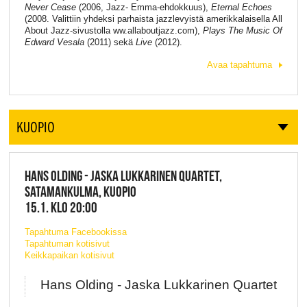
Never Cease
(2006, Jazz- Emma-ehdokkuus),
Eternal Echoes
(2008. Valittiin yhdeksi parhaista jazzlevyistä amerikkalaisella All
About Jazz-sivustolla ww.allaboutjazz.com),
Plays The Music Of
Edward Vesala
(2011) sekä
Live
(2012).
Avaa tapahtuma
KUOPIO
HANS OLDING - JASKA LUKKARINEN QUARTET,
SATAMANKULMA, KUOPIO
15.1. KLO 20:00
Tapahtuma Facebookissa
Tapahtuman kotisivut
Keikkapaikan kotisivut
Hans Olding - Jaska Lukkarinen Quartet