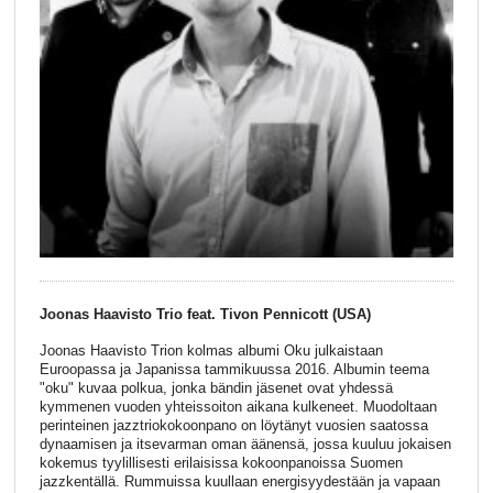
Joonas Haavisto Trio feat. Tivon Pennicott (USA)
Joonas Haavisto Trion kolmas albumi Oku julkaistaan
Euroopassa ja Japanissa tammikuussa 2016. Albumin teema
"oku" kuvaa polkua, jonka bändin jäsenet ovat yhdessä
kymmenen vuoden yhteissoiton aikana kulkeneet. Muodoltaan
perinteinen jazztriokokoonpano on löytänyt vuosien saatossa
dynaamisen ja itsevarman oman äänensä, jossa kuuluu jokaisen
kokemus tyylillisesti erilaisissa kokoonpanoissa Suomen
jazzkentällä. Rummuissa kuullaan energisyydestään ja vapaan