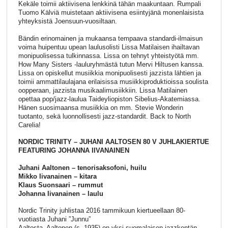
Kekäle toimii aktiivisena lenkkinä tähän maakuntaan. Rumpali
Tuomo Kälviä muistetaan aktiivisena esiintyjänä monenlaisista
yhteyksistä Joensuun-vuosiltaan.
Bändin erinomainen ja mukaansa tempaava standardi-ilmaisun
voima huipentuu upean laulusolisti Lissa Matilaisen ihailtavan
monipuolisessa tulkinnassa. Lissa on tehnyt yhteistyötä mm.
How Many Sisters -lauluryhmästä tutun Mervi Hiltusen kanssa.
Lissa on opiskellut musiikkia monipuolisesti jazzista lähtien ja
toimii ammattilaulajana erilaisissa musiikkiproduktioissa soulista
oopperaan, jazzista musikaalimusiikkiin. Lissa Matilainen
opettaa pop/jazz-laulua Taideyliopiston Sibelius-Akatemiassa.
Hänen suosimaansa musiikkia on mm. Stevie Wonderin
tuotanto, sekä luonnollisesti jazz-standardit. Back to North
Carelia!
NORDIC TRINITY – JUHANI AALTOSEN 80 V JUHLAKIERTUE
FEATURING JOHANNA IIVANAINEN
Juhani Aaltonen – tenorisaksofoni, huilu
Mikko Iivanainen – kitara
Klaus Suonsaari – rummut
Johanna Iivanainen – laulu
Nordic Trinity juhlistaa 2016 tammikuun kiertueellaan 80-
vuotiasta Juhani ”Junnu”
Aaltosta. Aaltonen (s. 1935) on yksi suomalaisen jazzkentän