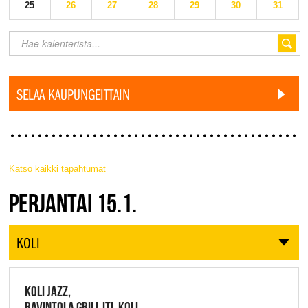
25
26
27
28
29
30
31
SELAA KAUPUNGEITTAIN
Katso kaikki tapahtumat
JAZZ FINLAND LIVE
PERJANTAI 15.1.
KOLI
KOLI JAZZ,
RAVINTOLA GRILL IT!, KOLI