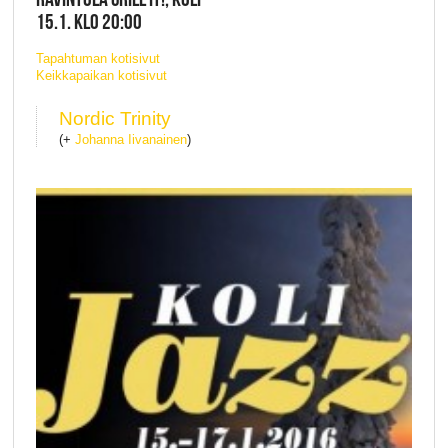
15.1. KLO 20:00
Tapahtuman kotisivut
Keikkapaikan kotisivut
Nordic Trinity
(+
Johanna Iivanainen
)