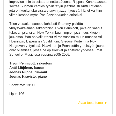
improvisoinnin taidoista tunnettua Joonas Riippaa. Kontrabassoa
soittaa Suomen kenties työllistetyin jazzbasisti Antti Lötjönen,
jota on kuultu lukuisissa eturivin jazzyhtyeissä. Hänet valittiin
viime kesänä myös Pori Jazzin vuoden artistiksi.
Trion vieraaksi saapuu kahdesti Grammy-palkittu
yhdysvaltalainen saksofonisti Tivon Pennicott, joka on saanut
tukevan jalansijan New Yorkin kuumimpien jazzmuusikkojen
joukossa. Hän on vaikuttanut viime vuosina muun muassa Ari
Hoeningin, Esperanza Spaldingin, Gregory Porterin ja Roy
Hargroven yhtyeissä. Haaviston ja Pennicottin yhteistyön juuret
ovat Miamissa, jossa he opiskelivat ja soittivat yhdessä Frost
School of Musicissa vuosina 2005-2006.
Tivon Pennicott, saksofoni
Antti Lötjönen, basso
Joonas Riippa, rummut
Joonas Haavisto, piano
Showtime: 19:00
Liput: 10€
Avaa tapahtuma