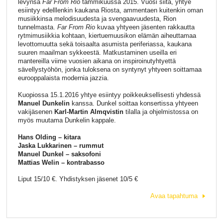
levynsä
Far From Rio
tammikuussa 2015. Vuosi siitä, yhtye
esiintyy edelllenkin kaukana Riosta, ammentaen kuitenkin oman
musiikkinsa melodisuudesta ja svengaavuudesta, Rion
tunnelmasta.
Far
From Rio
kuvaa yhtyeen jäsenten rakkautta
rytmimusiikkia kohtaan, kiertuemuusikon elämän aiheuttamaa
levottomuutta sekä toisaalta asumista periferiassa, kaukana
suuren maailman sykkeestä. Matkustaminen useilla eri
mantereilla viime vuosien aikana on inspiroinutyhtyettä
sävellystyöhön, jonka tuloksena on syntynyt yhtyeen soittamaa
eurooppalaista modernia jazzia.
Kuopiossa 15.1.2016 yhtye esiintyy poikkeuksellisesti yhdessä
Manuel Dunkelin
kanssa. Dunkel soittaa konsertissa yhtyeen
vakijäsenen
Karl-Martin Almqvistin
tilalla ja ohjelmistossa on
myös muutama Dunkelin kappale.
Hans Olding – kitara
Jaska Lukkarinen – rummut
Manuel Dunkel – saksofoni
Mattias Welin – kontrabasso
Liput 15/10 €. Yhdistyksen jäsenet 10/5 €
Avaa tapahtuma