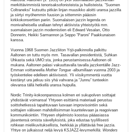
merkittävimmistä tenorisaksofonisteista ja huilisteista. ”Suomen
Coltraneksi” kutsuttu pitkän linjan muusikko aloitti uransa jazzilla
ja siirtyi myöhemmin fuusion ja sittemmin pääosin
kirkkokonserttien pariin. Suomalaisen jazzin legenda on
monivaiheisella urallaan tehnyt aktiivista yhteistyötä mm.
suomalaisen jazzin modernistien eli Edward Vesalan, Otto
Donnerin, Heikki Sarmannon ja Seppo ”Paroni” Paakkunaisen
kanssa.
Vuonna 1968 Suomen Jazzliiton Yrjö-palkinnolla palkittu
Aaltonen on tuttu myös mm. Tasavallan presidentistä, Suhkan
Uhkasta sekä UMO:sta, jonka perustamisessa Aaltonen oli
mukana. Aaltonen palasi vakuuttavalla tavalla jazzkentälle Jazz-
Emman voittaneella
Mother
Tongue
-albumillaan vuonna 2003 ja
työskentelee edelleen aktiivisesti. Yli viisikymmentä vuotta
kestänyt ura jatkuu siis yhä vahvana ja ”Junnu” tunteekin
olevansa tällä hetkellä uransa huipulla.
Nordic Trinity-kokoonpanossa kolmen eri sukupolven soittajat
yhdistävät voimansa! Yhtyeen esittämä materiaali perustuu
soittohetkessä tapahtuvaan luovaan improvisointiin sekä
soittajien väliseen mahdollisimman kuuntelevaan ja reagoivaan
kommunikointiin. Yhtyeen ohjelmisto koostuu pääasiassa
jäsentensä omista sävellyksistä, joka edustaa tyylillisesti
rohkean mielikuvituksellista, herkkää ja yllättävää free jazzia.
Yhtye on julkaissut neljä levyä KSJAZZ-levymerkillä:
Wonders