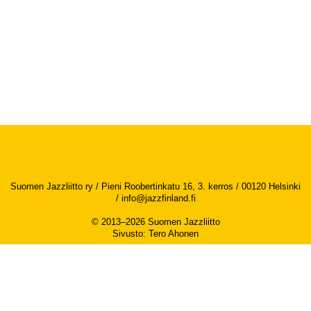
Suomen Jazzliitto ry / Pieni Roobertinkatu 16, 3. kerros / 00120 Helsinki
/
info@jazzfinland.fi
© 2013–2026 Suomen Jazzliitto
Sivusto
:
Tero Ahonen
Saavutettavuusseloste