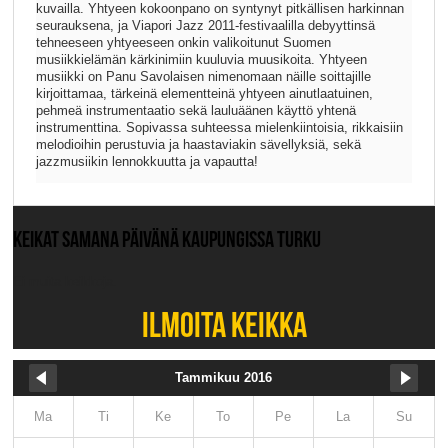
kuvailla. Yhtyeen kokoonpano on syntynyt pitkällisen harkinnan
seurauksena, ja Viapori Jazz 2011-festivaalilla debyyttinsä
tehneeseen yhtyeeseen onkin valikoitunut Suomen
musiikkielämän kärkinimiin kuuluvia muusikoita. Yhtyeen
musiikki on Panu Savolaisen nimenomaan näille soittajille
kirjoittamaa, tärkeinä elementteinä yhtyeen ainutlaatuinen,
pehmeä instrumentaatio sekä lauluäänen käyttö yhtenä
instrumenttina. Sopivassa suhteessa mielenkiintoisia, rikkaisiin
melodioihin perustuvia ja haastaviakin sävellyksiä, sekä
jazzmusiikin lennokkuutta ja vapautta!
KEIKAT SAMANA PÄIVÄNÄ KAUPUNGISSA TURKU
Ei muita keikkoja.
ILMOITA KEIKKA
Tammikuu 2016
Ma
Ti
Ke
To
Pe
La
Su