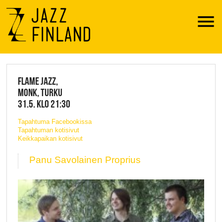
Menu
JAZZ FINLAND LIVE
FLAME JAZZ,
MONK, TURKU
31.5. KLO 21:30
Tapahtuma Facebookissa
Tapahtuman kotisivut
Keikkapaikan kotisivut
Panu Savolainen Proprius