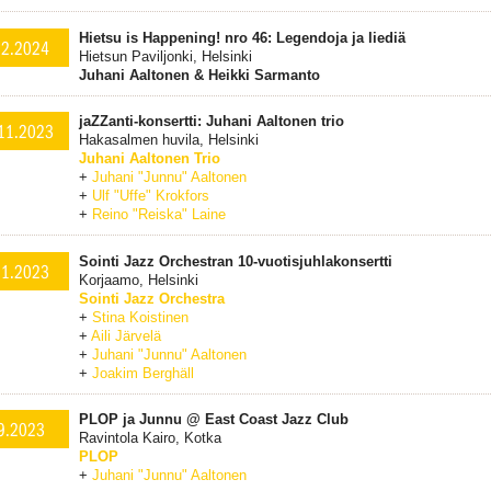
Hietsu is Happening! nro 46: Legendoja ja liediä
.2.2024
Hietsun Paviljonki, Helsinki
Juhani Aaltonen & Heikki Sarmanto
jaZZanti-konsertti: Juhani Aaltonen trio
11.2023
Hakasalmen huvila, Helsinki
Juhani Aaltonen Trio
+
Juhani "Junnu" Aaltonen
+
Ulf "Uffe" Krokfors
+
Reino "Reiska" Laine
Sointi Jazz Orchestran 10-vuotisjuhlakonsertti
11.2023
Korjaamo, Helsinki
Sointi Jazz Orchestra
+
Stina Koistinen
+
Aili Järvelä
+
Juhani "Junnu" Aaltonen
+
Joakim Berghäll
PLOP ja Junnu @ East Coast Jazz Club
9.2023
Ravintola Kairo, Kotka
PLOP
+
Juhani "Junnu" Aaltonen