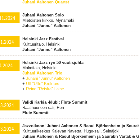
Juhani Aaltonen Quartet
Juhani Aaltonen Solo
11.2024
Mietoisten kirkko, Mynämäki
Juhani "Junnu" Aaltonen
Helsinki Jazz Festival
11.2024
Kulttuuritalo, Helsinki
Juhani "Junnu" Aaltonen
Helsinki Jazz ryn 50-vuotisjuhla
4.2024
Malmitalo, Helsinki
Juhani Aaltonen Trio
+
Juhani "Junnu" Aaltonen
+
Ulf "Uffe" Krokfors
+
Reino "Reiska" Laine
Validi Karkia -klubi: Flute Summit
.3.2024
Raatihuoneen sali, Pori
Flute Summit
Jazzoikoon! Juhani Aaltonen & Raoul Björkenheim ja Saura
.3.2024
Kulttuurikeskus Kalevan Navetta, Hugo-sali, Seinäjoki
Juhani Aaltonen & Raoul Björkenheim ja Saurabh Vartak & 