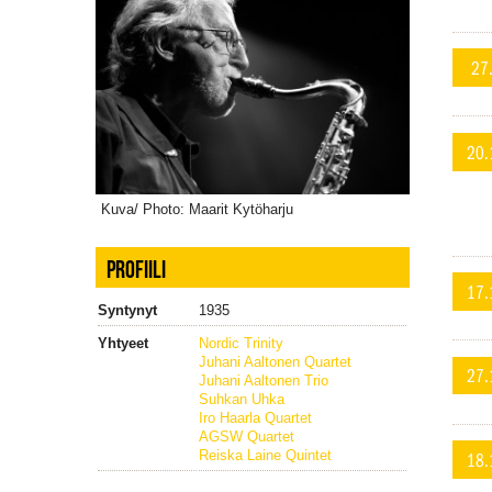
27
20.
Kuva/ Photo: Maarit Kytöharju
PROFIILI
17.
Syntynyt
1935
Yhtyeet
Nordic Trinity
Juhani Aaltonen Quartet
27.
Juhani Aaltonen Trio
Suhkan Uhka
Iro Haarla Quartet
AGSW Quartet
18.
Reiska Laine Quintet