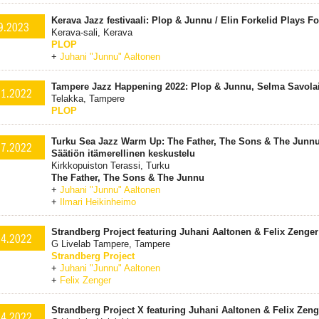
Kerava Jazz festivaali: Plop & Junnu / Elin Forkelid Plays Fo
9.2023
Kerava-sali, Kerava
PLOP
+
Juhani "Junnu" Aaltonen
Tampere Jazz Happening 2022: Plop & Junnu, Selma Savolai
11.2022
Telakka, Tampere
PLOP
Turku Sea Jazz Warm Up: The Father, The Sons & The Junnu
.7.2022
Säätiön itämerellinen keskustelu
Kirkkopuiston Terassi, Turku
The Father, The Sons & The Junnu
+
Juhani "Junnu" Aaltonen
+
Ilmari Heikinheimo
Strandberg Project featuring Juhani Aaltonen & Felix Zenger
.4.2022
G Livelab Tampere, Tampere
Strandberg Project
+
Juhani "Junnu" Aaltonen
+
Felix Zenger
Strandberg Project X featuring Juhani Aaltonen & Felix Zeng
.4.2022