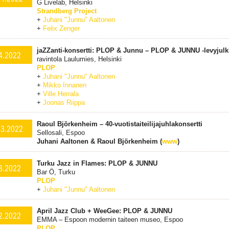
G Livelab, Helsinki
Strandberg Project
+
Juhani "Junnu" Aaltonen
+
Felix Zenger
jaZZanti-konsertti: PLOP & Junnu – PLOP & JUNNU -levyjulk
4.2022
ravintola Laulumies, Helsinki
PLOP
+
Juhani "Junnu" Aaltonen
+
Mikko Innanen
+
Ville Herrala
+
Joonas Riippa
Raoul Björkenheim – 40-vuotistaiteilijajuhlakonsertti
.3.2022
Sellosali, Espoo
Juhani Aaltonen & Raoul Björkenheim (
www
)
Turku Jazz in Flames: PLOP & JUNNU
3.2022
Bar Ö, Turku
PLOP
+
Juhani "Junnu" Aaltonen
April Jazz Club + WeeGee: PLOP & JUNNU
2.2022
EMMA – Espoon modernin taiteen museo, Espoo
PLOP