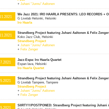
+
Juhani "Junnu" Aaltonen
We Jazz 2021: IRO HAARLA PRESENTS: LEO RECORDS + 
11.2021
G Livelab Helsinki, Helsinki
Iro Haarla
Strandberg Project featuring Juhani Aaltonen & Felix Zenger
11.2021
Koko Jazz Club, Helsinki
Strandberg Project
+
Juhani "Junnu" Aaltonen
+
Felix Zenger
Jazz-Espa: Iro Haarla Quartet
.7.2021
Espan lava, Helsinki
Iro Haarla Quartet
Strandberg Project featuring Juhani Aaltonen & Felix Zenger
.5.2021
G Livelab Tampere, Tampere
Strandberg Project
+
Juhani "Junnu" Aaltonen
+
Felix Zenger
SIIRTYY/POSTPONED: Strandberg Project featuring Juhani A
.5.2021