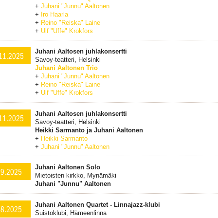
+
Juhani "Junnu" Aaltonen
+
Iro Haarla
+
Reino "Reiska" Laine
+
Ulf "Uffe" Krokfors
Juhani Aaltosen juhlakonsertti
11.2025
Savoy-teatteri, Helsinki
Juhani Aaltonen Trio
+
Juhani "Junnu" Aaltonen
+
Reino "Reiska" Laine
+
Ulf "Uffe" Krokfors
Juhani Aaltosen juhlakonsertti
11.2025
Savoy-teatteri, Helsinki
Heikki Sarmanto ja Juhani Aaltonen
+
Heikki Sarmanto
+
Juhani "Junnu" Aaltonen
Juhani Aaltonen Solo
.9.2025
Mietoisten kirkko, Mynämäki
Juhani "Junnu" Aaltonen
Juhani Aaltonen Quartet - Linnajazz-klubi
.8.2025
Suistoklubi, Hämeenlinna