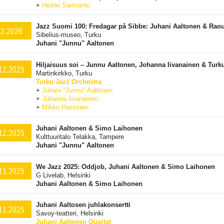
+
Heikki Sarmanto
Jazz Suomi 100: Fredagar på Sibbe: Juhani Aaltonen & Rao
.2.2026
Sibelius-museo, Turku
Juhani "Junnu" Aaltonen
Hiljaisuus soi – Junnu Aaltonen, Johanna Iivanainen & Turk
12.2025
Martinkirkko, Turku
Turku Jazz Orchestra
+
Juhani "Junnu" Aaltonen
+
Johanna Iivanainen
+
Mikko Hassinen
Juhani Aaltonen & Simo Laihonen
12.2025
Kulttuuritalo Telakka, Tampere
Juhani "Junnu" Aaltonen
We Jazz 2025: Oddjob, Juhani Aaltonen & Simo Laihonen
11.2025
G Livelab, Helsinki
Juhani Aaltonen & Simo Laihonen
Juhani Aaltosen juhlakonsertti
11.2025
Savoy-teatteri, Helsinki
Juhani Aaltonen Quartet