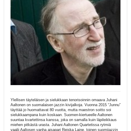
Ylellisen täyteläisen ja sielukkaan tenorisoinnin omaava Juhani
Aaltonen on suomalaisen jazzin kivijalkoja. Vuonna 2015 “Junnu”
täyttää jo huomattavat 80 vuotta, mutta maestron soitto soi
sielukkaampana kuin koskaan. Suomen-kiertueelle Aaltonen
suuntaa kvartettinsa kanssa, joka on samalla kuin läpileikkaus
miehen pitkästä urasta. Juhani Aaltonen Quartetissa rytmiä
vaalii Aaltosen vanha aisapari Reiska Laine, toinen suomijazzin