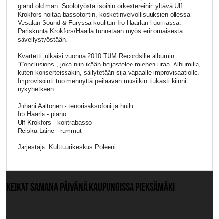
grand old man. Soolotyöstä isoihin orkestereihin yltävä Ulf
Krokfors hoitaa bassotontin, kosketinvelvollisuuksien ollessa
Vesalan Sound & Furyssa koulitun Iro Haarlan huomassa.
Pariskunta Krokfors/Haarla tunnetaan myös erinomaisesta
sävellystyöstään.
Kvartetti julkaisi vuonna 2010 TUM Recordsille albumin
“Conclusions”, joka niin ikään heijastelee miehen uraa. Albumilla,
kuten konserteissakin, säilytetään sija vapaalle improvisaatiolle.
Improvisointi tuo mennyttä peilaavan musiikin tiukasti kiinni
nykyhetkeen.
Juhani Aaltonen - tenorisaksofoni ja huilu
Iro Haarla - piano
Ulf Krokfors - kontrabasso
Reiska Laine - rummut
Järjestäjä: Kulttuurikeskus Poleeni
KEIKAT SAMANA PÄIVÄNÄ KAUPUNGISSA PIEKSÄMÄKI
Ei muita keikkoja.