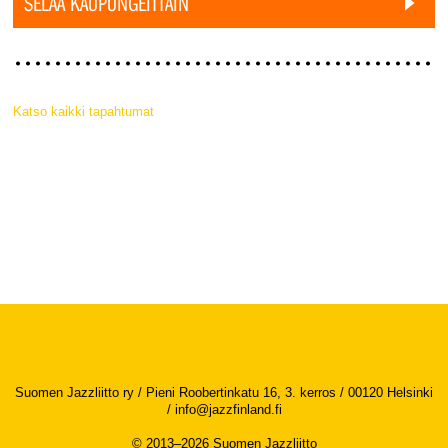
SELAA KAUPUNGEITTAIN
Katso kaikki tapahtumat
Suomen Jazzliitto ry / Pieni Roobertinkatu 16, 3. kerros / 00120 Helsinki
/
info@jazzfinland.fi
© 2013–2026 Suomen Jazzliitto