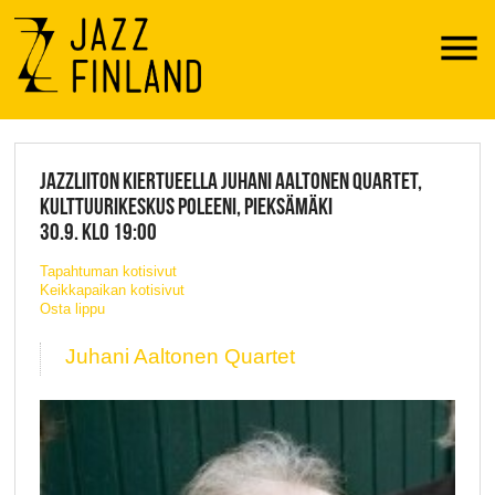
Menu
JAZZ FINLAND LIVE
JAZZLIITON KIERTUEELLA JUHANI AALTONEN QUARTET,
KULTTUURIKESKUS POLEENI, PIEKSÄMÄKI
30.9. KLO 19:00
Tapahtuman kotisivut
Keikkapaikan kotisivut
Osta lippu
Juhani Aaltonen Quartet