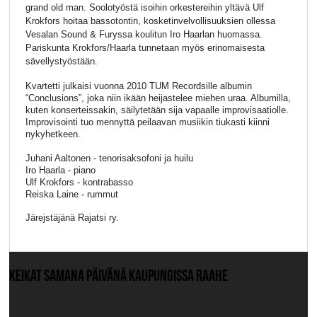
grand old man. Soolotyöstä isoihin orkestereihin yltävä Ulf
Krokfors hoitaa bassotontin, kosketinvelvollisuuksien ollessa
Vesalan Sound & Furyssa koulitun Iro Haarlan huomassa.
Pariskunta Krokfors/Haarla tunnetaan myös erinomaisesta
sävellystyöstään.
Kvartetti julkaisi vuonna 2010 TUM Recordsille albumin
“Conclusions”, joka niin ikään heijastelee miehen uraa. Albumilla,
kuten konserteissakin, säilytetään sija vapaalle improvisaatiolle.
Improvisointi tuo mennyttä peilaavan musiikin tiukasti kiinni
nykyhetkeen.
Juhani Aaltonen - tenorisaksofoni ja huilu
Iro Haarla - piano
Ulf Krokfors - kontrabasso
Reiska Laine - rummut
Järejstäjänä Rajatsi ry.
KEIKAT SAMANA PÄIVÄNÄ KAUPUNGISSA RAAHE
Ei muita keikkoja.