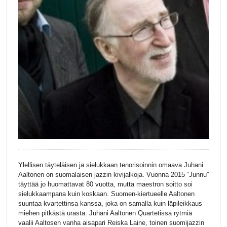
Ylellisen täyteläisen ja sielukkaan tenorisoinnin omaava Juhani
Aaltonen on suomalaisen jazzin kivijalkoja. Vuonna 2015 “Junnu”
täyttää jo huomattavat 80 vuotta, mutta maestron soitto soi
sielukkaampana kuin koskaan. Suomen-kiertueelle Aaltonen
suuntaa kvartettinsa kanssa, joka on samalla kuin läpileikkaus
miehen pitkästä urasta. Juhani Aaltonen Quartetissa rytmiä
vaalii Aaltosen vanha aisapari Reiska Laine, toinen suomijazzin