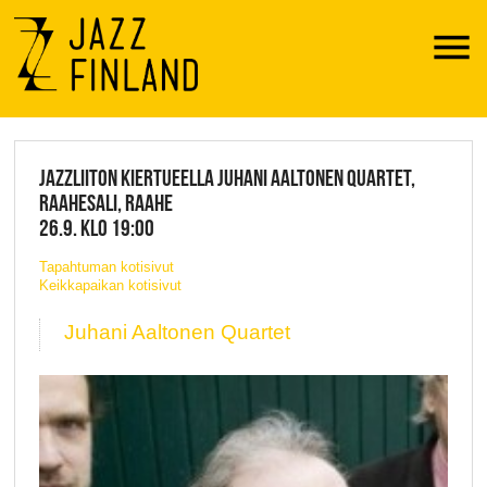
Menu
JAZZ FINLAND LIVE
JAZZLIITON KIERTUEELLA JUHANI AALTONEN QUARTET,
RAAHESALI, RAAHE
26.9. KLO 19:00
Tapahtuman kotisivut
Keikkapaikan kotisivut
Juhani Aaltonen Quartet