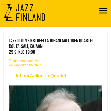
Menu
JAZZ FINLAND LIVE
JAZZLIITON KIERTUEELLA JUHANI AALTONEN QUARTET,
KOUTA-SALI, KAJAANI
29.9. KLO 19:00
Tapahtuman kotisivut
Keikkapaikan kotisivut
Juhani Aaltonen Quartet