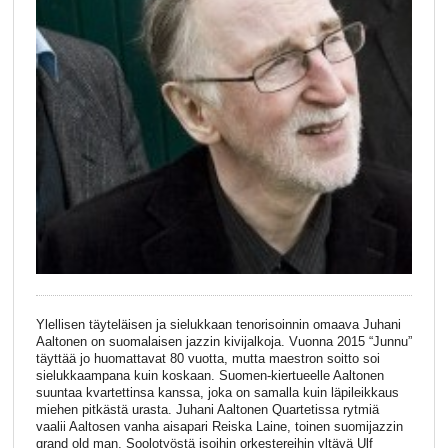
Ylellisen täyteläisen ja sielukkaan tenorisoinnin omaava Juhani
Aaltonen on suomalaisen jazzin kivijalkoja. Vuonna 2015 “Junnu”
täyttää jo huomattavat 80 vuotta, mutta maestron soitto soi
sielukkaampana kuin koskaan. Suomen-kiertueelle Aaltonen
suuntaa kvartettinsa kanssa, joka on samalla kuin läpileikkaus
miehen pitkästä urasta. Juhani Aaltonen Quartetissa rytmiä
vaalii Aaltosen vanha aisapari Reiska Laine, toinen suomijazzin
grand old man. Soolotyöstä isoihin orkestereihin yltävä Ulf