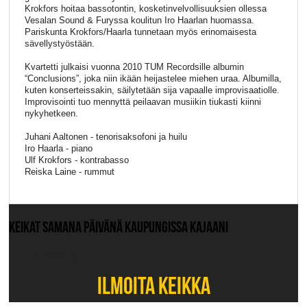
Krokfors hoitaa bassotontin, kosketinvelvollisuuksien ollessa
Vesalan Sound & Furyssa koulitun Iro Haarlan huomassa.
Pariskunta Krokfors/Haarla tunnetaan myös erinomaisesta
sävellystyöstään.
Kvartetti julkaisi vuonna 2010 TUM Recordsille albumin
“Conclusions”, joka niin ikään heijastelee miehen uraa. Albumilla,
kuten konserteissakin, säilytetään sija vapaalle improvisaatiolle.
Improvisointi tuo mennyttä peilaavan musiikin tiukasti kiinni
nykyhetkeen.
Juhani Aaltonen - tenorisaksofoni ja huilu
Iro Haarla - piano
Ulf Krokfors - kontrabasso
Reiska Laine - rummut
KEIKAT SAMANA PÄIVÄNÄ KAUPUNGISSA KAJAANI
Ei muita keikkoja.
ILMOITA KEIKKA