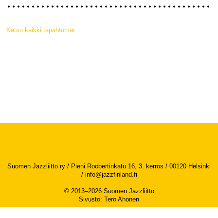
Katso kaikki tapahtumat
Suomen Jazzliitto ry / Pieni Roobertinkatu 16, 3. kerros / 00120 Helsinki
/
info@jazzfinland.fi
© 2013–2026 Suomen Jazzliitto
Sivusto
:
Tero Ahonen
Saavutettavuusseloste