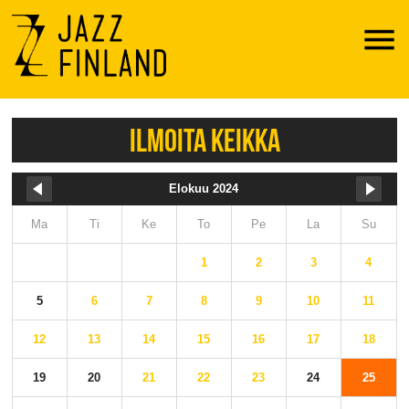
Menu
ILMOITA KEIKKA
Elokuu 2024
Ma
Ti
Ke
To
Pe
La
Su
1
2
3
4
5
6
7
8
9
10
11
12
13
14
15
16
17
18
19
20
21
22
23
24
25