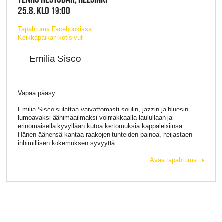
25.8. KLO 19:00
Tapahtuma Facebookissa
Keikkapaikan kotisivut
Emilia Sisco
Vapaa pääsy
Emilia Sisco sulattaa vaivattomasti soulin, jazzin ja bluesin
lumoavaksi äänimaailmaksi voimakkaalla laulullaan ja
erinomaisella kyvyllään kutoa kertomuksia kappaleisiinsa.
Hänen äänensä kantaa raakojen tunteiden painoa, heijastaen
inhimillisen kokemuksen syvyyttä.
Avaa tapahtuma