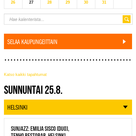
26
27
28
29
30
31
SELAA KAUPUNGEITTAIN
Katso kaikki tapahtumat
JAZZ FINLAND LIVE
SUNNUNTAI 25.8.
HELSINKI
SUNJAZZ: EMILIA SISCO (DUO),
TENHO RESTOBAR, HELSINKI