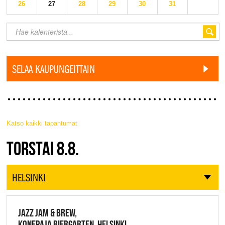
26
27
28
29
30
31
SELAA KAUPUNGEITTAIN
Katso kaikki tapahtumat
JAZZ FINLAND LIVE
TORSTAI 8.8.
HELSINKI
JAZZ JAM & BREW,
KONEPAJA BIERGARTEN, HELSINKI