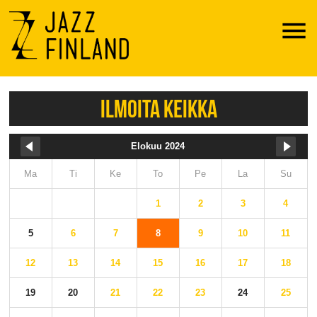
Menu
ILMOITA KEIKKA
Elokuu 2024
Ma
Ti
Ke
To
Pe
La
Su
1
2
3
4
5
6
7
8
9
10
11
12
13
14
15
16
17
18
19
20
21
22
23
24
25