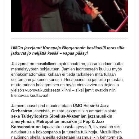
UMOn jazzjamit Konepaja Biergartenin kesäisellä terassilla
jatkuvat jo neljättä kesää – vapaa pääsy!
Jazzjamit on musiikillinen ajatushautomo, jossa luodaan uutta
menneisyyteen pohjautuen. Jamien luonteeseen kuuluu myös
ennakoimattomuus; kukaan ei tiedä tarkalleen mitä tullaan
soittamaan ja kenen kanssa. Houseband luo jameille perustan,
mutta tarinan kehittyminen on myös vierailevien soittajien ja
yleisön vuorovaikutuksesta kiinni – siksi jamit ovatkin niin
kiehtovaa kuultavaa!
Jamien houseband muodostetaan
UMO Helsinki Jazz
Orchestran
jäsenistä, muista jazzmusiikin ammattilaisista
sekä
Taideyliopisto Sibelius-Akatemian jazzmusiikin
aineryhmän
,
Metropolian musiikin
ja
Pop & Jazz
Konservatorion
lupaavista uusista kyvyistä; luvassa on siis
ainutlaatuisia kokoonpanoja ja tuoreita tulkintoja. Musiikillisen
nautinnon ohella jameilla edistetään jazzmusiikin kehittymistä,