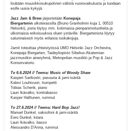
lisätään muusikkosukupolvien välistä vuorovaikutusta ja tuodaan
esille uusia kykyjä.
Jazz Jam & Brew
järjestetään
Konepaja
Biergartenin
ulkoterassilla (Bruno Granholmin kuja 1, 00510
Helsinki), josta löytyy mm. kotimaisia pienpanimotuotteita ja
ulkomaisia erikoisuuksia oluen ystäville. Biergartenista löytyy
satunnaisesti myös erilaisia ruokakojuja.
Jamit toteuttaa yhteistyössä UMO Helsinki Jazz Orchestra,
Konepaja Biergarten, Taideyliopisto Sibelius-Akatemian
jazzmusiikin aineryhmä, Metropolian musiikki ja Pop & Jazz
Konservatorio.
To 6.6.2024 // Teema:
Music of Woody Shaw
Kasperi Sarikoski, pasuuna & jami-isäntä
Kalevi Louhivuori, trumpetti
Tobias Schenk, piano
Lauri Ikävalko, kontrabasso
Kasper Halttunen, rummut
To 27.6.2024 // Teema: Hard Bop Jazz!
Manuel Dunkel, saksofoni & jami-isäntä
Eero Dunkel, kitara
Lauri Ikävalko, basso
Alessandro D’Anna, rummut