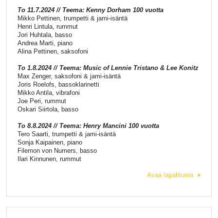
To 11.7.2024 // Teema: Kenny Dorham 100 vuotta
Mikko Pettinen, trumpetti & jami-isäntä
Henri Lintula, rummut
Jori Huhtala, basso
Andrea Marti, piano
Alina Pettinen, saksofoni
To 1.8.2024 // Teema:
Music of Lennie Tristano & Lee Konitz
Max Zenger, saksofoni & jami-isäntä
Joris Roelofs, bassoklarinetti
Mikko Antila, vibrafoni
Joe Peri, rummut
Oskari Siirtola, basso
To 8.8.2024 // Teema: Henry Mancini 100 vuotta
Tero Saarti, trumpetti & jami-isäntä
Sonja Kaipainen, piano
Filemon von Numers, basso
Ilari Kinnunen, rummut
Avaa tapahtuma