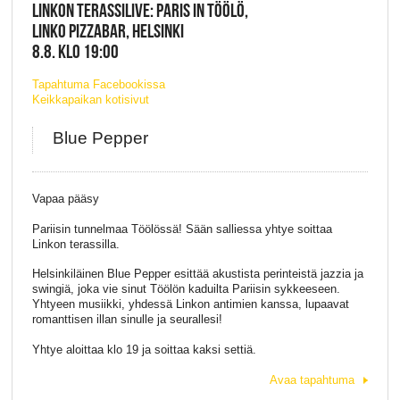
LINKON TERASSILIVE: PARIS IN TÖÖLÖ,
LINKO PIZZABAR, HELSINKI
8.8. KLO 19:00
Tapahtuma Facebookissa
Keikkapaikan kotisivut
Blue Pepper
Vapaa pääsy
Pariisin tunnelmaa Töölössä! Sään salliessa yhtye soittaa
Linkon terassilla.
Helsinkiläinen Blue Pepper esittää akustista perinteistä jazzia ja
swingiä, joka vie sinut Töölön kaduilta Pariisin sykkeeseen.
Yhtyeen musiikki, yhdessä Linkon antimien kanssa, lupaavat
romanttisen illan sinulle ja seurallesi!
Yhtye aloittaa klo 19 ja soittaa kaksi settiä.
Avaa tapahtuma