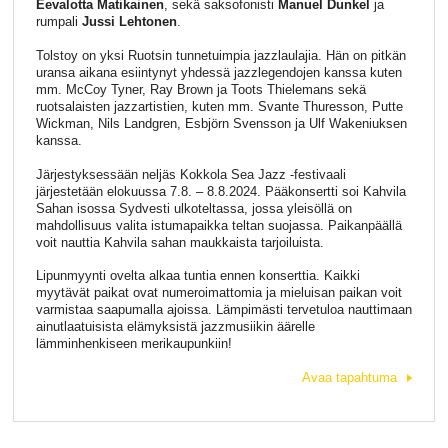
Eevalotta Matikainen
, sekä saksofonisti
Manuel Dunkel
ja
rumpali
Jussi Lehtonen
.
Tolstoy on yksi Ruotsin tunnetuimpia jazzlaulajia. Hän on pitkän
uransa aikana esiintynyt yhdessä jazzlegendojen kanssa kuten
mm. McCoy Tyner, Ray Brown ja Toots Thielemans sekä
ruotsalaisten jazzartistien, kuten mm. Svante Thuresson, Putte
Wickman, Nils Landgren, Esbjörn Svensson ja Ulf Wakeniuksen
kanssa.
Järjestyksessään neljäs Kokkola Sea Jazz -festivaali
järjestetään elokuussa 7.8. – 8.8.2024. Pääkonsertti soi Kahvila
Sahan isossa Sydvesti ulkoteltassa, jossa yleisöllä on
mahdollisuus valita istumapaikka teltan suojassa. Paikanpäällä
voit nauttia Kahvila sahan maukkaista tarjoiluista.
Lipunmyynti ovelta alkaa tuntia ennen konserttia. Kaikki
myytävät paikat ovat numeroimattomia ja mieluisan paikan voit
varmistaa saapumalla ajoissa. Lämpimästi tervetuloa nauttimaan
ainutlaatuisista elämyksistä jazzmusiikin äärelle
lämminhenkiseen merikaupunkiin!
Avaa tapahtuma