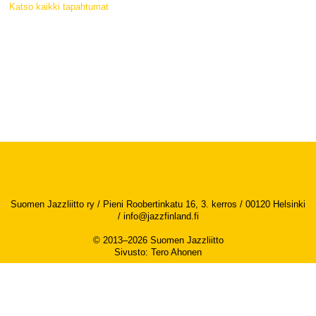
Katso kaikki tapahtumat
Suomen Jazzliitto ry / Pieni Roobertinkatu 16, 3. kerros / 00120 Helsinki
/
info@jazzfinland.fi
© 2013–2026 Suomen Jazzliitto
Sivusto
:
Tero Ahonen
Saavutettavuusseloste