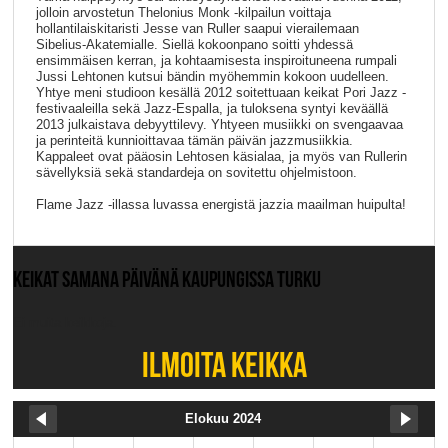
jolloin arvostetun Thelonius Monk -kilpailun voittaja
hollantilaiskitaristi Jesse van Ruller saapui vierailemaan
Sibelius-Akatemialle. Siellä kokoonpano soitti yhdessä
ensimmäisen kerran, ja kohtaamisesta inspiroituneena rumpali
Jussi Lehtonen kutsui bändin myöhemmin kokoon uudelleen.
Yhtye meni studioon kesällä 2012 soitettuaan keikat Pori Jazz -
festivaaleilla sekä Jazz-Espalla, ja tuloksena syntyi keväällä
2013 julkaistava debyyttilevy. Yhtyeen musiikki on svengaavaa
ja perinteitä kunnioittavaa tämän päivän jazzmusiikkia.
Kappaleet ovat pääosin Lehtosen käsialaa, ja myös van Rullerin
sävellyksiä sekä standardeja on sovitettu ohjelmistoon.
Flame Jazz -illassa luvassa energistä jazzia maailman huipulta!
KEIKAT SAMANA PÄIVÄNÄ KAUPUNGISSA TURKU
Ei muita keikkoja.
ILMOITA KEIKKA
Elokuu 2024