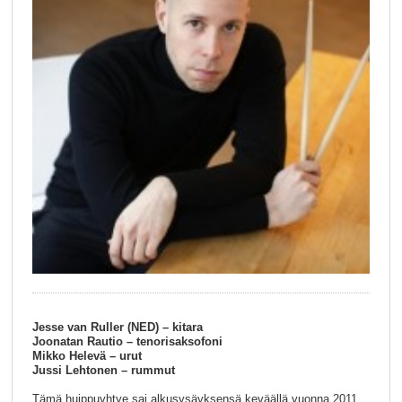
Jesse van Ruller (NED) – kitara
Joonatan Rautio – tenorisaksofoni
Mikko Helevä – urut
Jussi Lehtonen – rummut
Tämä huippuyhtye sai alkusysäyksensä keväällä vuonna 2011,