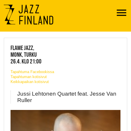
Menu
JAZZ FINLAND LIVE
FLAME JAZZ,
MONK, TURKU
26.4. KLO 21:00
Tapahtuma Facebookissa
Tapahtuman kotisivut
Keikkapaikan kotisivut
Jussi Lehtonen Quartet feat. Jesse Van
Ruller