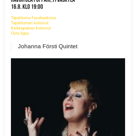
16.8. KLO 19:00
Tapahtuma Facebookissa
Tapahtuman kotisivut
Keikkapaikan kotisivut
Osta lippu
Johanna Försti Quintet