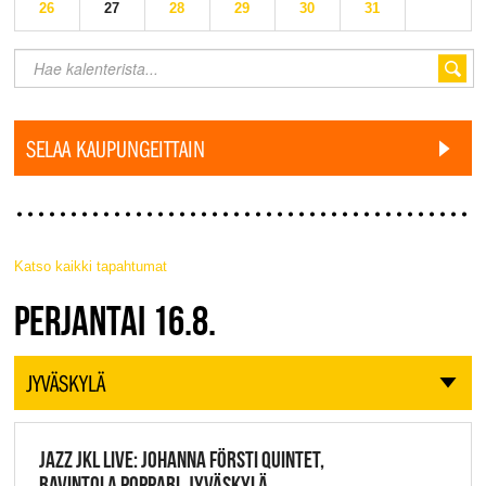
26
27
28
29
30
31
SELAA KAUPUNGEITTAIN
Katso kaikki tapahtumat
JAZZ FINLAND LIVE
PERJANTAI 16.8.
JYVÄSKYLÄ
JAZZ JKL LIVE: JOHANNA FÖRSTI QUINTET,
RAVINTOLA POPPARI, JYVÄSKYLÄ