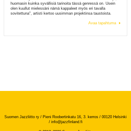
huomasin kuinka syvällisiä tarinoita tässä genressä on. Usein
olen kuullut mielessäni nämä kappaleet myös eri tavalla
sovitettuna", artisti kertoo uusimman projektinsa taustoista.
Avaa tapahtuma
Suomen Jazzliitto ry / Pieni Roobertinkatu 16, 3. kerros / 00120 Helsinki
/
info@jazzfinland.fi