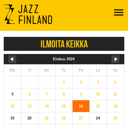
Menu
ILMOITA KEIKKA
Elokuu 2024
Ma
Ti
Ke
To
Pe
La
Su
1
2
3
4
5
6
7
8
9
10
11
12
13
14
15
16
17
18
19
20
21
22
23
24
25