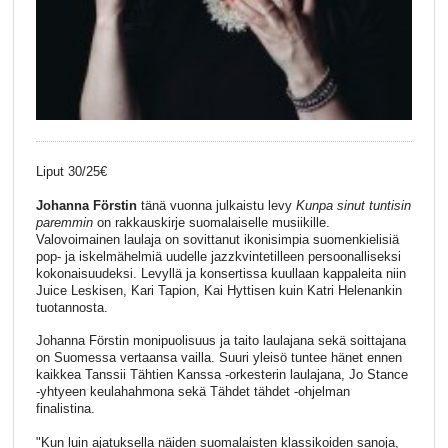
Liput 30/25€
Johanna Förstin
tänä vuonna julkaistu levy
Kunpa sinut tuntisin
paremmin
on rakkauskirje suomalaiselle musiikille.
Valovoimainen laulaja on sovittanut ikonisimpia suomenkielisiä
pop- ja iskelmähelmiä uudelle jazzkvintetilleen persoonalliseksi
kokonaisuudeksi. Levyllä ja konsertissa kuullaan kappaleita niin
Juice Leskisen, Kari Tapion, Kai Hyttisen kuin Katri Helenankin
tuotannosta.
Johanna Förstin monipuolisuus ja taito laulajana sekä soittajana
on Suomessa vertaansa vailla. Suuri yleisö tuntee hänet ennen
kaikkea Tanssii Tähtien Kanssa -orkesterin laulajana, Jo Stance
-yhtyeen keulahahmona sekä Tähdet tähdet -ohjelman
finalistina.
"Kun luin ajatuksella näiden suomalaisten klassikoiden sanoja,