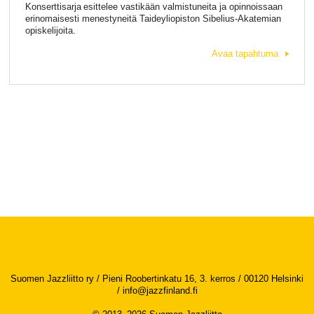
Konserttisarja esittelee vastikään valmistuneita ja opinnoissaan
erinomaisesti menestyneitä Taideyliopiston Sibelius-Akatemian
opiskelijoita.
Avaa tapahtuma
Suomen Jazzliitto ry / Pieni Roobertinkatu 16, 3. kerros / 00120 Helsinki
/
info@jazzfinland.fi