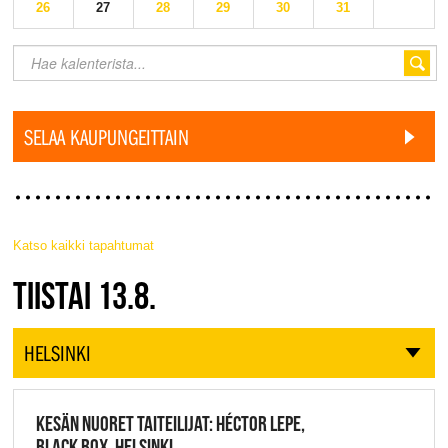
26
27
28
29
30
31
SELAA KAUPUNGEITTAIN
Katso kaikki tapahtumat
JAZZ FINLAND LIVE
TIISTAI 13.8.
HELSINKI
KESÄN NUORET TAITEILIJAT: HÉCTOR LEPE,
BLACK BOX, HELSINKI