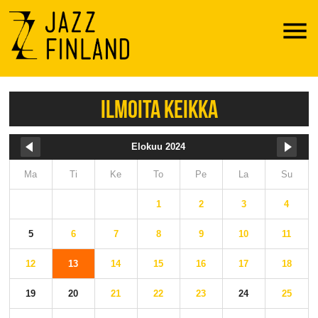
Menu
ILMOITA KEIKKA
Elokuu 2024
Ma
Ti
Ke
To
Pe
La
Su
1
2
3
4
5
6
7
8
9
10
11
12
13
14
15
16
17
18
19
20
21
22
23
24
25