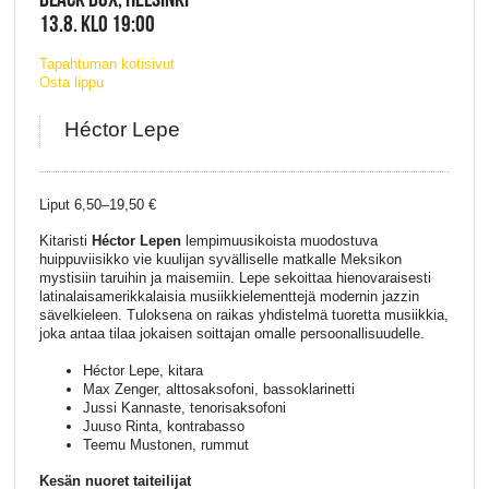
13.8. KLO 19:00
Tapahtuman kotisivut
Osta lippu
Héctor Lepe
Liput 6,50–19,50 €
Kitaristi
Héctor Lepen
lempimuusikoista muodostuva
huippuviisikko vie kuulijan syvälliselle matkalle Meksikon
mystisiin taruihin ja maisemiin. Lepe sekoittaa hienovaraisesti
latinalaisamerikkalaisia musiikkielementtejä modernin jazzin
sävelkieleen. Tuloksena on raikas yhdistelmä tuoretta musiikkia,
joka antaa tilaa jokaisen soittajan omalle persoonallisuudelle.
Héctor Lepe, kitara
Max Zenger, alttosaksofoni, bassoklarinetti
Jussi Kannaste, tenorisaksofoni
Juuso Rinta, kontrabasso
Teemu Mustonen, rummut
Kesän nuoret taiteilijat