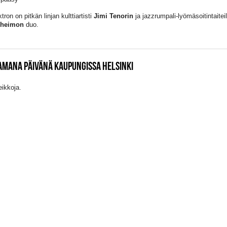
tron on pitkän linjan kulttiartisti
Jimi Tenorin
ja jazzrumpali-lyömäsoitintaiteil
nheimon
duo.
AMANA PÄIVÄNÄ KAUPUNGISSA HELSINKI
eikkoja.