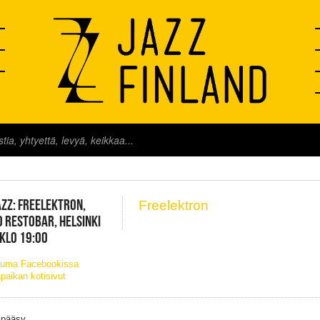
FINLAND LIVE
ZZ: FREELEKTRON,
Freelektron
 RESTOBAR, HELSINKI
 KLO 19:00
tuma Facebookissa
paikan kotisivut
 pääsy