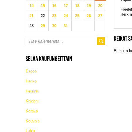
14
15
16
17
18
19
20
Freelek
Heiki
21
22
23
24
25
26
27
28
29
30
31
KEIKAT S
Ei muita k
SELAA KAUPUNGEITTAIN
Espoo
Hanko
Helsinki
Kajaani
Kerava
Kouvola
Lohja