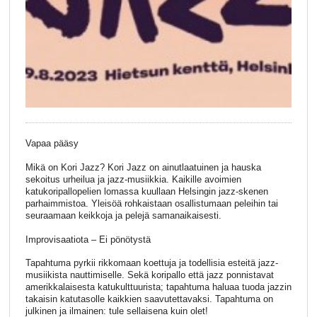
Vapaa pääsy
Mikä on Kori Jazz? Kori Jazz on ainutlaatuinen ja hauska
sekoitus urheilua ja jazz-musiikkia. Kaikille avoimien
katukoripallopelien lomassa kuullaan Helsingin jazz-skenen
parhaimmistoa. Yleisöä rohkaistaan osallistumaan peleihin tai
seuraamaan keikkoja ja pelejä samanaikaisesti.
Improvisaatiota – Ei pönötystä
Tapahtuma pyrkii rikkomaan koettuja ja todellisia esteitä jazz-
musiikista nauttimiselle. Sekä koripallo että jazz ponnistavat
amerikkalaisesta katukulttuurista; tapahtuma haluaa tuoda jazzin
takaisin katutasolle kaikkien saavutettavaksi. Tapahtuma on
julkinen ja ilmainen: tule sellaisena kuin olet!