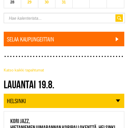
28
29
30
31
SELAA KAUPUNGEITTAIN
Katso kaikki tapahtumat
JAZZ FINLAND LIVE
LAUANTAI 19.8.
HELSINKI
KORI JAZZ,
HIETANIEMEN UIMARANNAN KORIPALLOKENTTÄ, HELSINKI