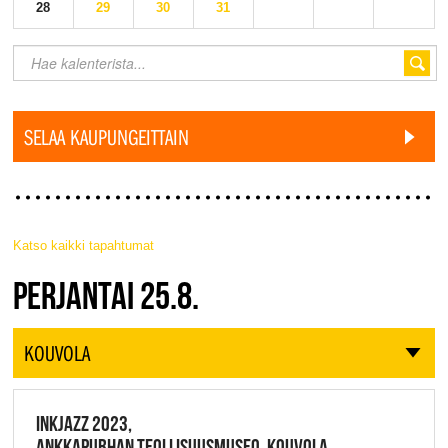
28
29
30
31
SELAA KAUPUNGEITTAIN
Katso kaikki tapahtumat
JAZZ FINLAND LIVE
PERJANTAI 25.8.
KOUVOLA
INKJAZZ 2023,
ANKKAPURHAN TEOLLISUUSMUSEO, KOUVOLA