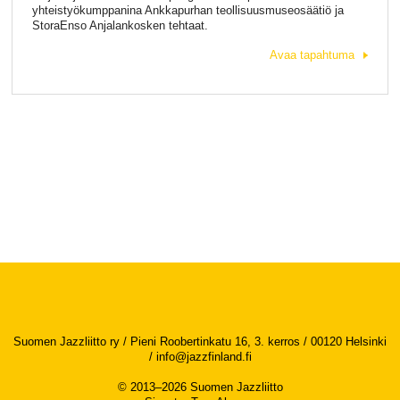
yhteistyökumppanina Ankkapurhan teollisuusmuseosäätiö ja
StoraEnso Anjalankosken tehtaat.
Avaa tapahtuma
Suomen Jazzliitto ry / Pieni Roobertinkatu 16, 3. kerros / 00120 Helsinki
/
info@jazzfinland.fi
© 2013–2026 Suomen Jazzliitto