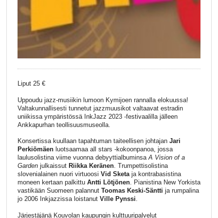
Liput 25 €
Uppoudu jazz-musiikin lumoon Kymijoen rannalla elokuussa!
Valtakunnallisesti tunnetut jazzmuusikot valtaavat estradin
uniikissa ympäristössä InkJazz 2023 -festivaalilla jälleen
Ankkapurhan teollisuusmuseolla.
Konsertissa kuullaan tapahtuman taiteellisen johtajan
Jari
Perkiömäen
luotsaamaa all stars -kokoonpanoa, jossa
laulusolistina viime vuonna debyyttialbuminsa
A Vision of a
Garden
julkaissut
Riikka Keränen
. Trumpettisolistina
slovenialainen nuori virtuoosi
Vid Sketa
ja kontrabasistina
moneen kertaan palkittu
Antti Lötjönen
. Pianistina New Yorkista
vastikään Suomeen palannut
Toomas Keski-Säntti
ja rumpalina
jo 2006 Inkjazzissa loistanut
Ville Pynssi
.
Järjestäjänä Kouvolan kaupungin kulttuuripalvelut