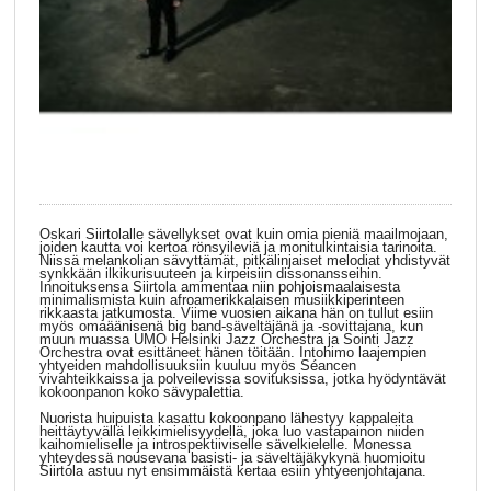
Oskari Siirtolalle sävellykset ovat kuin omia pieniä maailmojaan,
joiden kautta voi kertoa rönsyileviä ja monitulkintaisia tarinoita.
Niissä melankolian sävyttämät, pitkälinjaiset melodiat yhdistyvät
synkkään ilkikurisuuteen ja kirpeisiin dissonansseihin.
Innoituksensa Siirtola ammentaa niin pohjoismaalaisesta
minimalismista kuin afroamerikkalaisen musiikkiperinteen
rikkaasta jatkumosta. Viime vuosien aikana hän on tullut esiin
myös omaäänisenä big band-säveltäjänä ja -sovittajana, kun
muun muassa UMO Helsinki Jazz Orchestra ja Sointi Jazz
Orchestra ovat esittäneet hänen töitään. Intohimo laajempien
yhtyeiden mahdollisuuksiin kuuluu myös Séancen
vivahteikkaissa ja polveilevissa sovituksissa, jotka hyödyntävät
kokoonpanon koko sävypalettia.
Nuorista huipuista kasattu kokoonpano lähestyy kappaleita
heittäytyvällä leikkimielisyydellä, joka luo vastapainon niiden
kaihomieliselle ja introspektiiviselle sävelkielelle. Monessa
yhteydessä nousevana basisti- ja säveltäjäkykynä huomioitu
Siirtola astuu nyt ensimmäistä kertaa esiin yhtyeenjohtajana.