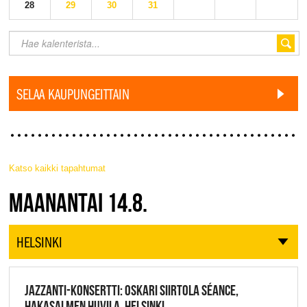
28
29
30
31
SELAA KAUPUNGEITTAIN
Katso kaikki tapahtumat
JAZZ FINLAND LIVE
MAANANTAI 14.8.
HELSINKI
JAZZANTI-KONSERTTI: OSKARI SIIRTOLA SÉANCE,
HAKASALMEN HUVILA, HELSINKI