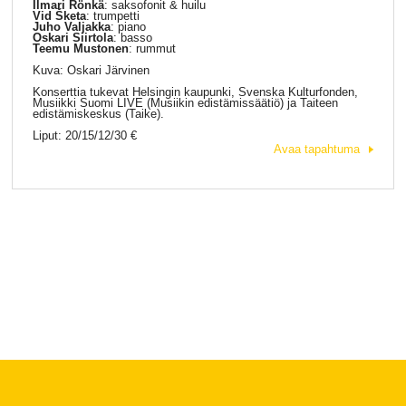
Ilmari Rönkä
: saksofonit & huilu
Vid Šketa
: trumpetti
Juho Valjakka
: piano
Oskari Siirtola
: basso
Teemu Mustonen
: rummut
Kuva: Oskari Järvinen
Konserttia tukevat Helsingin kaupunki, Svenska Kulturfonden,
Musiikki Suomi LIVE (Musiikin edistämissäätiö) ja Taiteen
edistämiskeskus (Taike).
Liput: 20/15/12/30 €
Avaa tapahtuma