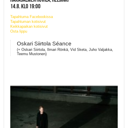
14.8. KLO 19:00
Tapahtuma Facebookissa
Tapahtuman kotisivut
Keikkapaikan kotisivut
Osta lippu
Oskari Siirtola Séance
(+ Oskari Siirtola, Ilmari Rönkä, Vid Sketa, Juho Valjakka,
Teemu Mustonen)