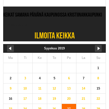
KEIKAT SAMANA PÄIVÄNÄ KAUPUNGISSA KRISTIINANKAUPUNKI
Ei muita keikkoja.
ILMOITA KEIKKA
Syyskuu 2019
Ma
Ti
Ke
To
Pe
La
Su
1
2
3
4
5
6
7
8
9
10
11
12
13
14
15
16
17
18
19
20
21
22
23
24
25
26
27
28
29