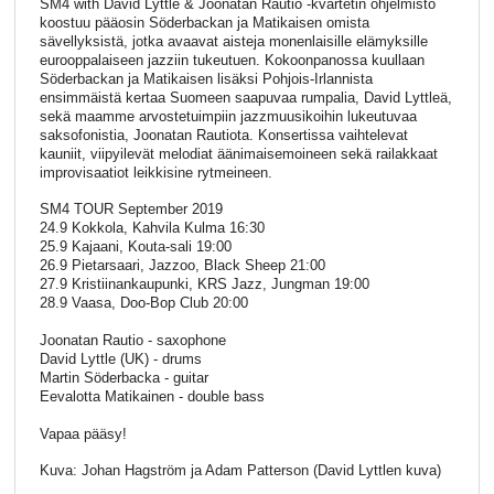
SM4 with David Lyttle & Joonatan Rautio -kvartetin ohjelmisto
koostuu pääosin Söderbackan ja Matikaisen omista
sävellyksistä, jotka avaavat aisteja monenlaisille elämyksille
eurooppalaiseen jazziin tukeutuen. Kokoonpanossa kuullaan
Söderbackan ja Matikaisen lisäksi Pohjois-Irlannista
ensimmäistä kertaa Suomeen saapuvaa rumpalia, David Lyttleä,
sekä maamme arvostetuimpiin jazzmuusikoihin lukeutuvaa
saksofonistia, Joonatan Rautiota. Konsertissa vaihtelevat
kauniit, viipyilevät melodiat äänimaisemoineen sekä railakkaat
improvisaatiot leikkisine rytmeineen.
SM4 TOUR September 2019
24.9 Kokkola, Kahvila Kulma 16:30
25.9 Kajaani, Kouta-sali 19:00
26.9 Pietarsaari, Jazzoo, Black Sheep 21:00
27.9 Kristiinankaupunki, KRS Jazz, Jungman 19:00
28.9 Vaasa, Doo-Bop Club 20:00
Joonatan Rautio - saxophone
David Lyttle (UK) - drums
Martin Söderbacka - guitar
Eevalotta Matikainen - double bass
Vapaa pääsy!
Kuva: Johan Hagström ja Adam Patterson (David Lyttlen kuva)