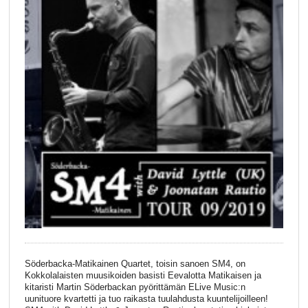
Söderbacka-Matikainen Quartet, toisin sanoen SM4, on
Kokkolalaisten muusikoiden basisti Eevalotta Matikaisen ja
kitaristi Martin Söderbackan pyörittämän ELive Music:n
uunituore kvartetti ja tuo raikasta tuulahdusta kuuntelijoilleen!