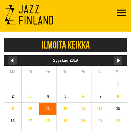
Menu
ILMOITA KEIKKA
Syyskuu 2019
Ma
Ti
Ke
To
Pe
La
Su
1
2
3
4
5
6
7
8
9
10
11
12
13
14
15
16
17
18
19
20
21
22