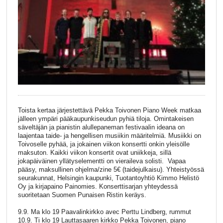
Toista kertaa järjestettävä Pekka Toivonen Piano Week matkaa
jälleen ympäri pääkaupunkiseudun pyhiä tiloja. Omintakeisen
säveltäjän ja pianistin alullepaneman festivaalin ideana on
laajentaa taide- ja hengellisen musiikin määritelmiä. Musiikki on
Toivoselle pyhää, ja jokainen viikon konsertti onkin yleisölle
maksuton. Kaikki viikon konsertit ovat uniikkeja, sillä
jokapäiväinen yllätyselementti on vieraileva solisti. Vapaa
pääsy, maksullinen ohjelma/zine 5€ (taidejulkaisu). Yhteistyössä
seurakunnat, Helsingin kaupunki, Tuotantoyhtiö Kimmo Helistö
Oy ja kirjapaino Painomies. Konserttisarjan yhteydessä
suoritetaan Suomen Punaisen Ristin keräys.
9.9. Ma klo 19 Paavalinkirkko avec Perttu Lindberg, rummut
10.9. Ti klo 19 Lauttasaaren kirkko Pekka Toivonen, piano