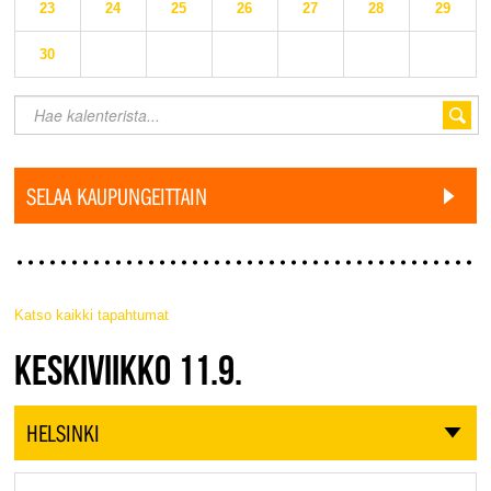
23
24
25
26
27
28
29
30
SELAA KAUPUNGEITTAIN
Katso kaikki tapahtumat
JAZZ FINLAND LIVE
KESKIVIIKKO 11.9.
HELSINKI