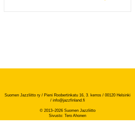
Suomen Jazzliitto ry / Pieni Roobertinkatu 16, 3. kerros / 00120 Helsinki
/
info@jazzfinland.fi
© 2013–2026 Suomen Jazzliitto
Sivusto
:
Tero Ahonen
Saavutettavuusseloste