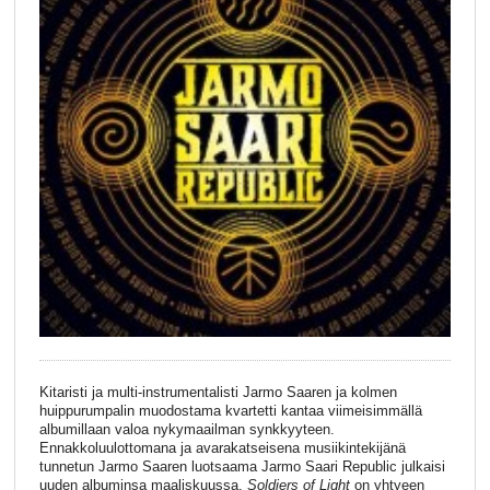
Kitaristi ja multi-instrumentalisti Jarmo Saaren ja kolmen
huippurumpalin muodostama kvartetti kantaa viimeisimmällä
albumillaan valoa nykymaailman synkkyyteen.
Ennakkoluulottomana ja avarakatseisena musiikintekijänä
tunnetun Jarmo Saaren luotsaama Jarmo Saari Republic julkaisi
uuden albuminsa maaliskuussa.
Soldiers of Light
on yhtyeen