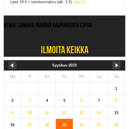
Liput 19 € + toimitusmaksu (alk. 1 €),
lippu.fi
KEIKAT SAMANA PÄIVÄNÄ KAUPUNGISSA ESPOO
Ei muita keikkoja.
ILMOITA KEIKKA
Syyskuu 2019
Ma
Ti
Ke
To
Pe
La
Su
1
2
3
4
5
6
7
8
9
10
11
12
13
14
15
16
17
18
19
20
21
22