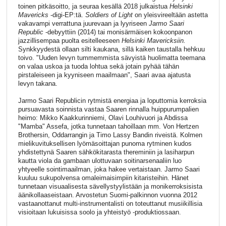
toinen pitkäsoitto, ja seuraa kesällä 2018 julkaistua
Helsinki
Mavericks
-digi-EP:tä.
Soldiers of Light
on yleisvireeltään astetta
vakavampi verrattuna juurevaan ja lyyriseen
Jarmo Saari
Republic
-debyyttiin (2014) tai monisärmäisen kokoonpanon
jazzillisempaa puolta esitelleeseen
Helsinki Mavericksiin.
Synkkyydestä ollaan silti kaukana, sillä kaiken taustalla hehkuu
toivo. "Uuden levyn tummemmista sävyistä huolimatta teemana
on valaa uskoa ja tuoda lohtua sekä jotain pyhää tähän
pirstaleiseen ja kyyniseen maailmaan", Saari avaa ajatusta
levyn takana.
Jarmo Saari Republicin rytmistä energiaa ja loputtomia kerroksia
pursuavasta soinnista vastaa Saaren rinnalla huippurumpalien
heimo: Mikko Kaakkurinniemi, Olavi Louhivuori ja Abdissa
"Mamba" Assefa, jotka tunnetaan tahoillaan mm. Von Hertzen
Brothersin, Oddarrangin ja Timo Lassy Bandin riveistä. Kolmen
mielikuvituksellisen lyömäsoittajan punoma rytminen kudos
yhdistettynä Saaren sähkökitarasta thereminiin ja lasiharpun
kautta viola da gambaan ulottuvaan soitinarsenaaliin luo
yhtyeelle sointimaailman, joka hakee vertaistaan. Jarmo Saari
kuuluu sukupolvensa omaleimaisimpiin kitaristeihin. Hänet
tunnetaan visuaalisesta sävellystyylistään ja monikerroksisista
äänikollaaseistaan. Arvostetun Suomi-palkinnon vuonna 2012
vastaanottanut multi-instrumentalisti on toteuttanut musiikillisia
visioitaan lukuisissa soolo ja yhteistyö -produktiossaan.