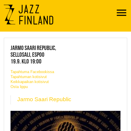
Menu
JAZZ FINLAND LIVE
JARMO SAARI REPUBLIC,
SELLOSALI, ESPOO
19.9. KLO 19:00
Tapahtuma Facebookissa
Tapahtuman kotisivut
Keikkapaikan kotisivut
Osta lippu
Jarmo Saari Republic