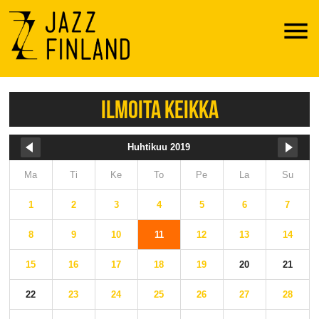
Menu
ILMOITA KEIKKA
Huhtikuu 2019
Ma
Ti
Ke
To
Pe
La
Su
1
2
3
4
5
6
7
8
9
10
11
12
13
14
15
16
17
18
19
20
21
22
23
24
25
26
27
28