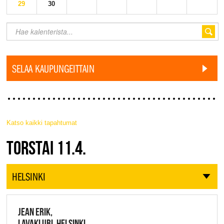
29
30
SELAA KAUPUNGEITTAIN
Katso kaikki tapahtumat
JAZZ FINLAND LIVE
TORSTAI 11.4.
HELSINKI
JEAN ERIK,
LAVAKLUBI, HELSINKI