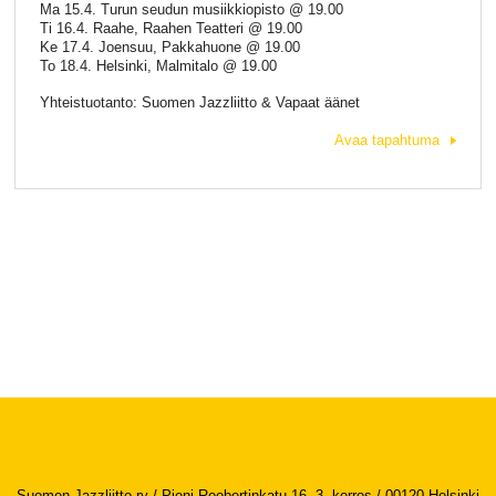
Ma 15.4. Turun seudun musiikkiopisto @ 19.00
Ti 16.4. Raahe, Raahen Teatteri @ 19.00
Ke 17.4. Joensuu, Pakkahuone @ 19.00
To 18.4. Helsinki, Malmitalo @ 19.00
Yhteistuotanto: Suomen Jazzliitto & Vapaat äänet
Avaa tapahtuma
Suomen Jazzliitto ry / Pieni Roobertinkatu 16, 3. kerros / 00120 Helsinki