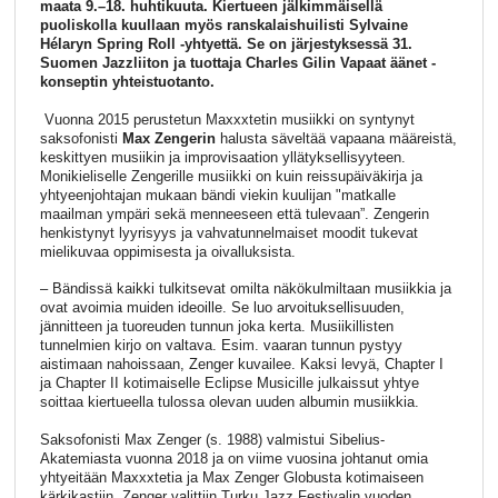
maata 9.–18. huhtikuuta. Kiertueen jälkimmäisellä
puoliskolla kuullaan myös ranskalaishuilisti Sylvaine
Hélaryn Spring Roll -yhtyettä. Se on järjestyksessä 31.
Suomen Jazzliiton ja tuottaja Charles Gilin Vapaat äänet -
konseptin yhteistuotanto.
Vuonna 2015 perustetun Maxxxtetin musiikki on syntynyt
saksofonisti
Max Zengerin
halusta säveltää vapaana määreistä,
keskittyen musiikin ja improvisaation yllätyksellisyyteen.
Monikieliselle Zengerille musiikki on kuin reissupäiväkirja ja
yhtyeenjohtajan mukaan bändi viekin kuulijan "matkalle
maailman ympäri sekä menneeseen että tulevaan”. Zengerin
henkistynyt lyyrisyys ja vahvatunnelmaiset moodit tukevat
mielikuvaa oppimisesta ja oivalluksista.
– Bändissä kaikki tulkitsevat omilta näkökulmiltaan musiikkia ja
ovat avoimia muiden ideoille. Se luo arvoituksellisuuden,
jännitteen ja tuoreuden tunnun joka kerta. Musiikillisten
tunnelmien kirjo on valtava. Esim. vaaran tunnun pystyy
aistimaan nahoissaan, Zenger kuvailee. Kaksi levyä, Chapter I
ja Chapter II kotimaiselle Eclipse Musicille julkaissut yhtye
soittaa kiertueella tulossa olevan uuden albumin musiikkia.
Saksofonisti Max Zenger (s. 1988) valmistui Sibelius-
Akatemiasta vuonna 2018 ja on viime vuosina johtanut omia
yhtyeitään Maxxxtetia ja Max Zenger Globusta kotimaiseen
kärkikastiin. Zenger valittiin Turku Jazz Festivalin vuoden