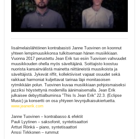
Iisalmelaislähtöinen kontrabasisti Janne Tuovinen on koonnut
yhteen lempimuusikkonsa tulkitsemaan hänen musiikkiaan.
Vuonna 2017 perustettu Jean Erik tuo esiin Tuovisen vahvuudet
muusikkouden ohella myös säveltäjänä. Soittajisto koostuu
nuorista kansainvälistä mainetta niittäneistä muusikoista ja
säveltäjistä. Jykevät riffit, kollektiiviset vapaat osuudet sekä
raikkaat harmoniat kuljettavat tarinaa läpi monitasoisen
rytmikkään polun. Tuovinen kuvaa musiikkiaan pohjoismaiseksi
jazziksi höystettynä modernilla äänimaisemalla. Jean Erik
julkaisee debyyttialbuminsa "This Is Jean Erik'' 22.3. (Eclipse
Music) ja konsertti on osa yhtyeen levynjulkaisukiertuetta.
www.jeanerik.com
Janne Tuovinen – kontrabasso & efektit
Pauli Lyytinen – saksofonit, syntetisaattori
Artturi Rönkä – piano, syntetisaattori
Anssi Tirkkonen – rummut