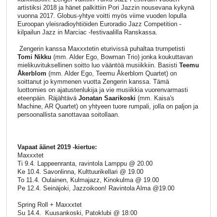
artistiksi 2018 ja hänet palkittiin Pori Jazzin nousevana kykynä
vuonna 2017. Globus-yhtye voitti myös viime vuoden lopulla
Euroopan yleisradioyhtiöiden Euroradio Jazz Competition -
kilpailun Jazz in Marciac -festivaalilla Ranskassa.
Zengerin kanssa Maxxxtetin eturivissä puhaltaa trumpetisti
Tomi Nikku
(mm. Alder Ego, Bowman Trio) jonka koukuttavan
mielikuvituksellinen soitto luo vääntöä musiikkiin. Basisti
Teemu
Åkerblom
(mm. Alder Ego, Teemu Åkerblom Quartet) on
soittanut jo kymmenen vuotta Zengerin kanssa. Tämä
luottomies on ajatustenlukija ja vie musiikkia vuorenvarmasti
eteenpäin. Räjähtävä
Jonatan Saarikoski
(mm. Kaisa's
Machine, AR Quartet) on yhtyeen tuore rumpali, jolla on paljon ja
persoonallista sanottavaa soitollaan.
Vapaat äänet 2019 -kiertue:
Maxxxtet
Ti 9.4. Lappeenranta, ravintola Lamppu @ 20.00
Ke 10.4. Savonlinna, Kulttuurikellari @ 19.00
To 11.4. Oulainen, Kulmajazz, Kinokulma @ 19.00
Pe 12.4. Seinäjoki, Jazzoikoon! Ravintola Alma @19.00
Spring Roll + Maxxxtet
Su 14.4. Kuusankoski, Patoklubi @ 18:00