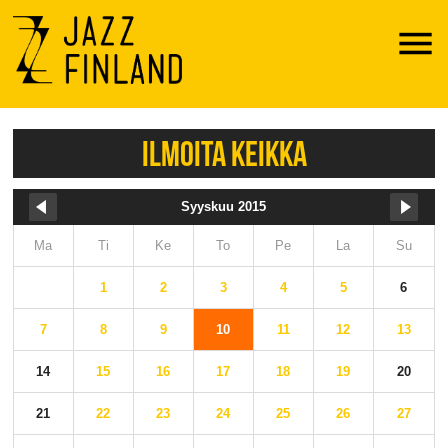
Menu
ILMOITA KEIKKA
Syyskuu 2015
Ma
Ti
Ke
To
Pe
La
Su
1
2
3
4
5
6
7
8
9
10
11
12
13
14
15
16
17
18
19
20
21
22
23
24
25
26
27