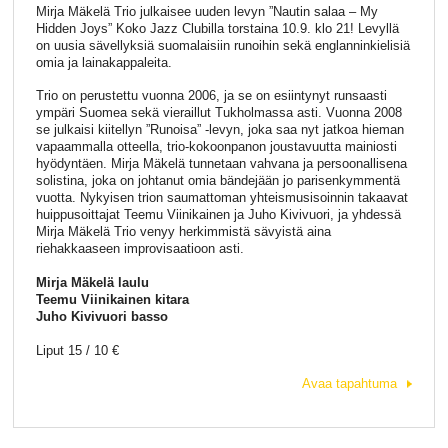
Mirja Mäkelä Trio julkaisee uuden levyn ”Nautin salaa – My
Hidden Joys” Koko Jazz Clubilla torstaina 10.9. klo 21! Levyllä
on uusia sävellyksiä suomalaisiin runoihin sekä englanninkielisiä
omia ja lainakappaleita.
Trio on perustettu vuonna 2006, ja se on esiintynyt runsaasti
ympäri Suomea sekä vieraillut Tukholmassa asti. Vuonna 2008
se julkaisi kiitellyn ”Runoisa” -levyn, joka saa nyt jatkoa hieman
vapaammalla otteella, trio-kokoonpanon joustavuutta mainiosti
hyödyntäen. Mirja Mäkelä tunnetaan vahvana ja persoonallisena
solistina, joka on johtanut omia bändejään jo parisenkymmentä
vuotta. Nykyisen trion saumattoman yhteismusisoinnin takaavat
huippusoittajat Teemu Viinikainen ja Juho Kivivuori, ja yhdessä
Mirja Mäkelä Trio venyy herkimmistä sävyistä aina
riehakkaaseen improvisaatioon asti.
Mirja Mäkelä laulu
Teemu Viinikainen kitara
Juho Kivivuori basso
Liput 15 / 10 €
Avaa tapahtuma