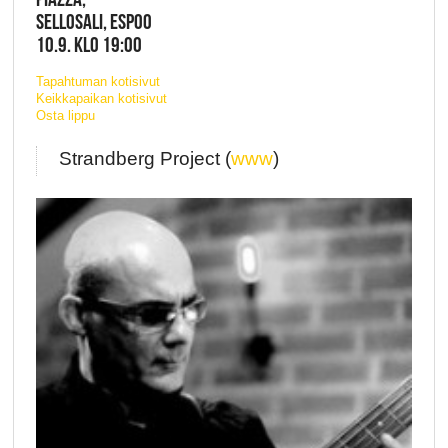
SELLOSALI, ESPOO
10.9. KLO 19:00
Tapahtuman kotisivut
Keikkapaikan kotisivut
Osta lippu
Strandberg Project (
www
)