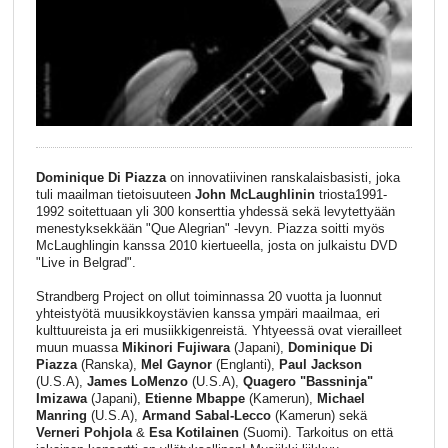
Dominique Di Piazza
on innovatiivinen ranskalaisbasisti, joka
tuli maailman tietoisuuteen
John McLaughlinin
triosta1991-
1992 soitettuaan yli 300 konserttia yhdessä sekä levytettyään
menestyksekkään "Que Alegrian" -levyn. Piazza soitti myös
McLaughlingin kanssa 2010 kiertueella, josta on julkaistu DVD
"Live in Belgrad".
Strandberg Project on ollut toiminnassa 20 vuotta ja luonnut
yhteistyötä muusikkoystävien kanssa ympäri maailmaa, eri
kulttuureista ja eri musiikkigenreistä. Yhtyeessä ovat vierailleet
muun muassa
Mikinori Fujiwara
(Japani),
Dominique Di
Piazza
(Ranska),
Mel Gaynor
(Englanti),
Paul Jackson
(U.S.A),
James LoMenzo
(U.S.A),
Quagero "Bassninja"
Imizawa
(Japani),
Etienne Mbappe
(Kamerun),
Michael
Manring
(U.S.A),
Armand Sabal-Lecco
(Kamerun) sekä
Verneri Pohjola
&
Esa Kotilainen
(Suomi). Tarkoitus on että