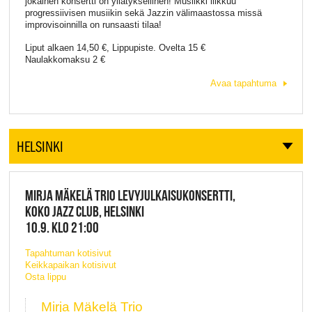
jokainen konsertti on yllätyksellinen! Musiikki liikkuu
progressiivisen musiikin sekä Jazzin välimaastossa missä
improvisoinnilla on runsaasti tilaa!
Liput alkaen 14,50 €, Lippupiste. Ovelta 15 €
Naulakkomaksu 2 €
Avaa tapahtuma
HELSINKI
MIRJA MÄKELÄ TRIO LEVYJULKAISUKONSERTTI,
KOKO JAZZ CLUB, HELSINKI
10.9. KLO 21:00
Tapahtuman kotisivut
Keikkapaikan kotisivut
Osta lippu
Mirja Mäkelä Trio