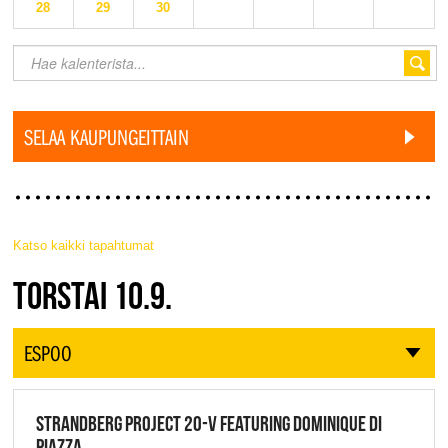
28
29
30
SELAA KAUPUNGEITTAIN
Katso kaikki tapahtumat
JAZZ FINLAND LIVE
TORSTAI 10.9.
ESPOO
STRANDBERG PROJECT 20-V FEATURING DOMINIQUE DI
PIAZZA,