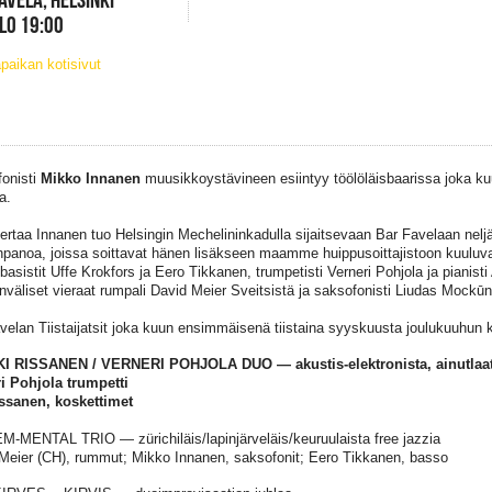
KLO 19:00
paikan kotisivut
onisti
Mikko Innanen
muusikkoystävineen esiintyy töölöläisbaarissa joka 
a.
kertaa Innanen tuo Helsingin Mechelininkadulla sijaitsevaan Bar Favelaan neljä 
panoa, joissa soittavat hänen lisäkseen maamme huippusoittajistoon kuuluva
 basistit Uffe Krokfors ja Eero Tikkanen, trumpetisti Verneri Pohjola ja pianis
nväliset vieraat rumpali David Meier Sveitsistä ja saksofonisti Liudas Mockūn
velan Tiistaijatsit joka kuun ensimmäisenä tiistaina syyskuusta joulukuuhun k
AKI RISSANEN / VERNERI POHJOLA DUO — akustis-elektronista, ainutlaat
i Pohjola trumpetti
ssanen, koskettimet
EM-MENTAL TRIO — zürichiläis/lapinjärveläis/keuruulaista free jazzia
Meier (CH), rummut; Mikko Innanen, saksofonit; Eero Tikkanen, basso