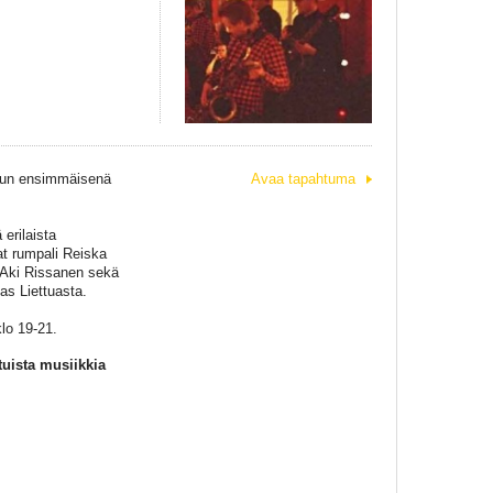
kuun ensimmäisenä
Avaa tapahtuma
erilaista
t rumpali Reiska
ti Aki Rissanen sekä
as Liettuasta.
lo 19-21.
uista musiikkia