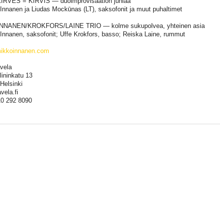
KIRVES = KIRVIS — duoimprovisaation juhlaa
Innanen ja Liudas Mockūnas (LT), saksofonit ja muut puhaltimet
 INNANEN/KROKFORS/LAINE TRIO — kolme sukupolvea, yhteinen asia
Innanen, saksofonit; Uffe Krokfors, basso; Reiska Laine, rummut
ikkoinnanen.com
vela
ininkatu 13
Helsinki
vela.fi
0 292 8090