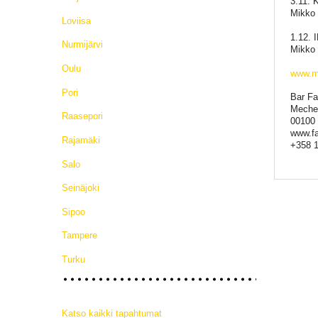
3.11. 
Mikko 
Loviisa
1.12.
Nurmijärvi
Mikko 
Oulu
www.m
Pori
Bar Fa
Mechel
Raasepori
00100 
www.fa
Rajamäki
+358 1
Salo
Seinäjoki
Sipoo
Tampere
Turku
Katso kaikki tapahtumat