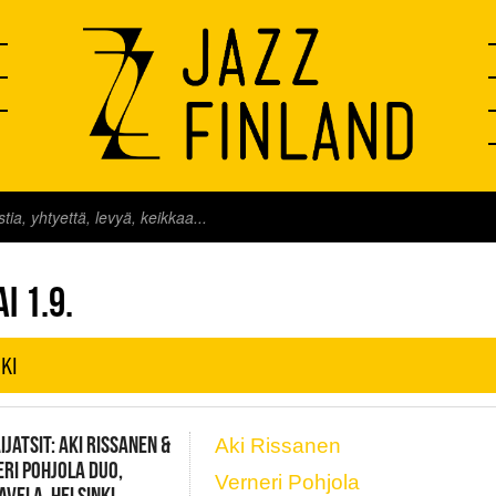
FINLAND LIVE
AI 1.9.
KI
AIJATSIT: AKI RISSANEN &
Aki Rissanen
RI POHJOLA DUO,
Verneri Pohjola
AVELA, HELSINKI