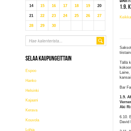
1.9. 
14
15
16
17
18
19
20
21
22
23
24
25
26
27
Keikka
28
29
30
Saksof
tiistain
SELAA KAUPUNGEITTAIN
Tällä 
kokoon
Espoo
Laine,
kansai
Hanko
Bar Fa
Helsinki
1.9. 
Kajaani
Verner
Aki Ri
Kerava
6.10. 
Kouvola
David 
Lohja