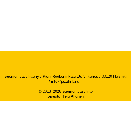
Suomen Jazzliitto ry / Pieni Roobertinkatu 16, 3. kerros / 00120 Helsinki
/
info@jazzfinland.fi
© 2013–2026 Suomen Jazzliitto
Sivusto
:
Tero Ahonen
Saavutettavuusseloste