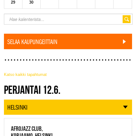
29
30
SELAA KAUPUNGEITTAIN
Katso kaikki tapahtumat
JAZZ FINLAND LIVE
PERJANTAI 12.6.
HELSINKI
AFROJAZZ CLUB,
KORJAAMO, HELSINKI