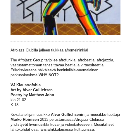
Afrojazz Clubilla jälleen tiukkaa afromeininkiä!
The Afrojazz Group tarjoilee afrofunkia, afrobeatia, afrojazzia,
vastustamattoman tanssittavaa beatia ja virtuositeettiä.
Erikoisvieraana häikäisevä benininiläis-suomalainen
perkussioryhmä
WHY NOT?
VJ Klaustrofobia
Art by Alvar Gullichsen
Poetry by Matthew John
klo 21-02
K-18
Kuvataiteilija-muusikko
Alvar Gullichsenin
ja muusikko-tuottaja
Marko Roinisen
2013 perustamassa Afrojazz Clubissa
yhdistyvät livemusiikki kuva- ja videotaiteeseen. Musiikilliset
lähtökohdat ovat länsiafrikkalaisessa kulttuurissa,