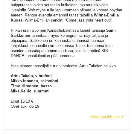
huipputanssijoiden seurassa huikeiden jazzmuusikoiden
liveaktiin. Voit myös tulla lepuuttamaan silmää ja korvaa pöydän
ääreen. Rentoa eventtiä emännöi tanssitaiteilija
Wilma-Emilia
Kuosa
. Wilma-Emilian sanoin: "Come jazz your heart out!"
Pitkän uran Suomen Kansallisbaletissa luonut tanssija
Sami
Saikkonen
tunnetaan myös koreografina, näyttelijänä ja
ohjaajana. Saikkonen on kannustanut ihmisiä tuomaan
lahjakkuutensa esille niin telkkarissa Talent-tuomarina kuin
useiden tanssitapahtumien raadissa, viimeisimpänä SIB
DANCE-tanssikilpailun päätuomarina.
Hien pintaan tanssijoille tuo vibrafonisti Arttu Takalon nelikko.
Arttu Takalo, vibrafoni
Mikko Innanen, saksofoni
Timo Hirvonen, basso
Mika Kallio, rummut
Liput 15/10 €
Ovet auki klo 19
Avaa tapahtuma