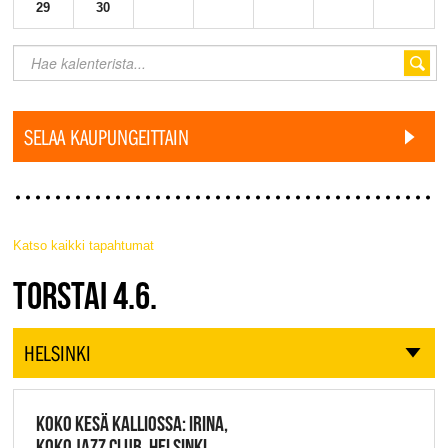
29
30
SELAA KAUPUNGEITTAIN
Katso kaikki tapahtumat
JAZZ FINLAND LIVE
TORSTAI 4.6.
HELSINKI
KOKO KESÄ KALLIOSSA: IRINA,
KOKO JAZZ CLUB, HELSINKI