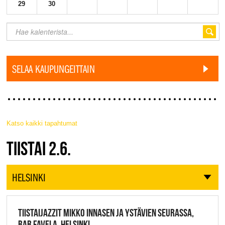
29
30
SELAA KAUPUNGEITTAIN
Katso kaikki tapahtumat
JAZZ FINLAND LIVE
TIISTAI 2.6.
HELSINKI
TIISTAIJAZZIT MIKKO INNASEN JA YSTÄVIEN SEURASSA,
BAR FAVELA, HELSINKI