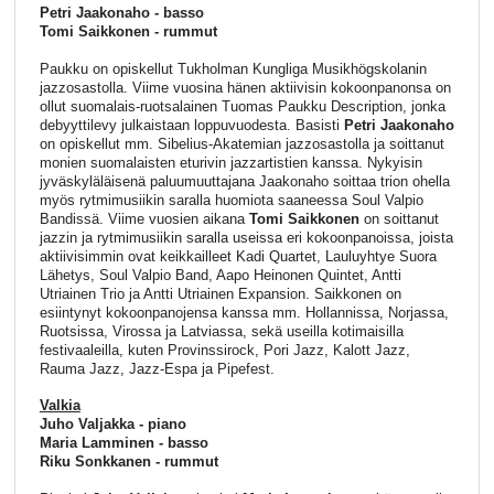
Petri Jaakonaho - basso
Tomi Saikkonen - rummut
Paukku on opiskellut Tukholman Kungliga Musikhögskolanin
jazzosastolla. Viime vuosina hänen aktiivisin kokoonpanonsa on
ollut suomalais-ruotsalainen Tuomas Paukku Description, jonka
debyyttilevy julkaistaan loppuvuodesta. Basisti
Petri Jaakonaho
on opiskellut mm. Sibelius-Akatemian jazzosastolla ja soittanut
monien suomalaisten eturivin jazzartistien kanssa. Nykyisin
jyväskyläläisenä paluumuuttajana Jaakonaho soittaa trion ohella
myös rytmimusiikin saralla huomiota saaneessa Soul Valpio
Bandissä. Viime vuosien aikana
Tomi Saikkonen
on soittanut
jazzin ja rytmimusiikin saralla useissa eri kokoonpanoissa, joista
aktiivisimmin ovat keikkailleet Kadi Quartet, Lauluyhtye Suora
Lähetys, Soul Valpio Band, Aapo Heinonen Quintet, Antti
Utriainen Trio ja Antti Utriainen Expansion. Saikkonen on
esiintynyt kokoonpanojensa kanssa mm. Hollannissa, Norjassa,
Ruotsissa, Virossa ja Latviassa, sekä useilla kotimaisilla
festivaaleilla, kuten Provinssirock, Pori Jazz, Kalott Jazz,
Rauma Jazz, Jazz-Espa ja Pipefest.
Valkia
Juho Valjakka - piano
Maria Lamminen - basso
Riku Sonkkanen - rummut