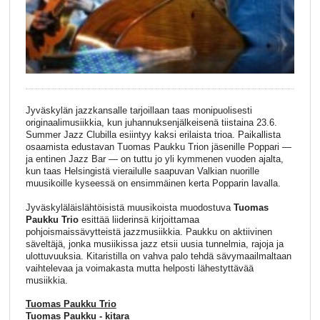
Jyväskylän jazzkansalle tarjoillaan taas monipuolisesti
originaalimusiikkia, kun juhannuksenjälkeisenä tiistaina 23.6.
Summer Jazz Clubilla esiintyy kaksi erilaista trioa. Paikallista
osaamista edustavan Tuomas Paukku Trion jäsenille Poppari —
ja entinen Jazz Bar — on tuttu jo yli kymmenen vuoden ajalta,
kun taas Helsingistä vierailulle saapuvan Valkian nuorille
muusikoille kyseessä on ensimmäinen kerta Popparin lavalla.
Jyväskyläläislähtöisistä muusikoista muodostuva
Tuomas
Paukku Trio
esittää liiderinsä kirjoittamaa
pohjoismaissävytteistä jazzmusiikkia. Paukku on aktiivinen
säveltäjä, jonka musiikissa jazz etsii uusia tunnelmia, rajoja ja
ulottuvuuksia. Kitaristilla on vahva palo tehdä sävymaailmaltaan
vaihtelevaa ja voimakasta mutta helposti lähestyttävää
musiikkia.
Tuomas Paukku Trio
Tuomas Paukku - kitara