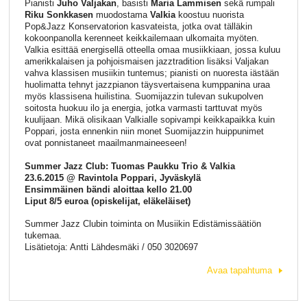
Pianisti
Juho Valjakan
, basisti
Maria Lammisen
sekä rumpali
Riku Sonkkasen
muodostama
Valkia
koostuu nuorista
Pop&Jazz Konservatorion kasvateista, jotka ovat tälläkin
kokoonpanolla kerenneet keikkailemaan ulkomaita myöten.
Valkia esittää energisellä otteella omaa musiikkiaan, jossa kuluu
amerikkalaisen ja pohjoismaisen jazztradition lisäksi Valjakan
vahva klassisen musiikin tuntemus; pianisti on nuoresta iästään
huolimatta tehnyt jazzpianon täysvertaisena kumppanina uraa
myös klassisena huilistina. Suomijazzin tulevan sukupolven
soitosta huokuu ilo ja energia, jotka varmasti tarttuvat myös
kuulijaan. Mikä olisikaan Valkialle sopivampi keikkapaikka kuin
Poppari, josta ennenkin niin monet Suomijazzin huippunimet
ovat ponnistaneet maailmanmaineeseen!
Summer Jazz Club: Tuomas Paukku Trio & Valkia
23.6.2015 @ Ravintola Poppari, Jyväskylä
Ensimmäinen bändi aloittaa kello 21.00
Liput 8/5 euroa (opiskelijat, eläkeläiset)
Summer Jazz Clubin toiminta on Musiikin Edistämissäätiön
tukemaa.
Lisätietoja: Antti Lähdesmäki / 050 3020697
Avaa tapahtuma