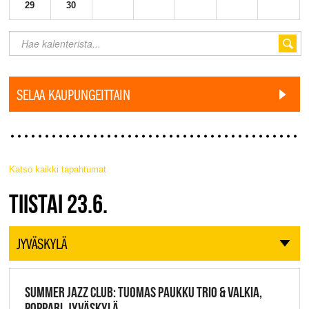
29
30
SELAA KAUPUNGEITTAIN
Katso kaikki tapahtumat
JAZZ FINLAND LIVE
TIISTAI 23.6.
JYVÄSKYLÄ
SUMMER JAZZ CLUB: TUOMAS PAUKKU TRIO & VALKIA,
POPPARI, JYVÄSKYLÄ