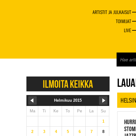
ARTISTIT JA JULKAISUT
TOIMIJAT
LIVE
JAZZ 
LAUA
ILMOITA KEIKKA
HELSIN
Helmikuu 2015
Ma
Ti
Ke
To
Pe
La
Su
HURRI
1
STOM
2
3
4
5
6
7
8
JAZZ