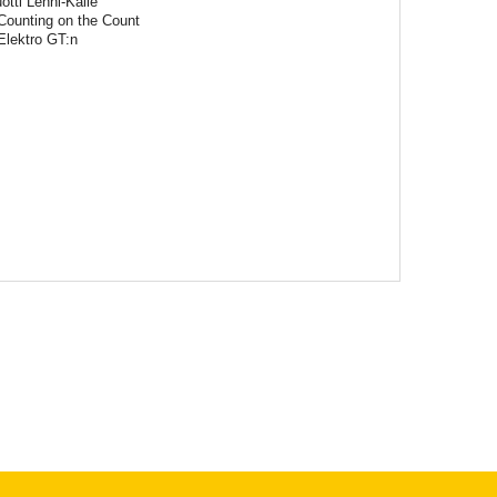
otti Lenni-Kalle
 Counting on the Count
Elektro GT:n