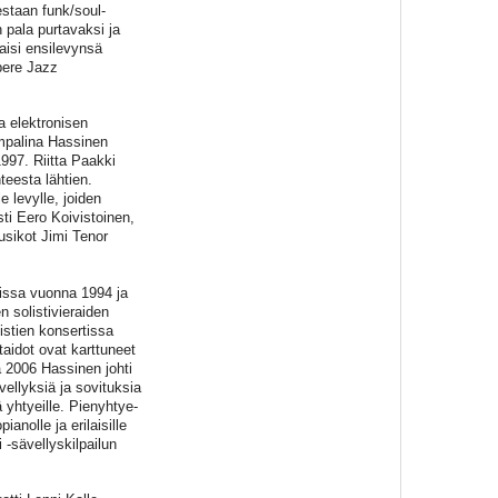
estaan funk/soul-
n pala purtavaksi ja
aisi ensilevynsä
mpere Jazz
a elektronisen
umpalina Hassinen
997. Riitta Paakki
teesta lähtien.
levylle, joiden
sti Eero Koivistoinen,
usikot Jimi Tenor
tissa vuonna 1994 ja
n solistivieraiden
stien konsertissa
aidot ovat karttuneet
a 2006 Hassinen johti
llyksiä ja sovituksia
 yhtyeille. Pienyhtye-
nolle ja erilaisille
 -sävellyskilpailun