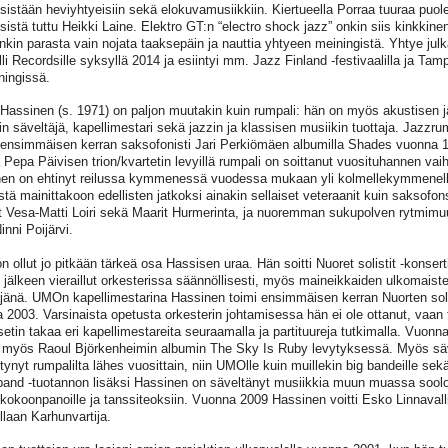
sistään heviyhtyeisiin sekä elokuvamusiikkiin. Kiertueella Porraa tuuraa puol
sistä tuttu Heikki Laine. Elektro GT:n “electro shock jazz” onkin siis kinkkine
onkin parasta vain nojata taaksepäin ja nauttia yhtyeen meiningistä. Yhtye julk
lli Recordsille syksyllä 2014 ja esiintyi mm. Jazz Finland -festivaalilla ja Ta
ingissä.
Hassinen (s. 1971) on paljon muutakin kuin rumpali: hän on myös akustisen j
in säveltäjä, kapellimestari sekä jazzin ja klassisen musiikin tuottaja. Jazzr
i ensimmäisen kerran saksofonisti Jari Perkiömäen albumilla Shades vuonna 1
a Pepa Päivisen trion/kvartetin levyillä rumpali on soittanut vuosituhannen vaih
en on ehtinyt reilussa kymmenessä vuodessa mukaan yli kolmellekymmenelle 
istä mainittakoon edellisten jatkoksi ainakin sellaiset veteraanit kuin saksofon
at Vesa-Matti Loiri sekä Maarit Hurmerinta, ja nuoremman sukupolven rytmimu
nni Poijärvi.
 ollut jo pitkään tärkeä osa Hassisen uraa. Hän soitti Nuoret solistit -konser
 jälkeen vieraillut orkesterissa säännöllisesti, myös maineikkaiden ulkomaiste
jänä. UMOn kapellimestarina Hassinen toimi ensimmäisen kerran Nuorten soli
 2003. Varsinaista opetusta orkesterin johtamisessa hän ei ole ottanut, vaan t
etin takaa eri kapellimestareita seuraamalla ja partituureja tutkimalla. Vuonn
yös Raoul Björkenheimin albumin The Sky Is Ruby levytyksessä. Myös säve
tynyt rumpalilta lähes vuosittain, niin UMOlle kuin muillekin big bandeille sekä
 band -tuotannon lisäksi Hassinen on säveltänyt musiikkia muun muassa soolopia
kokoonpanoille ja tanssiteoksiin. Vuonna 2009 Hassinen voitti Esko Linnavalli
llaan Karhunvartija.