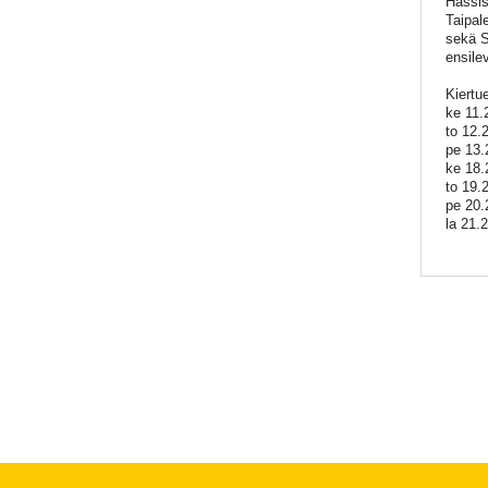
Hassis
Taipal
sekä S
ensile
Kiertu
ke 11.
to 12.2
pe 13.
ke 18.
to 19.
pe 20.
la 21.