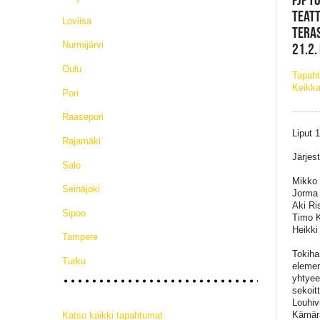
TEAT
Loviisa
TERAS
Nurmijärvi
21.2.
Oulu
Tapaht
Keikka
Pori
Raasepori
Liput 
Rajamäki
Järjes
Salo
Mikko 
Seinäjoki
Jorma 
Aki Ri
Sipoo
Timo K
Heikki
Tampere
Tokiha
Turku
elemen
yhtyee
sekoitt
Louhiv
Kämärä
Katso kaikki tapahtumat