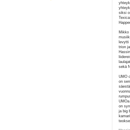
yhteyk
yhteyk
siksi 
Texica
Happen
Mikko 
musiik
levytt
trion j
Hassin
liidere
laulaj
sekä Ni
UMO on
on sen
säestä
vuonna
rumpus
UMOa m
on syn
ja big
kamari
teokse