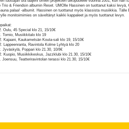
en tuottajan ura laajeni omien projektien ulkopuolelle vuonna 2001, kun hän tu
e Trio & Friendsin albumin Reset. UMOlle Hassinen on tuottanut kaksi levyä,
auna palaa! -albumit. Hassinen on tuottanut myös klassista musiikkia. Tälle 
vylle monitoimimies on säveltänyt kaikki kappaleet ja myös tuottanut levyn.
epaikat:
2. Oulu, 45 Special klo 21, 15/10€
. Tornio, Musiikkitalo klo 19
2. Kajaani, Kaukametsän Kouta-sali klo 19, 15/10€
2. Lappeenranta, Ravintola Kolme Lyhtyä klo 20
2. Jyväskylä, Poppari klo 21.30, 10/8€
2. Kuopio, Musiikkikeskus, Jazzklubi klo 21.30, 15/10€
2. Joensuu, Teatteriravintolan terassi klo 21.30, 15/10€