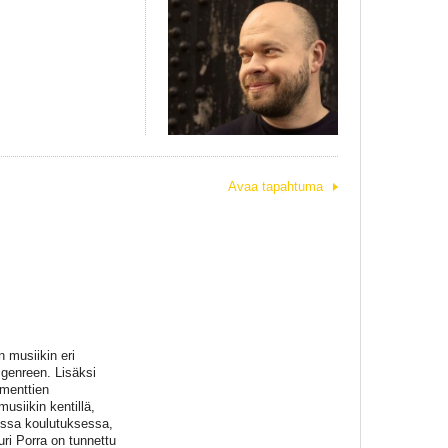
Avaa tapahtuma
n musiikin eri
 genreen. Lisäksi
ementtien
usiikin kentillä,
sessa koulutuksessa,
ri Porra on tunnettu