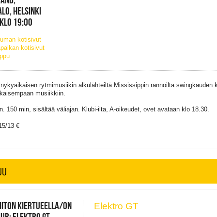
LO, HELSINKI
 KLO 19:00
uman kotisivut
paikan kotisivut
ippu
nykyaikaisen rytmimusiikin alkulähteiltä Mississippin rannoilta swingkauden 
kaisempaan musiikkiin.
. 150 min, sisältää väliajan. Klubi-ilta, A-oikeudet, ovet avataan klo 18.30.
 15/13 €
UU
IITON KIERTUEELLA/ON
Elektro GT
OUR: ELEKTRO GT,