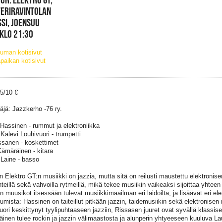
TERIRAVINTOLAN
SI, JOENSUU
 KLO 21:30
uman kotisivut
paikan kotisivut
15/10 €
täjä: Jazzkerho -76 ry.
Hassinen - rummut ja elektroniikka
Kalevi Louhivuori - trumpetti
ssanen - koskettimet
ämäräinen - kitara
 Laine - basso
n Elektro GT:n musiikki on jazzia, mutta sitä on reilusti maustettu elektronise
teillä sekä vahvoilla rytmeillä, mikä tekee musiikin vaikeaksi sijoittaa yhteen
n muusikot itsessään tulevat musiikkimaailman eri laidoilta, ja lisäävät eri el
umista: Hassinen on taiteillut pitkään jazzin, taidemusiikin sekä elektronisen m
uori keskittynyt tyylipuhtaaseen jazziin, Rissasen juuret ovat syvällä klassi
inen tulee rockin ja jazzin välimaastosta ja alunperin yhtyeeseen kuuluva Lau