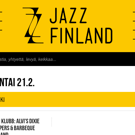
FINLAND LIVE
NTAI 21.2.
KI
 KLUBB: ALVI'S DIXIE
PERS & BARBEQUE
BAND,