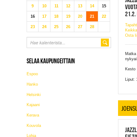
VUOTA
9
10
11
12
13
14
15
21.2.
16
17
18
19
20
21
22
Tapaht
23
24
25
26
27
28
Keikka
Osta l
Matka 
nykyai
SELAA KAUPUNGEITTAIN
Kesto n
Espoo
Liput:
Hanko
Helsinki
Kajaani
JOENS
Kerava
Kouvola
JAZZL
FJF T
Lohja