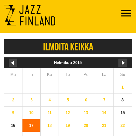
Menu
ILMOITA KEIKKA
Helmikuu 2015
Ma
Ti
Ke
To
Pe
La
Su
1
2
3
4
5
6
7
8
9
10
11
12
13
14
15
16
17
18
19
20
21
22