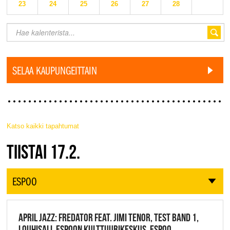
23
24
25
26
27
28
SELAA KAUPUNGEITTAIN
Katso kaikki tapahtumat
JAZZ FINLAND LIVE
TIISTAI 17.2.
ESPOO
APRIL JAZZ: FREDATOR FEAT. JIMI TENOR, TEST BAND 1,
LOUHISALI, ESPOON KULTTUURIKESKUS, ESPOO