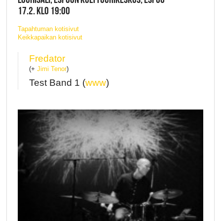
17.2. KLO 19:00
Tapahtuman kotisivut
Keikkapaikan kotisivut
Fredator
(+
Jimi Tenor
)
Test Band 1 (
www
)