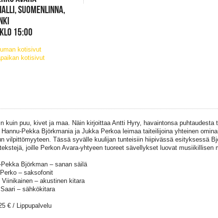
ALLI, SUOMENLINNA,
NKI
 KLO 15:00
uman kotisivut
paikan kotisivut
in kuin puu, kivet ja maa. Näin kirjoittaa Antti Hyry, havaintonsa puhtaudesta tu
 Hannu-Pekka Björkmania ja Jukka Perkoa leimaa taiteilijoina yhteinen omin
un vilpittömyyteen. Tässä syvälle kuulijan tunteisiin hiipivässä esityksessä B
tekstejä, joille Perkon Avara-yhtyeen tuoreet sävellykset luovat musiikillise
Pekka Björkman – sanan säilä
Perko – saksofonit
Viinikainen – akustinen kitara
Saari – sähkökitara
25 € / Lippupalvelu