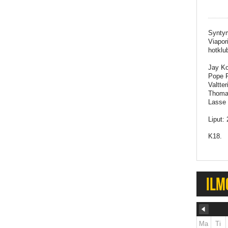
Syntym
Viapor
hotklub
Jay Ko
Pope P
Valtte
Thoma
Lasse 
Liput: 
K18.
ILM
Ma
Ti