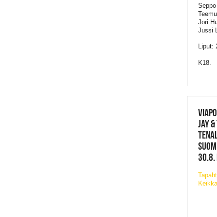
Seppo 
Teemu 
Jori H
Jussi 
Liput: 
K18.
VIAPO
JAY &
TENAL
SUOME
30.8.
Tapaht
Keikka