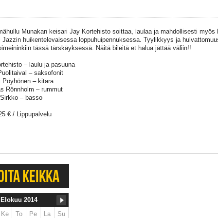
ähullu Munakan keisari Jay Kortehisto soittaa, laulaa ja mahdollisesti myös
i Jazzin huikentelevaisessa loppuhuipennuksessa. Tyylikkyys ja hulvattomuu
imeininkiin tässä tärskäyksessä. Näitä bileitä et halua jättää väliin!!
rtehisto – laulu ja pasuuna
uolitaival – saksofonit
ri Pöyhönen – kitara
s Rönnholm – rummut
Sirkko – basso
25 € / Lippupalvelu
OITA KEIKKA
Elokuu 2014
Ke
To
Pe
La
Su