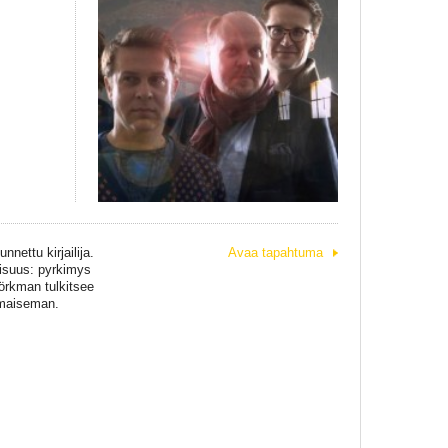
nnettu kirjailija.
Avaa tapahtuma
aisuus: pyrkimys
jörkman tulkitsee
n maiseman.