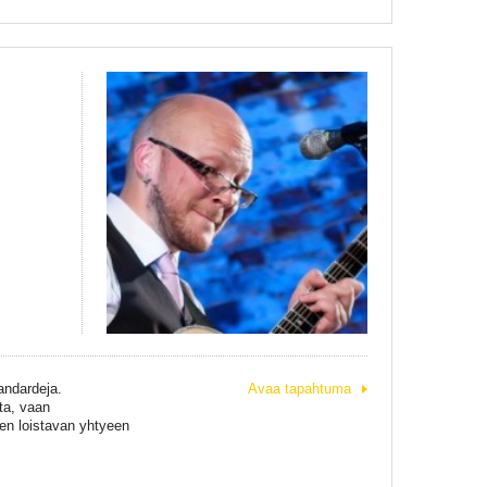
andardeja.
Avaa tapahtuma
ta, vaan
sen loistavan yhtyeen