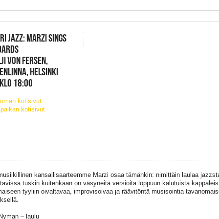
RI JAZZ: MARZI SINGS
DARDS
JI VON FERSEN,
NLINNA, HELSINKI
 KLO 18:00
uman kotisivut
paikan kotisivut
usiikillinen kansallisaarteemme Marzi osaa tämänkin: nimittäin laulaa jazzst
tavissa tuskin kuitenkaan on väsyneitä versioita loppuun kalutuista kappaleis
aiseen tyyliin oivaltavaa, improvisoivaa ja räävitöntä musisointia tavanomai
ksellä.
Nyman – laulu