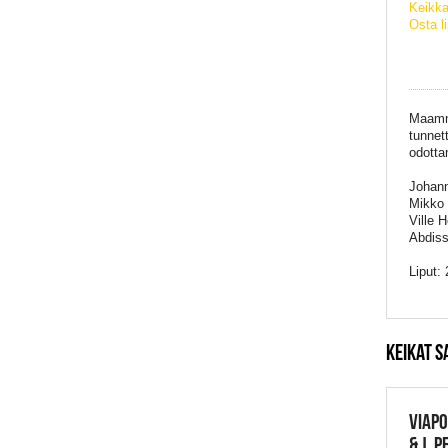
Keikka
Osta l
Maamme
tunnet
odotta
Johann
Mikko
Ville 
Abdiss
Liput: 
KEIKAT S
VIAPO
& J. 