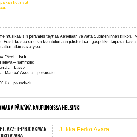
paikan kotisivut
ippu
 musikaalisin perämies täyttää Äänellään vaivatta Suomenlinnan kirkon. ”
tu Försti kutsuu sinutkin kuuntelemaan julistustaan: gospeliksi taipuvat täss
mattomatkin sävellykset.
a Försti – laulu
 Helevä – hammond
Herrala – basso
a ”Mamba” Assefa – perkussiot
20 € / Lippupalvelu
AMANA PÄIVÄNÄ KAUPUNGISSA HELSINKI
RI JAZZ: H-P BJÖRKMAN
Jukka Perko Avara
PERKO AVARA