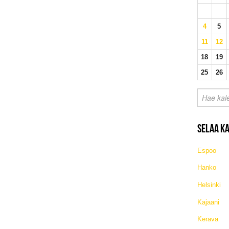
4
5
11
12
18
19
25
26
SELAA K
Espoo
Hanko
Helsinki
Kajaani
Kerava