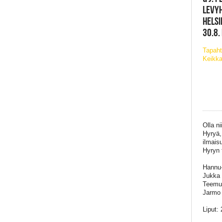
LEVYH
HELSI
30.8.
Tapaht
Keikka
Olla ni
Hyryä,
ilmais
Hyryn 
Hannu-
Jukka 
Teemu 
Jarmo 
Liput: 