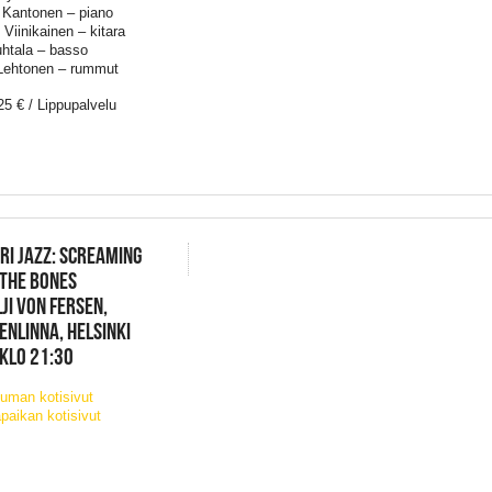
Kantonen – piano
Viinikainen – kitara
uhtala – basso
Lehtonen – rummut
25 € / Lippupalvelu
RI JAZZ: SCREAMING
 THE BONES
JI VON FERSEN,
NLINNA, HELSINKI
 KLO 21:30
uman kotisivut
paikan kotisivut