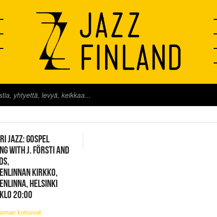
FINLAND LIVE
RI JAZZ: GOSPEL
NG WITH J. FÖRSTI AND
DS,
ENLINNAN KIRKKO,
NLINNA, HELSINKI
 KLO 20:00
uman kotisivut