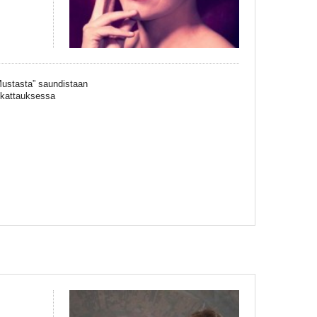
Mustasta” saundistaan
ä kattauksessa