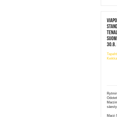
VIAPO
STAN
TENAL
SUOME
30.8.
Tapaht
Keikka
Rytmim
Odotet
Marzim
säesty
Marzi 