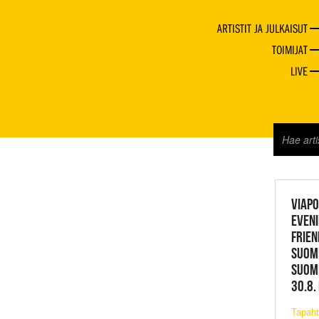
ARTISTIT JA JULKAISUT
TOIMIJAT
LIVE
JAZZ 
VIAPO
EVENI
FRIEN
SUOM
SUOME
30.8.
Tapaht