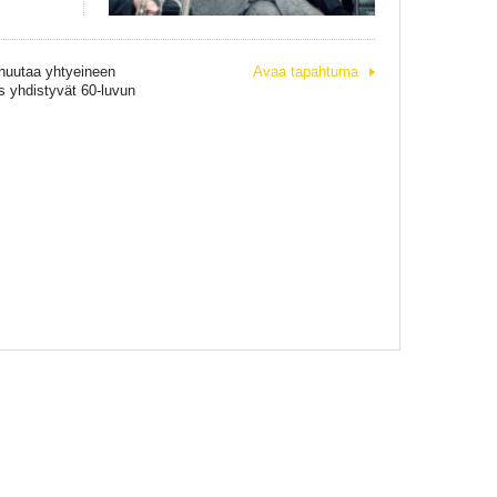
 huutaa yhtyeineen
Avaa tapahtuma
s yhdistyvät 60-luvun