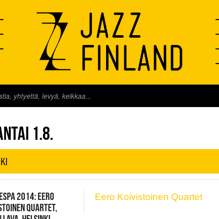
FINLAND LIVE
NTAI 1.8.
KI
ESPA 2014: EERO
Eero Koivistoinen Quartet
STOINEN QUARTET,
 LAVA, HELSINKI