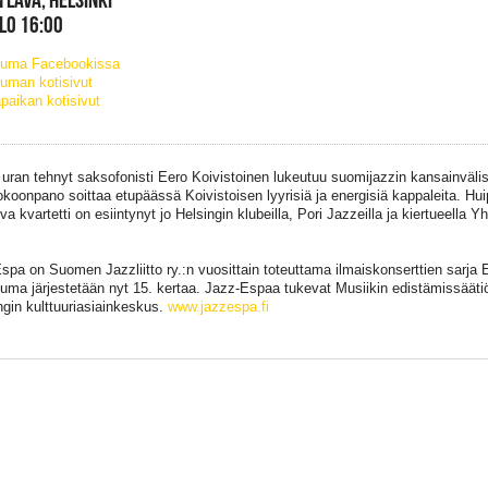
KLO 16:00
tuma Facebookissa
uman kotisivut
paikan kotisivut
 uran tehnyt saksofonisti Eero Koivistoinen lukeutuu suomijazzin kansainväli
okoonpano soittaa etupäässä Koivistoisen lyyrisiä ja energisiä kappaleita. H
a kvartetti on esiintynyt jo Helsingin klubeilla, Pori Jazzeilla ja kiertueella 
spa on Suomen Jazzliitto ry.:n vuosittain toteuttama ilmaiskonserttien sarja 
uma järjestetään nyt 15. kertaa. Jazz-Espaa tukevat Musiikin edistämissäät
gin kulttuuriasiainkeskus.
www.jazzespa.fi