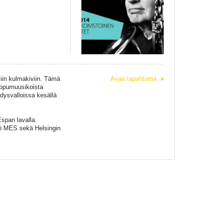
siin kulmakiviin. Tämä
Avaa tapahtuma
uippumuusikoista
Yhdysvalloissa kesällä
Espan lavalla.
iö MES sekä Helsingin