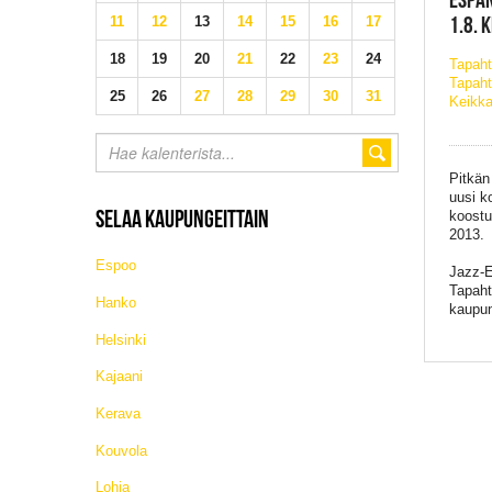
1.8. 
11
12
13
14
15
16
17
18
19
20
21
22
23
24
Tapah
Tapaht
25
26
27
28
29
30
31
Keikka
Pitkän
uusi k
SELAA KAUPUNGEITTAIN
koostuv
2013.
Espoo
Jazz-E
Tapaht
Hanko
kaupun
Helsinki
Kajaani
Kerava
Kouvola
Lohja