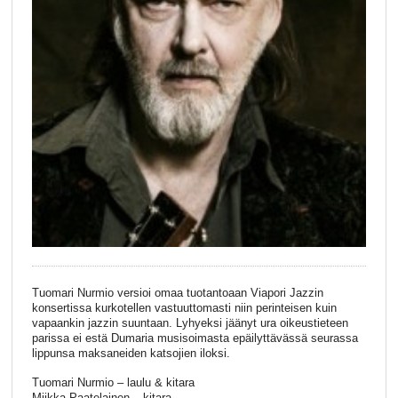
Tuomari Nurmio versioi omaa tuotantoaan Viapori Jazzin
konsertissa kurkotellen vastuuttomasti niin perinteisen kuin
vapaankin jazzin suuntaan. Lyhyeksi jäänyt ura oikeustieteen
parissa ei estä Dumaria musisoimasta epäilyttävässä seurassa
lippunsa maksaneiden katsojien iloksi.
Tuomari Nurmio – laulu & kitara
Miikka Paatelainen – kitara