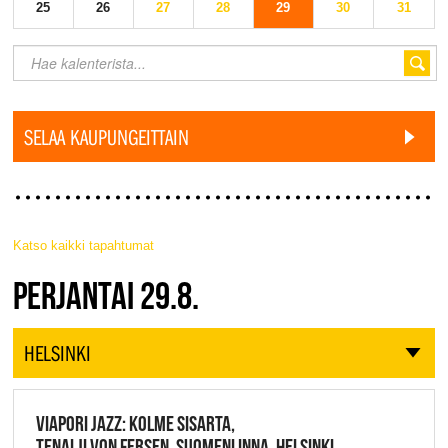
25
26
27
28
29
30
31
SELAA KAUPUNGEITTAIN
Katso kaikki tapahtumat
JAZZ FINLAND LIVE
PERJANTAI 29.8.
HELSINKI
VIAPORI JAZZ: KOLME SISARTA,
TENALJI VON FERSEN, SUOMENLINNA, HELSINKI