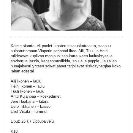
Kolme sisarta, eli puolet Ikosten sisaruskatraasta, saapuu
sulostuttamaan Viaporin perjantai-iltaa. Aili, Tuuli ja Heini
tulkitsevat kuplivan monipuolisen kattauksen lauluyhtyeelle
sovitettua jazzia, kansanmusiikkia, soulia ja poppia. Laulajien
hunajaisesti yhteen soivat äänet tarjoilevat siskosynergiaa koko
rahan edestä!
Aili Ikonen – laulu
Heini Ikonen – laulu
Tuuli Ikonen – laulu
Antti Kujanpää – koskettimet
Jere Haakana – kitara
Eero Tikkanen – basso
Eliel Viitala – rummut
Liput: 25 € / Lippupalvelu
K18.