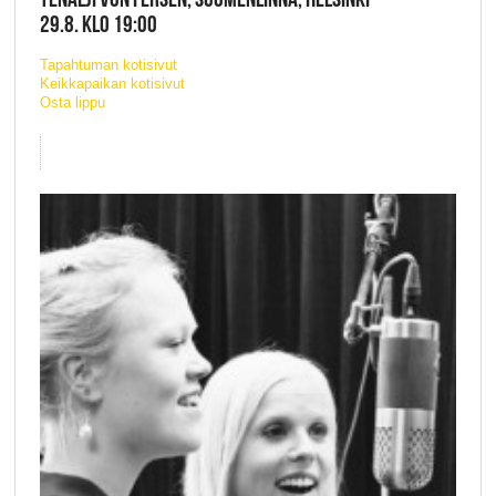
29.8. KLO 19:00
Tapahtuman kotisivut
Keikkapaikan kotisivut
Osta lippu