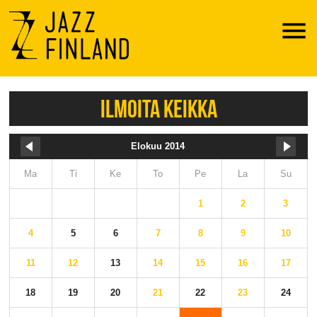
Menu
ILMOITA KEIKKA
Elokuu 2014
Ma
Ti
Ke
To
Pe
La
Su
1
2
3
4
5
6
7
8
9
10
11
12
13
14
15
16
17
18
19
20
21
22
23
24