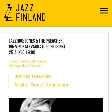
Menu
JAZZ FINLAND LIVE
JAZZHUG: JONES & THE PREACHER,
VIN VIN, KALEVANKATU 6, HELSINKI
25.4. KLO 19:00
Tapahtuma Facebookissa
Keikkapaikan kotisivut
Joonas Haavisto
Mikko "Gunu" Karjalainen