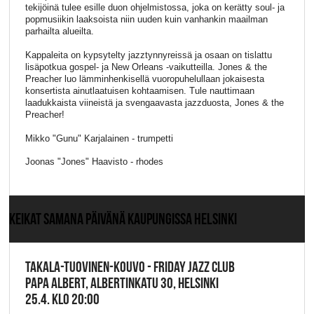
tekijöinä tulee esille duon ohjelmistossa, joka on kerätty soul- ja
popmusiikin laaksoista niin uuden kuin vanhankin maailman
parhailta alueilta.
Kappaleita on kypsytelty jazztynnyreissä ja osaan on tislattu
lisäpotkua gospel- ja New Orleans -vaikutteilla. Jones & the
Preacher luo lämminhenkisellä vuoropuhelullaan jokaisesta
konsertista ainutlaatuisen kohtaamisen. Tule nauttimaan
laadukkaista viineistä ja svengaavasta jazzduosta, Jones & the
Preacher!
Mikko "Gunu" Karjalainen - trumpetti
Joonas "Jones" Haavisto - rhodes
KEIKAT SAMANA PÄIVÄNÄ KAUPUNGISSA HELSINKI
TAKALA-TUOVINEN-KOUVO - FRIDAY JAZZ CLUB
PAPA ALBERT, ALBERTINKATU 30, HELSINKI
25.4. KLO 20:00