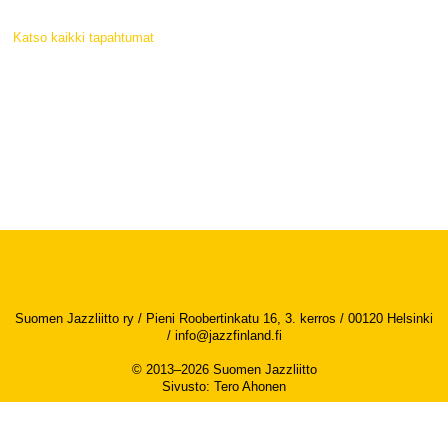
Katso kaikki tapahtumat
Suomen Jazzliitto ry / Pieni Roobertinkatu 16, 3. kerros / 00120 Helsinki
/
info@jazzfinland.fi
© 2013–2026 Suomen Jazzliitto
Sivusto
:
Tero Ahonen
Saavutettavuusseloste