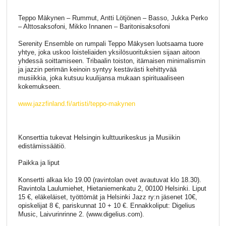
Teppo Mäkynen – Rummut, Antti Lötjönen – Basso, Jukka Perko
– Alttosaksofoni, Mikko Innanen – Baritonisaksofoni
Serenity Ensemble on rumpali Teppo Mäkysen luotsaama tuore
yhtye, joka uskoo loisteliaiden yksilösuorituksien sijaan aitoon
yhdessä soittamiseen. Tribaalin toiston, itämaisen minimalismin
ja jazzin perimän keinoin syntyy kestävästi kehittyvää
musiikkia, joka kutsuu kuulijansa mukaan spirituaaliseen
kokemukseen.
www.jazzfinland.fi/artisti/teppo-makynen
Konserttia tukevat Helsingin kulttuurikeskus ja Musiikin
edistämissäätiö.
Paikka ja liput
Konsertti alkaa klo 19.00 (ravintolan ovet avautuvat klo 18.30).
Ravintola Laulumiehet, Hietaniemenkatu 2, 00100 Helsinki. Liput
15 €, eläkeläiset, työttömät ja Helsinki Jazz ry:n jäsenet 10€,
opiskelijat 8 €, pariskunnat 10 + 10 €. Ennakkoliput: Digelius
Music, Laivurinrinne 2. (www.digelius.com).