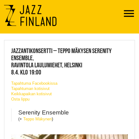
Menu
JAZZ FINLAND LIVE
JAZZANTIKONSERTTI – TEPPO MÄKYSEN SERENITY
ENSEMBLE,
RAVINTOLA LAULUMIEHET, HELSINKI
8.4. KLO 19:00
Tapahtuma Facebookissa
Tapahtuman kotisivut
Keikkapaikan kotisivut
Osta lippu
Serenity Ensemble
(+
Teppo Mäkynen
)