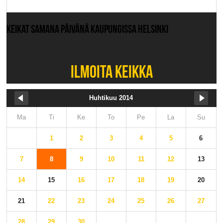
KEIKAT SAMANA PÄIVÄNÄ KAUPUNGISSA HELSINKI
Ei muita keikkoja.
ILMOITA KEIKKA
Huhtikuu 2014
Ma
Ti
Ke
To
Pe
La
Su
1
2
3
4
5
6
7
8
9
10
11
12
13
14
15
16
17
18
19
20
21
22
23
24
25
26
27
28
29
30